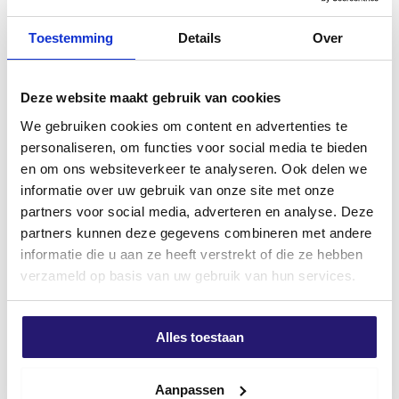
Bolkopschroeven voldraad 4,0
Bolkopschroeven voldraad RVS
x 25 TX-20 200st
4,0 x 25 TX-20 200st
Toestemming
Details
Over
€
2,96
€
5,86
excl. BTW:
excl. BTW:
€
2,45
€
4,84
Deze website maakt gebruik van cookies
Op voorraad
Op voorraad
We gebruiken cookies om content en advertenties te
personaliseren, om functies voor social media te bieden
en om ons websiteverkeer te analyseren. Ook delen we
informatie over uw gebruik van onze site met onze
partners voor social media, adverteren en analyse. Deze
partners kunnen deze gegevens combineren met andere
informatie die u aan ze heeft verstrekt of die ze hebben
verzameld op basis van uw gebruik van hun services.
Alles toestaan
Schroevendump
schroevendump
Bolkopschroeven voldraad RVS
afstandschroeven 6,0 x 60/20
4,0 x 35 TX-20 200st
TX-25 50stuks
Aanpassen