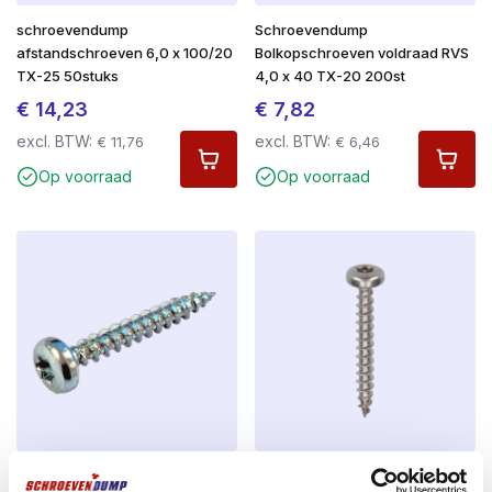
schroevendump
Schroevendump
afstandschroeven 6,0 x 100/20
Bolkopschroeven voldraad RVS
TX-25 50stuks
4,0 x 40 TX-20 200st
€
14,23
€
7,82
excl. BTW:
excl. BTW:
€
11,76
€
6,46
Op voorraad
Op voorraad
Schroevendump
Schroevendump