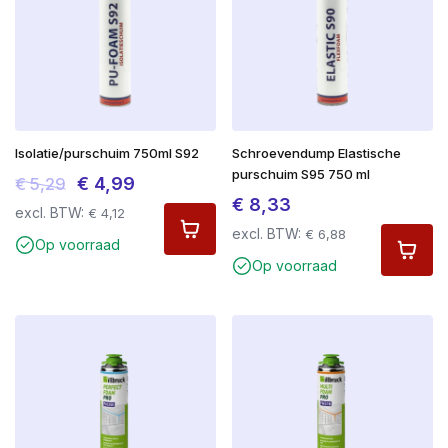
Isolatie/purschuim 750ml S92
Schroevendump Elastische
purschuim S95 750 ml
Oorspronkelijke
Huidige
€
4,99
€
5,29
€
8,33
prijs
prijs
excl. BTW:
€
4,12
excl. BTW:
€
6,88
was:
is:
Op voorraad
€ 5,29.
€ 4,99.
Op voorraad