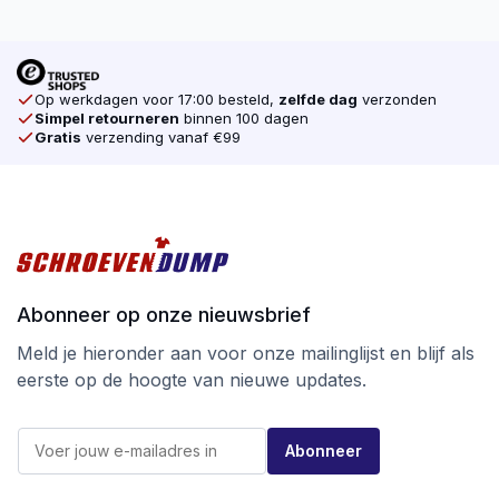
Op werkdagen voor 17:00 besteld,
zelfde dag
verzonden
Simpel retourneren
binnen 100 dagen
Gratis
verzending vanaf €99
Abonneer op onze nieuwsbrief
Meld je hieronder aan voor onze mailinglijst en blijf als
eerste op de hoogte van nieuwe updates.
E
E
-
Abonneer
-
m
m
a
a
i