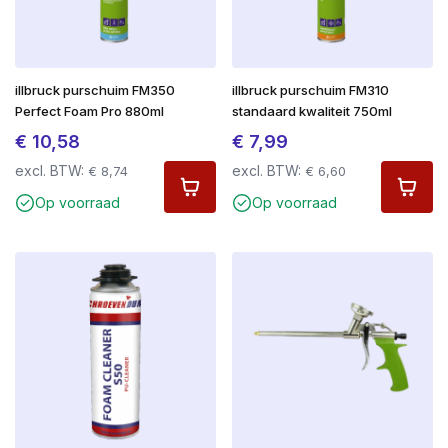
illbruck purschuim FM350
illbruck purschuim FM310
Perfect Foam Pro 880ml
standaard kwaliteit 750ml
€
10,58
€
7,99
excl. BTW:
excl. BTW:
€
8,74
€
6,60
Op voorraad
Op voorraad