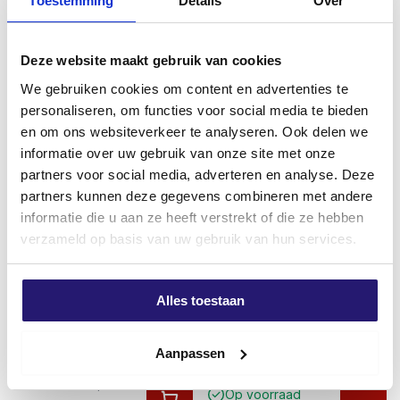
Toestemming
Details
Over
€
14,50
excl. BTW:
€
0,82
excl. BTW:
€
11,98
Op voorraad
Deze website maakt gebruik van cookies
Op voorraad
We gebruiken cookies om content en advertenties te
personaliseren, om functies voor social media te bieden
en om ons websiteverkeer te analyseren. Ook delen we
informatie over uw gebruik van onze site met onze
partners voor social media, adverteren en analyse. Deze
partners kunnen deze gegevens combineren met andere
informatie die u aan ze heeft verstrekt of die ze hebben
verzameld op basis van uw gebruik van hun services.
Alles toestaan
Schroevendump steenlijm S94
Basic purspuit/pistool
PU-Stonefix 750ml
€
11,99
Aanpassen
€
9,99
excl. BTW:
€
9,91
excl. BTW:
€
8,26
Op voorraad