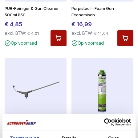
PUR-Reiniger & Gun Cleaner
Purpistool – Foam Gun
500ml P50
Economisch
€
4,85
€
16,99
excl. BTW:
excl. BTW:
€
4,01
€
14,04
Op voorraad
Op voorraad
budget spuitstuk Purschuim
illbruck purschuim FM330
Perfect Elastic Foam Pro 880ml
€
0,99