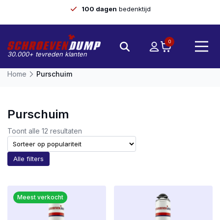
100 dagen
bedenktijd
0
30.000+ tevreden klanten
Home
Purschuim
Purschuim
Gesorteerd
Toont alle 12 resultaten
op
populariteit
Alle filters
Meest verkocht