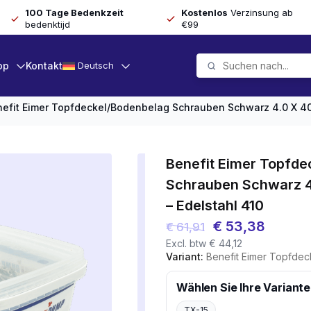
100 Tage Bedenkzeit
Kostenlos
Verzinsung ab
bedenktijd
€99
op
Kontakt
Deutsch
efit Eimer Topfdeckel/Bodenbelag Schrauben Schwarz 4.0 X 40 
Benefit Eimer Topfd
Schrauben Schwarz 4.
– Edelstahl 410
Ursprünglicher
Aktuell
€
53,38
€
61,91
Excl. btw
€
44,12
Preis
Preis
Variant:
Benefit Eimer Topfdeckel/Bodenbelag Schr
war:
ist:
€ 61,91
€ 53,3
Wählen Sie Ihre Variante
TX-15