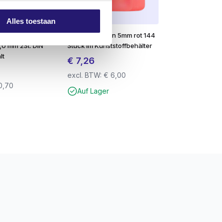
Alles toestaan
ter HSS-Co5
Spachtelplatten 5mm rot 144
,0 mm 2St. DIN
Stück im Kunststoffbehälter
lt
€
7,26
excl. BTW:
€
6,00
0,70
Auf Lager
erwendet werden können.
zubohren
. Dies verhindert ein Abbrechen