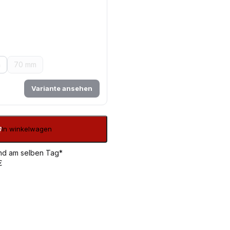
m
70 mm
Variante ansehen
In winkelwagen
sand am selben Tag*
€