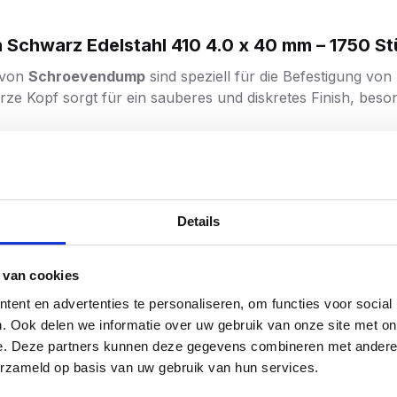
chwarz Edelstahl 410 4.0 x 40 mm – 1750 Stü
 von
Schroevendump
sind speziell für die Befestigung vo
ze Kopf sorgt für ein sauberes und diskretes Finish, beso
Edelstahl (SS 410) für zusätzliche Stärke und Haltbarkeit.
tet mit einer schwarzen Beschichtung (RAL9005), die eine
Details
äsrippen für schöne Senkungen ohne Splitter.
 van cookies
pen für optimalen Halt und einfache Handhabung.
ent en advertenties te personaliseren, om functies voor social
müheloses Eindrehen ohne Spaltung des Holzes.
. Ook delen we informatie over uw gebruik van onze site met on
e. Deze partners kunnen deze gegevens combineren met andere i
 ein Durchdrehen und bietet maximale Kontrolle.
erzameld op basis van uw gebruik van hun services.