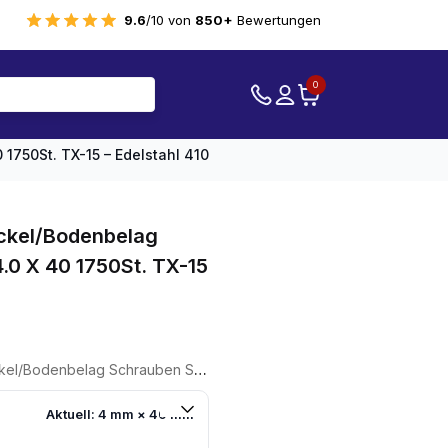
9.6
/10 von
850+
Bewertungen
0
1750St. TX-15 – Edelstahl 410
eckel/Bodenbelag
0 X 40 1750St. TX-15
er
auben Schwarz 4.0 X 40 1750St. TX-15 - Edelstahl 410
8.
Aktuell: 4 mm × 40 mm