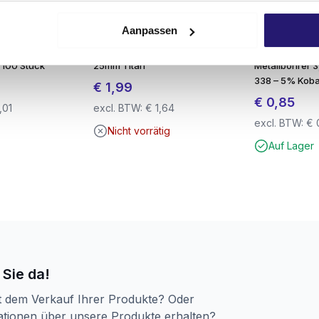
Aanpassen
uben 6.0 x 80
Schraubendreher TX-15
REX Steelmas
 100 Stück
25mm Titan
Metallbohrer 3
338 – 5% Koba
€
1,99
€
0,85
,01
excl. BTW:
€
1,64
excl. BTW:
€
Nicht vorrätig
Auf Lager
iese Schrauben in den meisten Holzarten
ohne Vorbohren
v
empfehlen wir, mit einem geeigneten
Hartholzbohrer
vor
Abschluss.
 Sie da!
t dem Verkauf Ihrer Produkte? Oder
tionen über unsere Produkte erhalten?