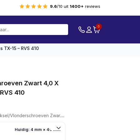
9.6
/10 uit
1400+
reviews
0
s TX-15 – RVS 410
roeven Zwart 4,0 X
 RVS 410
e
e
oeven Zwart 4,0 X 40 1750stuks TX-15 - RVS 410
8.
Huidig: 4 mm × 40 mm