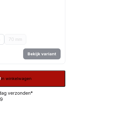
m
70 mm
Bekijk variant
In winkelwagen
 dag verzonden*
99