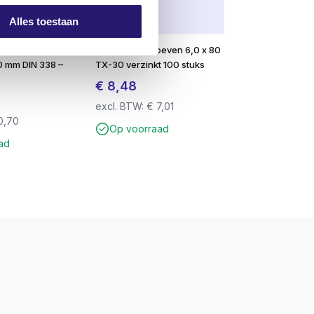
Alles toestaan
HSS-Co5
Tellerkopschroeven 6,0 x 80
0 mm DIN 338 –
TX-30 verzinkt 100 stuks
€
8,48
excl. BTW:
€
7,01
0,70
Op voorraad
ad
verwerkt kunnen worden.
utboor
. Dit voorkomt breuk van de