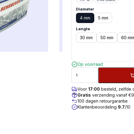
Diameter
4 mm
5 mm
Lengte
30 mm
50 mm
60 m
Op voorraad
Voor
17:00
besteld, zelfde
Gratis
verzending vanaf €
100 dagen retourgarantie
Klantenbeoordeling
9.7
/10