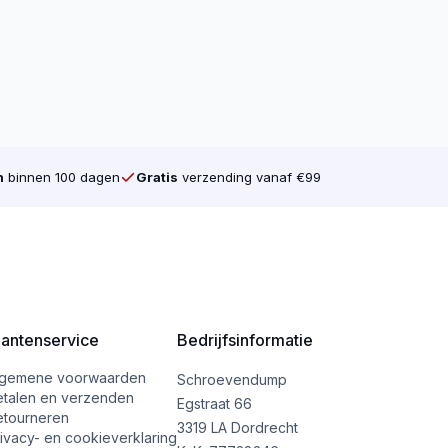
n
binnen 100 dagen
Gratis
verzending vanaf €99
lantenservice
Bedrijfsinformatie
lgemene voorwaarden
Schroevendump
etalen en verzenden
Egstraat 66
etourneren
3319 LA Dordrecht
ivacy- en cookieverklaring