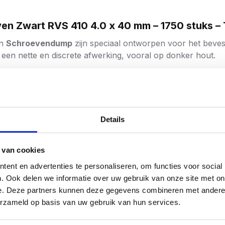
 Zwart RVS 410 4.0 x 40 mm – 1750 stuks – 
an
Schroevendump
zijn speciaal ontworpen voor het beves
een nette en discrete afwerking, vooral op donker hout.
vast staal (RVS 410) voor extra sterkte en duurzaamheid.
warte coating (RAL9005) die zorgt voor een strakke afwer
Details
bben voor een mooie verzinking zonder splinters.
 van cookies
tribben voor optimale grip en eenvoudige verwerking.
ent en advertenties te personaliseren, om functies voor social
. Ook delen we informatie over uw gebruik van onze site met on
os indraaien zonder splijten van het hout.
e. Deze partners kunnen deze gegevens combineren met andere i
oordraaien en biedt maximale controle.
erzameld op basis van uw gebruik van hun services.