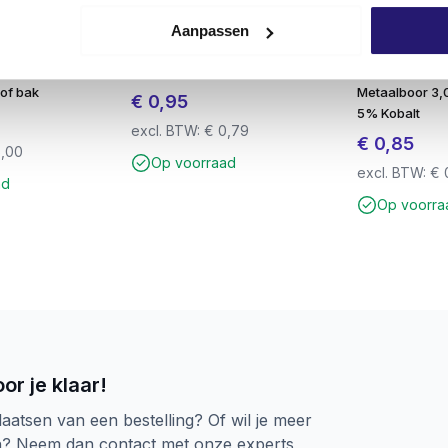
Aanpassen
 5mm rood 144
Wegwerpkwast Rond Nr. 14
Steelmaster 
tof bak
Metaalboor 3,
€
0,95
5% Kobalt
excl. BTW:
€
0,79
€
0,85
,00
Op voorraad
excl. BTW:
€
ad
Op voorra
eze schroeven in de meeste houtsoorten
zonder voorboren
iseren wij wél om voor te
boren
met een geschikte
hardho
ing.
or je klaar!
laatsen van een bestelling? Of wil je meer
n? Neem dan contact met onze experts