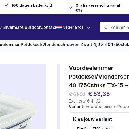
100 dagen
bedenktijd
Gratis
verzending vanaf
€99
Silvermate outdoor
Contact
Nederlands
eelemmer Potdeksel/vlonderschroeven Zwart 4,0 X 40 1750stuk
Voordeelemmer
Potdeksel/vlondersch
40 1750stuks TX-15 –
Oorspronkelijk
Huidig
€
53,38
€
61,91
Excl. btw
€
44,12
prijs
prijs
Variant:
Voordeelemmer Potdeksel/vlonderschr
was:
is:
€ 61,91.
€ 53,3
Kies jouw variant
TX-15
1750 stuks