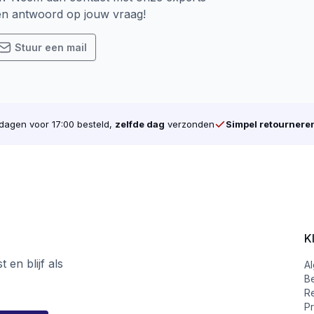
een antwoord op jouw vraag!
Stuur een mail
agen voor 17:00 besteld,
zelfde dag
verzonden
Simpel retournere
K
 en blijf als
A
B
R
Pr