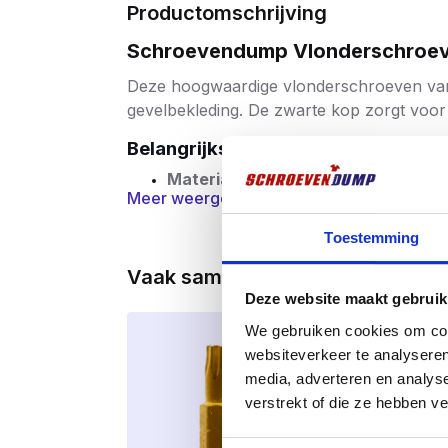
Productomschrijving
Schroevendump Vlonderschroeven
Deze hoogwaardige vlonderschroeven v
gevelbekleding. De zwarte kop zorgt voor 
Belangrijkste Kenmerken:
Materiaal:
Gemaakt van gehard roest
Meer weergeven
Zwarte Coating:
Voorzien van een z
Toestemming
corrosie.
Vaak samen gekocht
Kopvorm:
Kleine lenskop met freesri
Deze website maakt gebruik
Schroefdraad:
Deeldraad met schach
We gebruiken cookies om cont
websiteverkeer te analyseren
Snijpunt:
Scherpe punt voor moeitelo
media, adverteren en analys
Aandrijving:
Torx-indruk voorkomt d
verstrekt of die ze hebben v
Toepassingen: