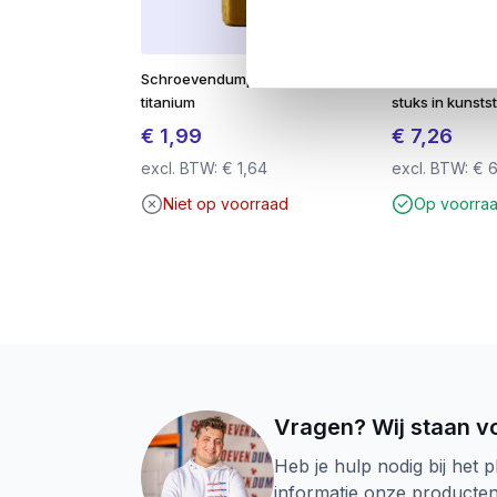
Geschikt voor onder andere:
Vlonderplanken
Schroevendump TX-15 25mm
Uitvulplaatjes
titanium
stuks in kunsts
Schuttingplanken
€
1,99
€
7,26
Gevelbekleding
excl. BTW:
€
1,64
excl. BTW:
€
6
Overkappingen en tuinhuizen
Niet op voorraad
Op voorra
Voordeel van RVS-410:
Het grote voordeel van
RVS-410
is dat d
Let op:
Bij het verwerken in
hardhout
adv
schroef en zorgt voor een strakke afwerk
Vragen? Wij staan vo
Heb je hulp nodig bij het p
informatie onze producte