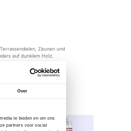
n Terrassendielen, Zäunen und
nders auf dunklem Holz.
 saubere Oberfläche und zusätzlichen
Over
 media te bieden en om ons
ze partners voor social