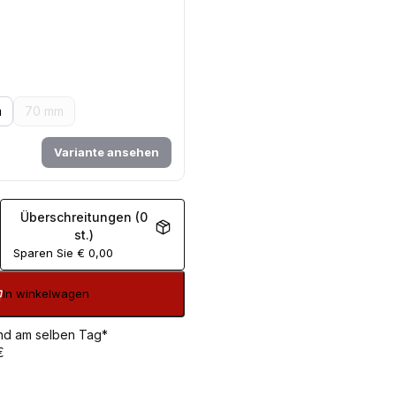
m
70 mm
Variante ansehen
Überschreitungen (0
st.)
Sparen Sie
€
0,00
In winkelwagen
sand am selben Tag*
€