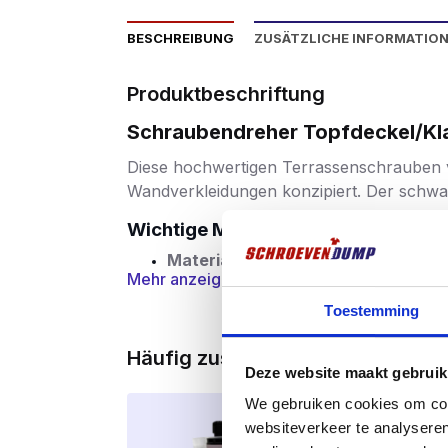
BESCHREIBUNG
ZUSÄTZLICHE INFORMATIO
Produktbeschriftung
Schraubendreher Topfdeckel/Kl
Diese hochwertigen Terrassenschrauben
Wandverkleidungen konzipiert. Der schwar
Wichtige Merkmale:
Material:
Hergestellt aus gehärtetem 
Mehr anzeigen
Schwarze Beschichtung:
Ausgestat
Toestemming
Schutz vor Korrosion gewährleistet.
Häufig zusammen gekauft
Kopfform:
Kleiner Linsenkopf mit Fr
Deze website maakt gebruik
Gewinde:
Teilgewinde mit Schaftrip
We gebruiken cookies om cont
websiteverkeer te analyseren
Schneidspitze:
Scharfe Spitze für 