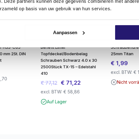
e. Deze partners kunnen deze gegevens combineren met andere i
erzameld op basis van uw gebruik van hun services.
 ein Durchdrehen und bietet maximale Kontrolle.
Aanpassen
er HSS-Co5
Benefit Eimer
Schraubendre
,0 mm 2St. DIN
Topfdeckel/Bodenbelag
25mm Titan
t
Schrauben Schwarz 4.0 x 30
€
1,99
2500Stück TX-15 – Edelstahl
excl. BTW:
€
410
,70
Ursprünglicher
Aktueller
€
71,22
Nicht vorrä
€
77,12
Preis
Preis
excl. BTW:
€
58,86
war:
ist:
Auf Lager
iese Schrauben in den meisten Holzarten
ohne Vorbohren
v
€ 77,12
€ 71,22.
empfehlen wir, mit einem geeigneten
Hartholzbohrer
vor
Abschluss.