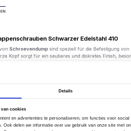
NEN
appenschrauben Schwarzer Edelstahl 410
 von
Schroevendump
sind speziell für die Befestigung vo
ze Kopf sorgt für ein sauberes und diskretes Finish, beso
Edelstahl (SS 410) für zusätzliche Stärke und Haltbarkeit.
tet mit einer schwarzen Beschichtung (RAL9005), die eine
Details
äsrippen für schöne Senkungen ohne Splitter.
 van cookies
pen für optimalen Halt und einfache Handhabung.
ent en advertenties te personaliseren, om functies voor social
. Ook delen we informatie over uw gebruik van onze site met on
müheloses Eindrehen ohne Spaltung des Holzes.