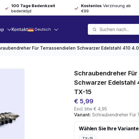
100 Tage Bedenkzeit
Kostenlos
Verzinsung ab
bedenktijd
€99
op
Kontakt
Deutsch
raubendreher Für Terrassendielen Schwarzer Edelstahl 410 4.0 
Schraubendreher Für 
Schwarzer Edelstahl 4
TX-15
€
5,99
Excl. btw
€
4,95
Variant:
Schraubendreher Für Terrassendielen 
Wählen Sie Ihre Variante
TX-15