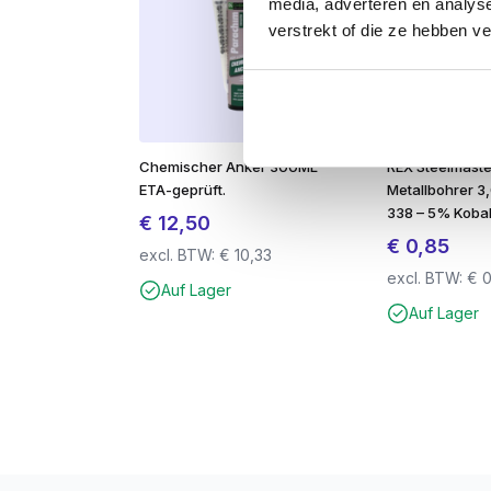
media, adverteren en analys
verstrekt of die ze hebben v
Antrieb:
Der Torx-Einsatz verhindert
Anwendungen:
Geeignet für:
Terrassendielen
Chemischer Anker 300ML
REX Steelmast
ETA-geprüft.
Metallbohrer 3
Zaunbretter
338 – 5% Kobal
€
12,50
€
0,85
Verkleidung der Fassade
excl. BTW:
€
10,33
excl. BTW:
€
0
Unterstände und Gartenhäuser
Auf Lager
Auf Lager
Vorteil des RVS-410:
Der große Vorteil der
RVS-410
ist, dass d
Hinweis:
Bei der Verarbeitung in
Hartholz
der Schraube und sorgt für einen festen 
Mehr anzeigen