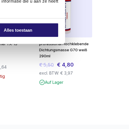
nformatie die u aan ze heeft
Alles toestaan
her TX-15
professional Hochklebende
Dichtungsmasse G70 weiß
290ml
Ursprünglicher
Aktueller
€
4,80
€
5,50
1,64
Preis
Preis
excl. BTW:
€
3,97
tig
war:
ist:
Auf Lager
€ 5,50
€ 4,80.
erwendet werden können.
zubohren
. Dies verhindert ein Abbrechen