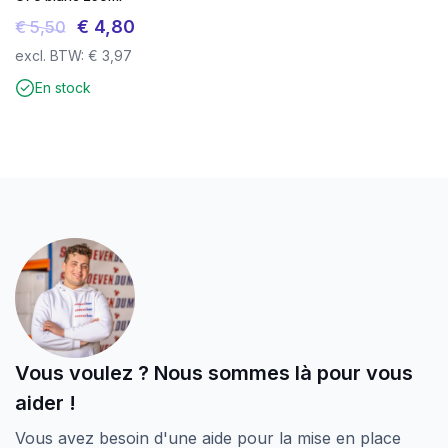
Le
Le
€
4,80
€
5,50
prix
prix
excl. BTW:
€
3,97
initial
actuel
En stock
était :
est :
€ 5,50.
€ 4,80.
Vous voulez ? Nous sommes là pour vous
aider !
Vous avez besoin d'une aide pour la mise en place