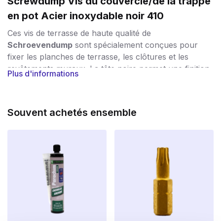
Screwdump Vis du couvercle/de la trappe
en pot Acier inoxydable noir 410
Ces vis de terrasse de haute qualité de
Schroevendump
sont spécialement conçues pour
fixer les planches de terrasse, les clôtures et les
revêtements muraux. La tête noire permet une finition
Plus d'informations
soignée et discrète, en particulier sur les bois foncés.
Caractéristiques principales :
Souvent achetés ensemble
Matériau :
Fabriqué en acier inoxydable trempé
(SS 410) pour une résistance et une durabilité
accrues.
Revêtement noir :
Le revêtement noir
(RAL9005) assure une finition propre et une
protection supplémentaire contre la corrosion.
Forme de la tête :
Petite tête de lentille avec des
nervures de fraisage pour un beau fraisage sans