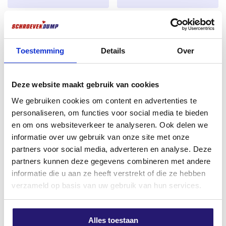
éclats.
Ancre chimique 300ML
Vis de vidange TX-15 25mm
Filet :
Filet partiel avec nervures sur la tige pour
Approuvé ETA.
titane
une prise optimale et une manipulation aisée.
€
12,50
€
1,99
Toestemming
Details
Over
Pointe de coupe :
Pointe acérée pour un
excl. BTW:
€
10,33
excl. BTW:
€
1,64
retournement sans effort et sans fendre le bois.
En stock
Rupture de stock
Deze website maakt gebruik van cookies
Entraînement :
l’engagement Torx empêche la
rotation et offre un contrôle maximal.
We gebruiken cookies om content en advertenties te
personaliseren, om functies voor social media te bieden
Applications :
en om ons websiteverkeer te analyseren. Ook delen we
Convient pour :
informatie over uw gebruik van onze site met onze
partners voor social media, adverteren en analyse. Deze
Planches de terrasse
partners kunnen deze gegevens combineren met andere
informatie die u aan ze heeft verstrekt of die ze hebben
Panneaux de clôture
verzameld op basis van uw gebruik van hun services.
Revêtement de façade
REX Steelmaster HSS-Co5
Seau à bénéfices Couvercle de
Abris et maisons d’été
Alles toestaan
Mèche à métaux 3.0 mm 2pcs
pot/vis de sol Noir 4.0 x 30