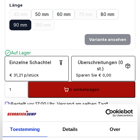
Länge
40 mm
50 mm
60 mm
70 mm
80 mm
90 mm
100 mm
Variante ansehen
Auf Lager
Einzelne Schachtel
Überschreitungen (0
st.)
€
31,21
p/stück
Sparen Sie
€
0,00
In winkelwagen
Bestellt vor 17:00 Uhr, Versand am selben Tag*
Kostenloser Versand ab 99 €
100 Tage Rückgaberecht
Kundenbewertung 9,7/10
Toestemming
Details
Over
BESCHREIBUNG
ZUSÄTZLICHE INFORMATIONEN