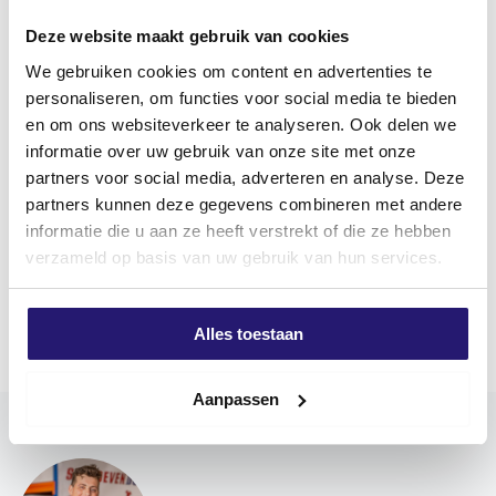
REZENSIONEN (0)
Deze website maakt gebruik van cookies
We gebruiken cookies om content en advertenties te
Produktbeschriftung
personaliseren, om functies voor social media te bieden
en om ons websiteverkeer te analyseren. Ook delen we
Spanplattenschrauben aus Edelstahl
informatie over uw gebruik van onze site met onze
Screwdump Spanplattenschrauben Edelstahl A2
partners voor social media, adverteren en analyse. Deze
können sowohl im Innen- als auch im Außenbereich
partners kunnen deze gegevens combineren met andere
verwendet werden und haben einen Torx (TX)
informatie die u aan ze heeft verstrekt of die ze hebben
Antrieb. Die Vorteile des Torx-Antriebs sind eine
verzameld op basis van uw gebruik van hun services.
bessere Kraftübertragung zwischen Werkzeug und
Mehr anzeigen
Schraube und ein geringeres Risiko, dass das
Werkzeug aus der Schraube herausspringt. Das
Alles toestaan
erleichtert die Montage.
Verwenden Sie vorzugsweise Screwdump-Bits für eine
Aanpassen
optimale Verbindung. Screwdump-Schrauben sind mit
einer unsichtbaren Wachsschicht versehen, die als
Schmiermittel dient und das Eindrehen erleichtert. Die
Schraube hat einen doppelten Flachkopf.