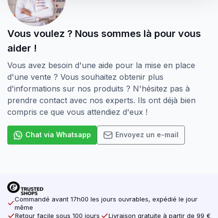
Les vis pour panneaux d’aggloméré sont utilisées dans
un très large éventail d’applications et garantissent un
Vous voulez ? Nous sommes là pour vous
traitement sans problème. Les vis sont rigoureusement
aider !
contrôlées après la production, de sorte que vous
avez la garantie de ne travailler qu’avec des vis de
Vous avez besoin d'une aide pour la mise en place
haute qualité, sans bavures et très résistantes. Les vis
d'une vente ? Vous souhaitez obtenir plus
portent donc le marquage CE, par lequel le fabricant
d'informations sur nos produits ? N'hésitez pas à
indique que le produit est conforme aux exigences en
prendre contact avec nos experts. Ils ont déjà bien
matière de sécurité, de santé, d’environnement et de
compris ce que vous attendiez d'eux !
protection des consommateurs.
Chat via Whatsapp
Envoyez un e-mail
Il existe plusieurs types de vis Torx. Vous avez le
filetage partiel et le filetage complet. Le filetage partiel
signifie que la vis est partiellement filetée. La vis est
largement utilisée pour serrer les assemblages de bois,
par exemple pour monter des murs, ratisser des
plafonds, monter des planches, fixer des planches de
Commandé avant 17h00 les jours ouvrables, expédié le jour
bois, etc. Les vis à filetage complet sont à l’opposé du
même
Retour facile sous 100 jours
Livraison gratuite à partir de 99 €