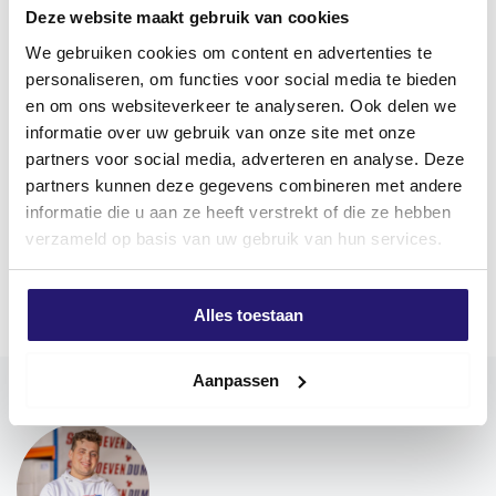
Deze website maakt gebruik van cookies
Description du produit
We gebruiken cookies om content en advertenties te
personaliseren, om functies voor social media te bieden
Vis à panneaux d’aggloméré en acier inoxydable
en om ons websiteverkeer te analyseren. Ook delen we
informatie over uw gebruik van onze site met onze
Screwdump Vis pour panneaux d’aggloméré en acier
partners voor social media, adverteren en analyse. Deze
inoxydable A2 peuvent être utilisées à l’intérieur
partners kunnen deze gegevens combineren met andere
comme à l’extérieur et ont un entraînement Torx (TX).
informatie die u aan ze heeft verstrekt of die ze hebben
Les avantages de l’entraînement Torx sont un meilleur
verzameld op basis van uw gebruik van hun services.
transfert de puissance entre l’outil et la vis, et un
Plus d'informations
risque moindre d’éjection de l’outil de la vis. Cela facilite
le montage.
Alles toestaan
Utilisez de préférence des embouts Screwdump pour
un assemblage optimal. Les vis Screwdump sont
pourvues d’une couche invisible de cire qui sert de
Aanpassen
lubrifiant pour faciliter le vissage. La vis a une double
tête plate.
Le
pré-perçage
est recommandé pour l’utilisation
dans le bois dur/Douglas
!