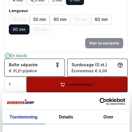
Longueur
40 mm
50 mm
60 mm
70 mm
80 mm
90 mm
100 mm
Voir la variante
En stock
Boîte séparée
Surdosage (0 st.)
€
31,21
p/pièce
Économisez
€
0,00
In winkelwagen
Commandé avant 17h, expédié le jour même*
Livraison gratuite à partir de 99 €
Garantie de retour de 100 jours
Évaluation des clients 9,7/10
Toestemming
Details
Over
DESCRIPTION
INFORMATIONS COMPLÉMENTAIRES
AVIS (0)