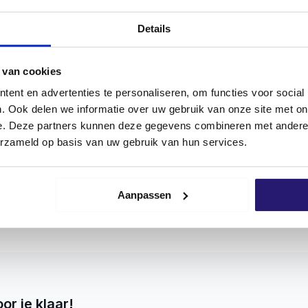
BEOORDELINGEN (0)
Details
 van cookies
ent en advertenties te personaliseren, om functies voor social
tvaststaal A2 kunnen zowel binnen als buiten gebruikt 
. Ook delen we informatie over uw gebruik van onze site met on
ng zijn een betere krachtoverbrenging tussen gereedschap 
e. Deze partners kunnen deze gegevens combineren met andere i
oor wordt montage vergemakkelijkt.
erzameld op basis van uw gebruik van hun services.
 voor een optimale verbinding. schroevendump schroeven 
t indraaien makkelijker te maken. De schroef is uitgevoerd
voorboren geadviseerd!
Aanpassen
ed spectrum gebruikt en staan garant voor een probleeml
u gegarandeerd enkel met hoogwaardige kwaliteitsschroeve
k waarmee de producent aangeeft dat het product voldoet 
erming.
n. Je hebt Deeldraad en Voldraad. Deeldraad houd in dat d
or je klaar!