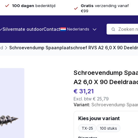
100 dagen
bedenktijd
Gratis
verzending vanaf
€99
Silvermate outdoor
Contact
Nederlands
ad
Schroevendump Spaanplaatschroef RVS A2 6,0 X 90 Deeldr
Schroevendump Spaa
A2 6,0 X 90 Deeldraa
€
31,21
Excl. btw
€
25,79
Variant:
Schroevendump Spaanplaatschroef
Kies jouw variant
TX-25
100 stuks