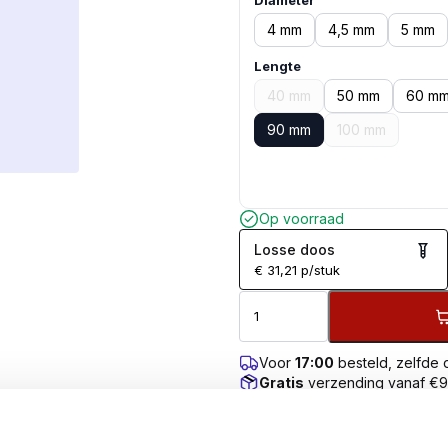
Diameter
4 mm
4,5 mm
5 mm
Lengte
40 mm
50 mm
60 m
90 mm
100 mm
Op voorraad
Losse doos
€
31,21
p/stuk
Voor
17:00
besteld, zelfde
Gratis
verzending vanaf €
100 dagen retourgarantie
Klantenbeoordeling
9.7
/10