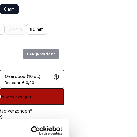
6 mm
m
70 mm
80 mm
Bekijk variant
Overdoos (10 st.)
Bespaar
€
0,00
In winkelwagen
 dag verzonden*
99