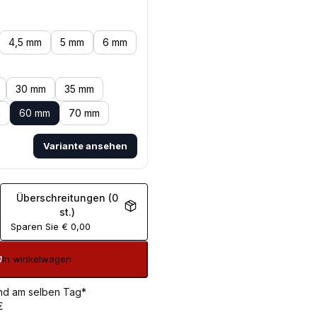
4,5 mm
5 mm
6 mm
30 mm
35 mm
m
60 mm
70 mm
Variante ansehen
Überschreitungen (0
st.)
Sparen Sie
€
0,00
In winkelwagen
sand am selben Tag*
€