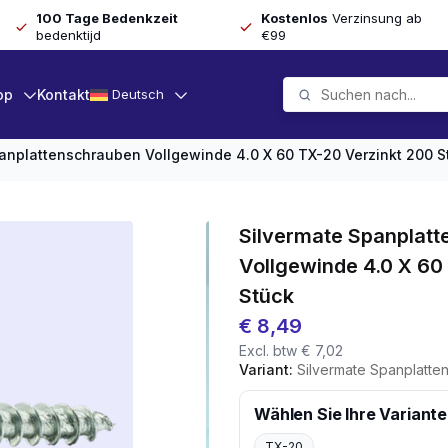
100 Tage Bedenkzeit
Kostenlos
Verzinsung ab
bedenktijd
€99
op
Kontakt
Deutsch
anplattenschrauben Vollgewinde 4.0 X 60 TX-20 Verzinkt 200 S
Silvermate Spanplat
Vollgewinde 4.0 X 60
Stück
€
8,49
Excl. btw
€
7,02
Variant:
Silvermate Spanplattenschrauben Vo
Wählen Sie Ihre Variante
TX-20