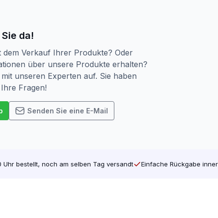
Ausführungen. Sie haben Teilgewinde und Vollgewinde. Tei
. Die Schraube wird häufig zum Festziehen von Holzverbin
n von Brettern, Befestigen von Holzbrettern usw. Vollge
 Sie da!
t Schraubgewinde verläuft das Gewinde bis zum oberen E
t dem Verkauf Ihrer Produkte? Oder
tionen über unsere Produkte erhalten?
sehr wichtig. Es gibt verschiedene Arten, denken Sie zum B
mit unseren Experten auf. Sie haben
gsten verwendete Schraube auf dem Markt. Auf dem Vormars
 Ihre Fragen!
 Schraube, so dass Ihre Maschine nicht abrutscht. Das ist
den passenden Bit für jede Schraube. Kaufen Sie also all
p
Senden Sie eine E-Mail
h die Verpackung geändert. Die vertraute Schachtel ist die g
ltrennung kein Plastik mehr enthält.
 Uhr bestellt, noch am selben Tag versandt
Einfache Rückgabe inner
 bei screwdump.de und werfen Sie einen Blick auf unsere
In