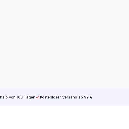
lgewinde bedeutet, dass die Schraube
dungen verwendet, z.B. zum Herstellen
windeschrauben sind das Gegenteil von
nde des Holzes.
eispiel an die Kreuzschlitzschraube
ch sind Torx-Schrauben. Mit einem Torx-
 einer der Gründe, warum wir nur Torx-
e Ihre Schrauben online bei
leiche geblieben, aber sie hat jetzt kein
halb von 100 Tagen
Kostenloser Versand ab 99 €
stragram-Seite.