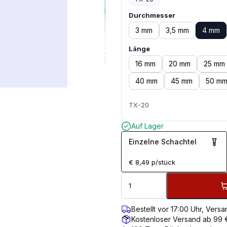
Durchmesser
3 mm
3,5 mm
4 mm
Länge
16 mm
20 mm
25 mm
40 mm
45 mm
50 m
TX-20
Auf Lager
Einzelne Schachtel
€
8,49
p/stück
Bestellt vor 17:00 Uhr, Ver
Kostenloser Versand ab 99 