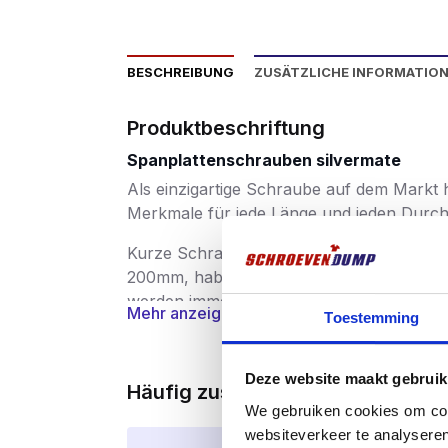
BESCHREIBUNG
ZUSÄTZLICHE INFORMATIO
Produktbeschriftung
Spanplattenschrauben silvermate
Als einzigartige Schraube auf dem Markt 
Merkmale für jede Länge und jeden Durchme
Kurze Schrauben hingegen haben eine kle
200mm, haben eine zunehmende Steigung,
werden immer stärker und schneller und s
Mehr anzeigen
Toestemming
Der Fokus der SilverMate Next-Generation
Deze website maakt gebruik
1)
Mit
wenig Anpressdruck
geht die Silv
Häufig zusammen gekauft
Schrauben mit einer Frässpitze vom Typ 17
We gebruiken cookies om cont
2)
SilverMate Schrauben der nächsten G
websiteverkeer te analyseren