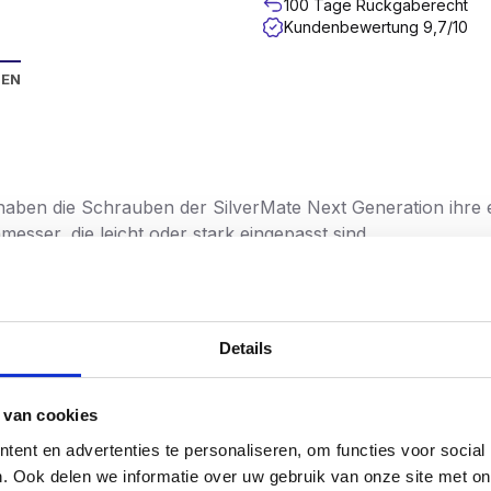
100 Tage Rückgaberecht
Kundenbewertung 9,7/10
NEN
haben die Schrauben der SilverMate Next Generation ihre e
sser, die leicht oder stark eingepasst sind.
inere Steigung, um einen hohen Ausreißwert zu erreiche
 so dass diese Schrauben schneller eingedreht werden k
paren so eine Menge Zeit.
Details
 liegt auf 4 Funktionen, die den bekanntesten A-Marken m
 van cookies
erMate Next Generation Schraube schon bei den ersten Umd
 erfordert dies oft viel mehr Druck.
ent en advertenties te personaliseren, om functies voor social
eneration
brechen
unter hoher Schraubendreherbelastun
. Ook delen we informatie over uw gebruik van onze site met on