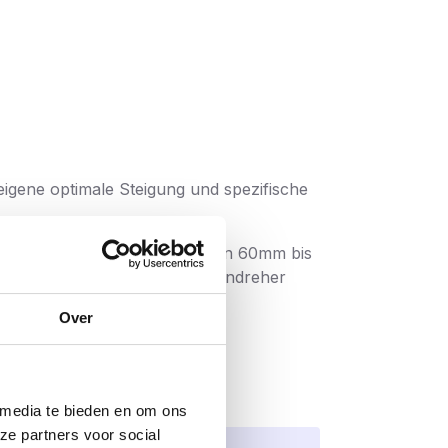
igene optimale Steigung und spezifische
n. Die längeren Schrauben, von 60mm bis
önnen. Die heutigen Schraubendreher
Over
indestens ebenbürtig sind:
rehungen ins Holz. Vor allem bei
 media te bieden en om ons
g
deutlich weniger ab
. Durchmesser 4.0,
ze partners voor social