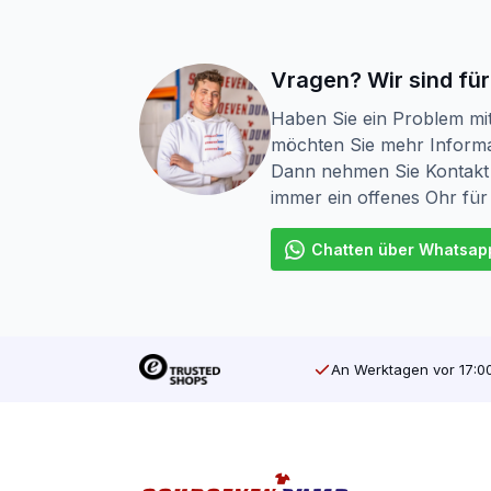
Torx-Schrauben gibt es in verschiedenen 
teilweise mit einem Gewinde versehen ist
von Wänden, Harken von Decken, Montiere
Vragen? Wir sind für
Schraubengewinde. Bei Holzschrauben mi
Haben Sie ein Problem mi
möchten Sie mehr Informa
Der Antrieb einer Schraube ist ebenfalls 
Dann nehmen Sie Kontakt 
(Pozidriv). Dies ist die bisher am häufi
immer ein offenes Ohr für
Antrieb hat Ihr Werkzeug viel Halt an der
Schrauben verkaufen. Wir verkaufen auch 
Chatten über Whatsap
screwdump.com
Bei der SilverMate Next Generation hat sic
Sichtfenster mehr, so dass sie bei der Mül
An Werktagen vor 17:00
Holen Sie sich Qualität zum besten Preis