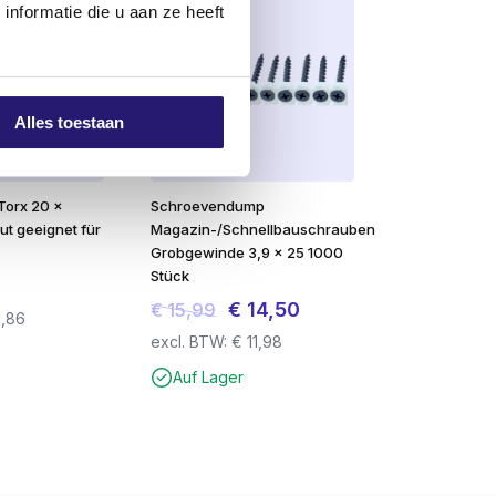
nformatie die u aan ze heeft
uf dem Markt erhältlichen Marken.
m 25-30 % geringer.
er Spitze ein
geringes Spaltrisiko
, wenn
Alles toestaan
en Flachkopf ausgestattet, der sie zu
Torx 20 x
Schroevendump
ut geeignet für
Magazin-/Schnellbauschrauben
eren eine problemlose Verarbeitung. Die
Grobgewinde 3,9 x 25 1000
Stück
 mit hochwertigen Schrauben arbeiten, die
der Hersteller angibt, dass das Produkt
Ursprünglicher
Aktueller
€
14,50
€
15,99
1,86
Preis
Preis
excl. BTW:
€
11,98
war:
ist:
Auf Lager
€ 15,99
€ 14,50.
 für den Innenbereich wie Fichte, Kiefer,
n wie Vorwände, Verkleidungsschrauben,