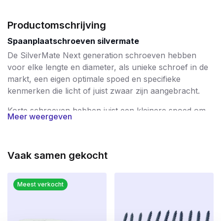
Productomschrijving
Spaanplaatschroeven silvermate
De SilverMate Next generation schroeven hebben
voor elke lengte en diameter, als unieke schroef in de
markt, een eigen optimale spoed en specifieke
kenmerken die licht of juist zwaar zijn aangebracht.
Korte schroeven hebben juist een kleinere spoed om
Meer weergeven
daarmee een hoge uittrekwaarde te bereiken. De
langere schroeven, vanaf 60mm tot 200mm, zijn
voorzien van een steeds groter wordende spoed,
Vaak samen gekocht
waardoor deze schroeven sneller in kunnen draaien.
De huidige schroeftollen worden steeds sterker en
sneller indraaien bespaart veel tijd.
Meest verkocht
De focus van de SilverMate Next generation is gericht
op 4 eigenschappen die minstens gelijk zijn aan de