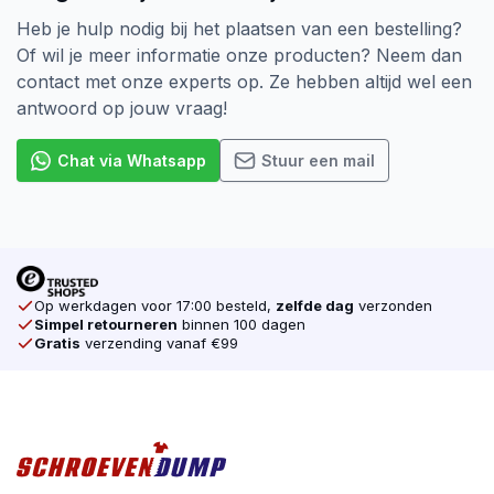
De aandrijving van een Schroef is ook heel belangrijk.
Heb je hulp nodig bij het plaatsen van een bestelling?
Er zijn verschillende soorten, denk bijvoorbeeld aan
Of wil je meer informatie onze producten? Neem dan
de Kruiskop (Pozidriv). Dat is tot nu toe de meest
contact met onze experts op. Ze hebben altijd wel een
voorkomende Schroef op de markt. In opkomst zijn
antwoord op jouw vraag!
de Torx schroeven. Door Torx aandrijving heeft uw
gereedschap veel grip op de schroef zodat uw
Chat via Whatsapp
Stuur een mail
machine niet doorslipt. Dat is één van de reden
waarom wij alleen Torx schroeven verkopen. Ook
verkopen wij voor elke schroef de juiste Bijpassende
Bit. Koop daarom al u schroeven online
bij schroevendump.nl
Op werkdagen voor 17:00 besteld,
zelfde dag
verzonden
Simpel retourneren
binnen 100 dagen
Gratis
verzending vanaf €99
Tot slot is bij SilverMate Next generation een wijziging
in de verpakking doorgevoerd. De vertrouwde doos is
gelijk gebleven, maar heeft nu geen kijkvenster meer
zodat er bij afvalscheiding geen plastic meer in
verwerkt is.