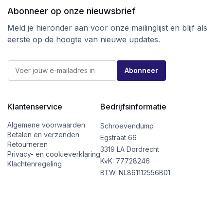
Abonneer op onze nieuwsbrief
Ga voor kwaliteit tegen de beste prijs
bij schroevendump.nl en neem een kijkje op
Meld je hieronder aan voor onze mailinglijst en blijf als
onze
instragrampagina.
eerste op de hoogte van nieuwe updates.
E
E
-
Abonneer
-
m
m
a
a
i
i
l
l
Klantenservice
Bedrijfsinformatie
*
*
*
Algemene voorwaarden
Schroevendump
Betalen en verzenden
Egstraat 66
Retourneren
3319 LA Dordrecht
Privacy- en cookieverklaring
KvK: 77728246
Klachtenregeling
BTW: NL861112556B01