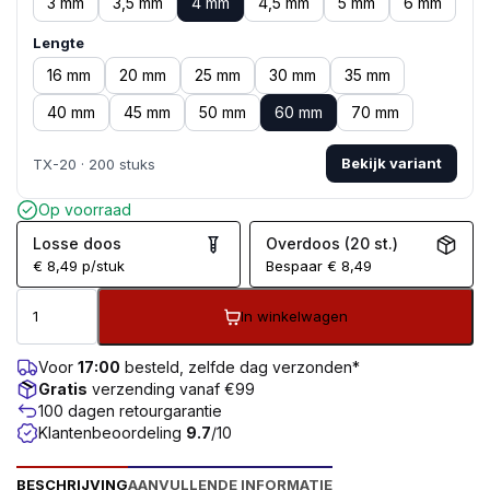
3 mm
3,5 mm
4 mm
4,5 mm
5 mm
6 mm
Lengte
16 mm
20 mm
25 mm
30 mm
35 mm
40 mm
45 mm
50 mm
60 mm
70 mm
Bekijk variant
TX-20 · 200 stuks
Op voorraad
Losse doos
Overdoos (20 st.)
€
8,49
p/stuk
Bespaar
€
8,49
In winkelwagen
Voor
17:00
besteld, zelfde dag verzonden*
Gratis
verzending vanaf €99
100 dagen retourgarantie
Klantenbeoordeling
9.7
/10
BESCHRIJVING
AANVULLENDE INFORMATIE