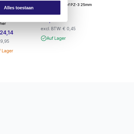
 1000x
Schraubenkopf PZ-3 25mm
Alles toestaan
chrauben
Stahl
0 Verzinkt –
€
0,55
her
excl. BTW:
€
0,45
sprünglicher
Aktueller
24,14
Auf Lager
is
Preis
19,95
r:
ist:
f Lager
28,40
€ 24,14.