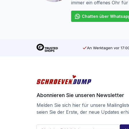
immer ein offenes Ohr für
Chatten über Whatsap
An Werktagen vor 17:00
Abonnieren Sie unseren Newsletter
Melden Sie sich hier für unsere Mailinglis
seien Sie der Erste, der neue Updates erhä
*
E
E