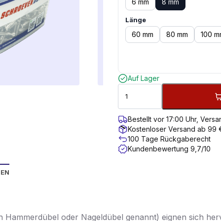
6 mm
8 mm
Länge
60 mm
80 mm
100 m
Auf Lager
Bestellt vor 17:00 Uhr, Ver
Kostenloser Versand ab 99 
100 Tage Rückgaberecht
Kundenbewertung 9,7/10
NEN
 Hammerdübel oder Nageldübel genannt) eignen sich herv