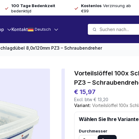
100 Tage Bedenkzeit
Kostenlos
Verzinsung ab
bedenktijd
€99
op
Kontakt
Deutsch
x Schlagdübel 8,0x120mm PZ3 – Schraubendreher
Vorteilslöffel 100x 
PZ3 – Schraubendreh
€
15,97
Excl. btw
€
13,20
Variant:
Vorteilslöffel 100x Schlagd
Wählen Sie Ihre Variante
Durchmesser