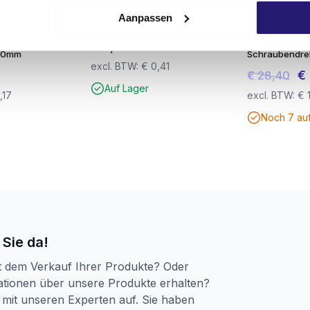
Betonbohrer
Bauschuttsäcke / Bauschutt
Vorteilseimer
Aanpassen
4-Schneider –
schwere Qualität
Spanplattens
in –
5.0x50mm TX2
€
0,50
150mm
Schraubendre
excl. BTW:
€
0,41
Ur
€
€
28,40
Auf Lager
Pre
,17
excl. BTW:
€
wa
Noch 7 au
€ 
 Sie da!
t dem Verkauf Ihrer Produkte? Oder
tionen über unsere Produkte erhalten?
mit unseren Experten auf. Sie haben