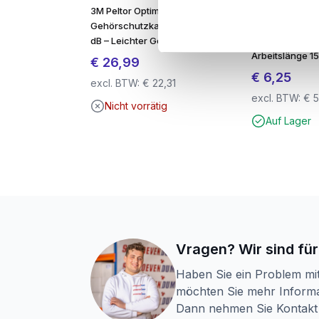
3M Peltor Optime I H510A
SDS-plus QX4 
Gehörschutzkapsel – SNR 27
8.0 x 210mm – 
dB – Leichter Gehörschutz
Für Beton & Ste
Arbeitslänge 
€
26,99
€
6,25
excl. BTW:
€
22,31
excl. BTW:
€
5
Nicht vorrätig
Auf Lager
Vragen? Wir sind für
Haben Sie ein Problem mi
möchten Sie mehr Informa
Dann nehmen Sie Kontakt 