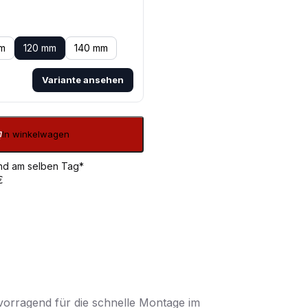
m
120 mm
140 mm
Variante ansehen
In winkelwagen
sand am selben Tag*
€
orragend für die schnelle Montage im