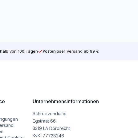
halb von 100 Tagen
Kostenloser Versand ab 99 €
ce
Unternehmensinformationen
Schroevendump
ingungen
Egstraat 66
ersand
3319 LA Dordrecht
en
KvK: 77728246
und Cookie-