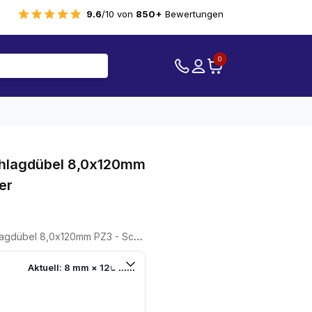
9.6
/10 von
850+
Bewertungen
0
Schlagdübel 8,0x120mm
er
übel 8,0x120mm PZ3 - Schraubendreher
Aktuell: 8 mm × 120 mm