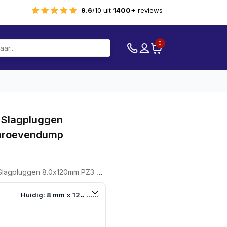
9.6
/10 uit
1400+
reviews
0
 Slagpluggen
hroevendump
ggen 8.0x120mm PZ3 - Schroevendump
Huidig: 8 mm × 120 mm