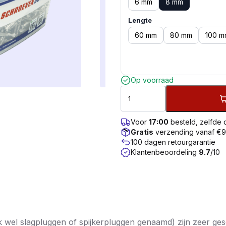
6 mm
8 mm
Lengte
60 mm
80 mm
100 m
Op voorraad
Voor
17:00
besteld, zelfde
Gratis
verzending vanaf €
100 dagen retourgarantie
Klantenbeoordeling
9.7
/10
el slagpluggen of spijkerpluggen genaamd) zijn zeer ges