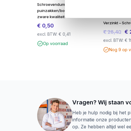
Schroevendump
Voordeelemme
puinzakken/bouwafval
Spaanplaatsch
zware kwaliteit
Deeldraad 5.
Verzinkt – Sc
€
0,50
Oor
€
€
28,40
excl. BTW:
€
0,41
prij
excl. BTW:
€
1
Op voorraad
was
Nog 9 op 
€ 2
Vragen? Wij staan vo
Heb je hulp nodig bij het p
informatie onze producte
op. Ze hebben altijd wel 