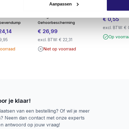
Aanpassen
r 1000x
​3M Peltor Optime I H510A
Schroevendu
roeven
Gehoorkap – SNR 27 dB –
staal
0x50mm TX20
Lichtgewicht
€
0,55
hroevendump
Gehoorbescherming
excl. BTW:
€
spronkelijke
Huidige
24,14
€
26,99
Op voorra
s
prijs
9,95
excl. BTW:
€
22,31
:
is:
voorraad
Niet op voorraad
8,40.
€ 24,14.
or je klaar!
laatsen van een bestelling? Of wil je meer
n? Neem dan contact met onze experts
een antwoord op jouw vraag!