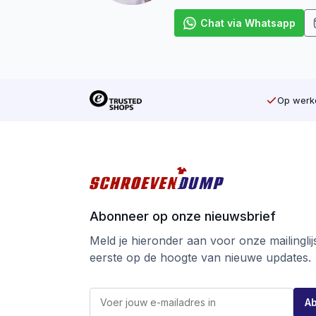
Chat via Whatsapp
Op werkd
Abonneer op onze nieuwsbrief
Meld je hieronder aan voor onze mailinglijst
eerste op de hoogte van nieuwe updates.
E
E
-
A
-
m