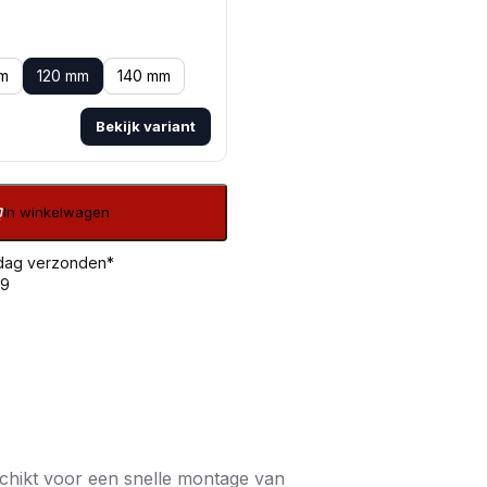
m
120 mm
140 mm
Bekijk variant
In winkelwagen
 dag verzonden*
99
chikt voor een snelle montage van