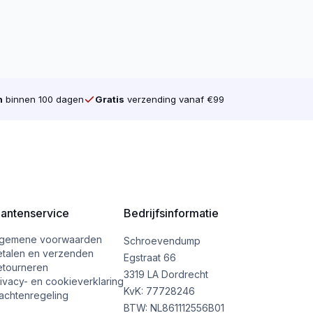
n
binnen 100 dagen
Gratis
verzending vanaf €99
lantenservice
Bedrijfsinformatie
lgemene voorwaarden
Schroevendump
etalen en verzenden
Egstraat 66
etourneren
3319 LA Dordrecht
ivacy- en cookieverklaring
KvK: 77728246
achtenregeling
BTW: NL861112556B01