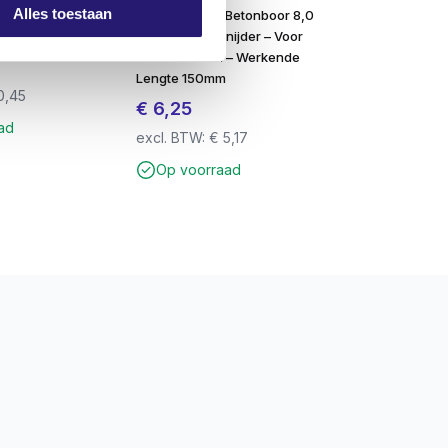
Alles toestaan
mp PZ-3 25mm
SDS-plus QX4 Betonboor 8,0
x 210mm – 4-Snijder – Voor
Beton & Steen – Werkende
Lengte 150mm
0,45
€
6,25
ad
excl. BTW:
€
5,17
Op voorraad