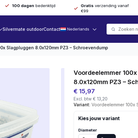
100 dagen
bedenktijd
Gratis
verzending vanaf
€99
Silvermate outdoor
Contact
Nederlands
0x Slagpluggen 8.0x120mm PZ3 – Schroevendump
Voordeelemmer 100x
8.0x120mm PZ3 – Sc
€
15,97
Excl. btw
€
13,20
Variant:
Voordeelemmer 100x Slagplu
Kies jouw variant
Diameter