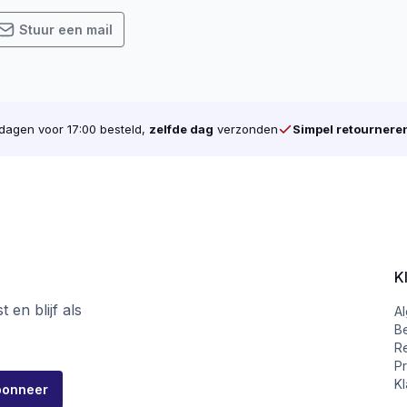
Stuur een mail
agen voor 17:00 besteld,
zelfde dag
verzonden
Simpel retournere
K
 en blijf als
A
B
R
Pr
Kl
bonneer