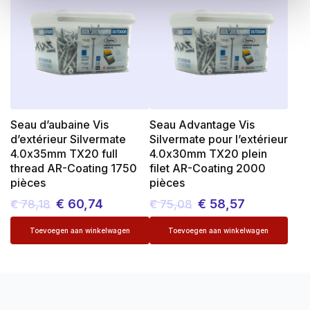
€ 64,76.
€ 57,81.
€ 93,66.
€ 79,61.
Seau d’aubaine Vis
Seau Advantage Vis
d’extérieur Silvermate
Silvermate pour l’extérieur
4.0x35mm TX20 full
4.0x30mm TX20 plein
thread AR-Coating 1750
filet AR-Coating 2000
pièces
pièces
€
60,74
€
58,57
€
78,18
€
75,08
Le
Le
Le
Le
prix
prix
prix
prix
initial
actuel
initial
actuel
était :
est :
était :
est :
€ 78,18.
€ 60,74.
€ 75,08.
€ 58,57.