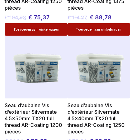
thread AR-Coating 1250
thread AR-Coating 1375
pièces
pièces
€
75,37
€
88,78
€
104,93
€
114,27
Le
Le
Le
Le
prix
prix
prix
prix
initial
actuel
initial
actuel
était :
est :
était :
est :
€ 104,93.
€ 75,37.
€ 114,27.
€ 88,78.
Seau d’aubaine Vis
Seau d’aubaine Vis
d’extérieur Silvermate
d’extérieur Silvermate
4.5x50mm TX20 full
4.5x40mm TX20 full
thread AR-Coating 1200
thread AR-Coating 1250
pièces
pièces