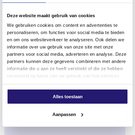
initial
actuel
initial
actuel
était :
est :
était :
est :
Deze website maakt gebruik van cookies
€ 63,37.
€ 56,27.
€ 78,67.
€ 72,98.
We gebruiken cookies om content en advertenties te
personaliseren, om functies voor social media te bieden
en om ons websiteverkeer te analyseren. Ook delen we
informatie over uw gebruik van onze site met onze
partners voor social media, adverteren en analyse. Deze
partners kunnen deze gegevens combineren met andere
informatie die u aan ze heeft verstrekt of die ze hebben
Seau à prix réduit Vis
Seau Advantage Vis
verzameld op basis van uw gebruik van hun services.
d’extérieur Silvermate
d’extérieur Silvermate
4.0x45mm TX20 full
4.0x40mm TX20 plein
thread AR-Coating
filet AR-Coating 2000
1250pcs
pièces
Alles toestaan
€
57,81
€
79,61
€
64,76
€
93,66
Le
Le
Le
Le
Aanpassen
prix
prix
prix
prix
initial
actuel
initial
actuel
était :
est :
était :
est :