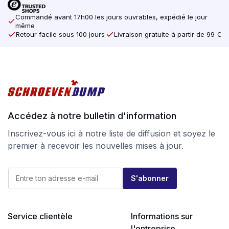
Commandé avant 17h00 les jours ouvrables, expédié le jour
même
Retour facile sous 100 jours
Livraison gratuite à partir de 99 €
Accédez à notre bulletin d'information
Inscrivez-vous ici à notre liste de diffusion et soyez le
premier à recevoir les nouvelles mises à jour.
*
E
E
S'abonner
-
-
m
m
a
a
i
i
l
Service clientèle
Informations sur
l
*
E
l'entreprise