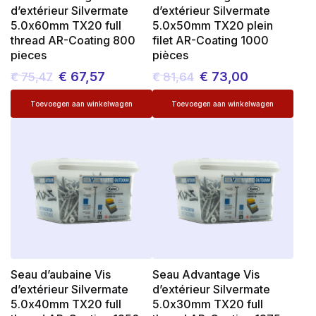
d’extérieur Silvermate
d’extérieur Silvermate
5.0x60mm TX20 full
5.0x50mm TX20 plein
thread AR-Coating 800
filet AR-Coating 1000
pieces
pièces
€
67,57
€
73,00
€
75,47
€
81,64
Le
Le
Le
Le
prix
prix
prix
prix
initial
actuel
initial
actuel
était :
est :
était :
est :
€ 75,47.
€ 67,57.
€ 81,64.
€ 73,00.
Seau d’aubaine Vis
Seau Advantage Vis
d’extérieur Silvermate
d’extérieur Silvermate
5.0x40mm TX20 full
5.0x30mm TX20 full