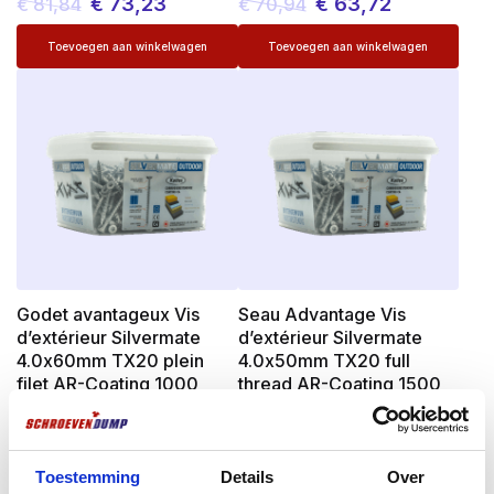
€
73,23
€
63,72
€
81,84
€
70,94
Le
Le
Le
Le
prix
prix
prix
prix
initial
actuel
initial
actuel
était :
est :
était :
est :
€ 81,84.
€ 73,23.
€ 70,94.
€ 63,72.
Godet avantageux Vis
Seau Advantage Vis
d’extérieur Silvermate
d’extérieur Silvermate
4.0x60mm TX20 plein
4.0x50mm TX20 full
filet AR-Coating 1000
thread AR-Coating 1500
pièces
pièces
€
56,27
€
72,98
€
63,37
€
78,67
Le
Le
Le
Le
Toestemming
Details
Over
prix
prix
prix
prix