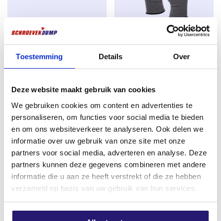
revêtement est également
auto-cicatrisant en cas de
dommages mineurs
, ce qui garantit une durée de vie
plus longue.
Jusqu’à deux fois plus résistant que l’acier
Vis à tête fraisée 6.0 x 120 TX-
Gants de travail polyvalents PRO
inoxydable
30 zinguée 100 pièces
taille 10
Toestemming
Details
Over
€
12,78
€
2,39
Contrairement à de nombreuses vis en acier
inoxydable, les vis SilverMate Outdoor sont jusqu
‘à
excl. BTW:
€
10,56
excl. BTW:
€
1,98
Deze website maakt gebruik van cookies
deux fois plus résistantes
, ce qui
minimise le
risque
Encore 4 en stock
En stock
de
rupture lors du vissage
– même dans le bois dur
We gebruiken cookies om content en advertenties te
ou sous des charges élevées. Ils offrent donc une
personaliseren, om functies voor social media te bieden
sécurité tant pour le professionnel que pour le
en om ons websiteverkeer te analyseren. Ook delen we
bricoleur.
informatie over uw gebruik van onze site met onze
partners voor social media, adverteren en analyse. Deze
Une utilisation parfaite
partners kunnen deze gegevens combineren met andere
Magnétique
: reste fermement fixé à l’embout,
informatie die u aan ze heeft verstrekt of die ze hebben
idéal pour travailler au-dessus de la tête ou d’une
verzameld op basis van uw gebruik van hun services.
seule main.
Entraînement TX (Torx
) : pour une prise