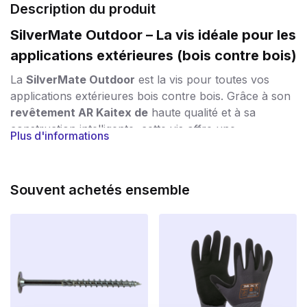
Description du produit
SilverMate Outdoor – La vis idéale pour les
applications extérieures (bois contre bois)
La
SilverMate Outdoor
est la vis pour toutes vos
applications extérieures bois contre bois. Grâce à son
revêtement AR Kaitex de
haute qualité et à sa
construction intelligente, cette vis offre une
Plus d'informations
combinaison parfaite de
durabilité, de résistance et
de facilité de traitement.
Protection contre le vent et les intempéries
Souvent achetés ensemble
Le
revêtement
spécial
AR Kaitex
est un revêtement
antirouille argenté qui répond à la
classe de corrosion
C4
. La vis résiste ainsi à la pluie, à l’humidité et au gel,
ce qui est idéal pour les applications extérieures à long
terme telles que les clôtures, les revêtements muraux,
les pergolas, les terrasses et les auvents. Le