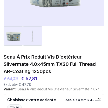
Seau À Prix Réduit Vis D’extérieur
Silvermate 4.0x45mm TX20 Full Thread
AR-Coating 1250pcs
Le
Le
€
57,81
€
64,76
Excl. btw
€
47,78
prix
prix
Variant:
Seau À Prix Réduit Vis D'extérieur Silvermate 4.0x45mm TX20 Full Thread AR-Coating 1250pcs
initial
actuel
était :
est :
Choisissez votre variante
Actuel : 4 mm × 45 mm
€ 64,76.
€ 57,81.
TX-20