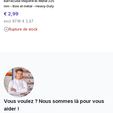
Barracuda Stepdrill Bi-Metal 225
mm – Bois et métal – Heavy-Duty
Entraînement TX avec prise ferme (TX-20
€
2,99
jusqu’à Ø 5,0 mm)
excl. BTW:
€
2,47
Revêtement auto-cicatrisant
en cas
Rupture de stock
d’endommagement
Convient pour les bois tendres et durs
Résistant aux intempéries
SilverMate Outdoor – conçu pour l’extérieur.
Fabriqué pour durer.
Vous voulez ? Nous sommes là pour vous
aider !