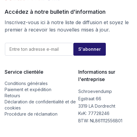
Accédez à notre bulletin d'information
Inscrivez-vous ici à notre liste de diffusion et soyez le
premier à recevoir les nouvelles mises à jour.
*
E
E
S'abonner
-
-
m
m
a
a
i
i
l
Service clientèle
Informations sur
l
*
E
l'entreprise
-
Conditions générales
m
Paiement et expédition
Schroevendump
a
Retours
i
Egstraat 66
Déclaration de confidentialité et de
l
3319 LA Dordrecht
cookies
KvK: 77728246
Procédure de réclamation
BTW: NL861112556B01