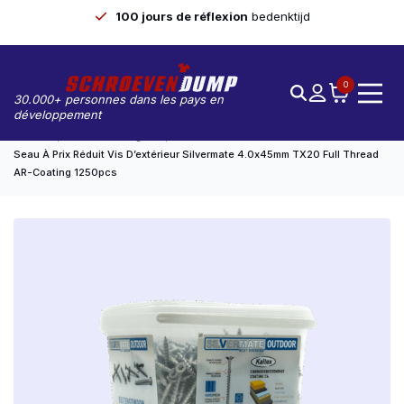
100 jours de réflexion
bedenktijd
0
30.000+ personnes dans les pays en
développement
Accueil
Seaux Avantageux
Seau À Prix Réduit Vis D’extérieur Silvermate 4.0x45mm TX20 Full Thread
AR-Coating 1250pcs