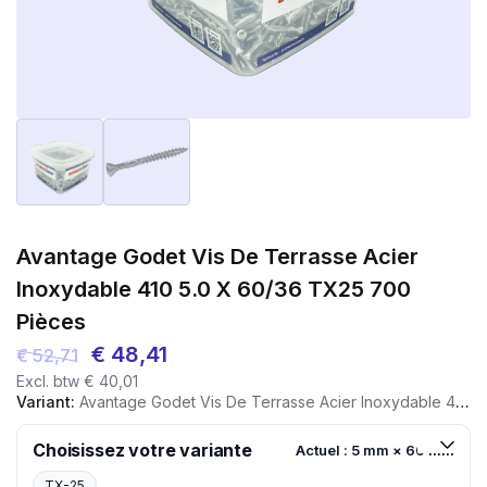
Avantage Godet Vis De Terrasse Acier
Inoxydable 410 5.0 X 60/36 TX25 700
Pièces
Le
Le
€
48,41
€
52,71
Excl. btw
€
40,01
prix
prix
Variant:
Avantage Godet Vis De Terrasse Acier Inoxydable 410 5.0 X 60/36 TX25 700 Pièces
initial
actuel
était :
est :
Choisissez votre variante
Actuel : 5 mm × 60 mm
€ 52,71.
€ 48,41.
TX-25