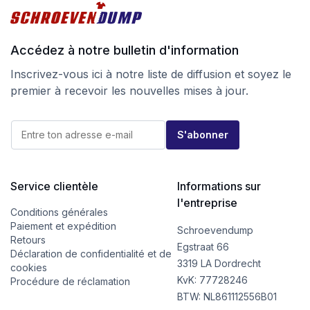
Accédez à notre bulletin d'information
Inscrivez-vous ici à notre liste de diffusion et soyez le
premier à recevoir les nouvelles mises à jour.
*
E
*
S'abonner
-
E
m
-
a
m
i
a
l
Service clientèle
Informations sur
i
*
l
l'entreprise
Conditions générales
Paiement et expédition
Schroevendump
Retours
Egstraat 66
Déclaration de confidentialité et de
3319 LA Dordrecht
cookies
KvK: 77728246
Procédure de réclamation
BTW: NL861112556B01