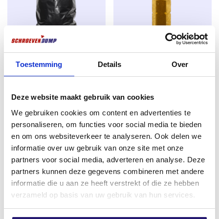
Sous la tête de la vis se trouvent des nervures
spéciales qui percent le trou dans la lame de terrasse,
pour éviter une trop grande tension sur la vis. Les vis
de terrasse Screwdump ont un entraînement Torx
(TX). Les avantages de l’entraînement Torx sont un
Sacs à gravats et à déchets de
Vis de vidange TX-25 25mm
Toestemming
Details
Over
meilleur transfert de puissance entre l’outil et la vis, et
construction de qualité
titane
un risque moindre d’éjection de l’outil de la vis. Cela
supérieure pour bennes à vis
€
1,99
facilite le montage.
€
0,50
Deze website maakt gebruik van cookies
excl. BTW:
€
1,64
excl. BTW:
€
0,41
We gebruiken cookies om content en advertenties te
Rupture de stock
personaliseren, om functies voor social media te bieden
En stock
en om ons websiteverkeer te analyseren. Ook delen we
informatie over uw gebruik van onze site met onze
partners voor social media, adverteren en analyse. Deze
partners kunnen deze gegevens combineren met andere
informatie die u aan ze heeft verstrekt of die ze hebben
verzameld op basis van uw gebruik van hun services.