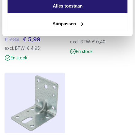
Alles toestaan
Aanpassen
Bouchons à percussion 8.0 x 80
GB cale, plastique 100x45x18
50pcs
€
0,49
Le
Le
€
5,99
€
7,89
excl. BTW:
€
0,40
prix
prix
excl. BTW:
€
4,95
En stock
initial
actuel
En stock
était :
est :
€ 7,89.
€ 5,99.