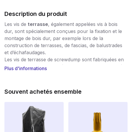
Description du produit
Les vis de
terrasse
, également appelées vis à bois
dur, sont spécialement conçues pour la fixation et le
montage de bois dur, par exemple lors de la
construction de terrasses, de fascias, de balustrades
et d’échafaudages.
Les vis de terrasse de screwdump sont fabriquées en
acier inoxydable de qualité A410. Il s’agit de la qualité
Plus d'informations
d’acier la plus fiable en matière d’acier inoxydable.
L’acier inoxydable de qualité inférieure ne peut
souvent pas faire face à l’action et à la capacité de
Souvent achetés ensemble
charge des terrasses en bois. Ne lésinez pas sur les
vis pour votre terrasse ! Optez pour la qualité et
choisissez les vis pour bois dur en acier inoxydable
A410 de SCHROEVENDUMP !
Le point de pré-coupe spécial permet de travailler les
vis
sans
pré-perçage.