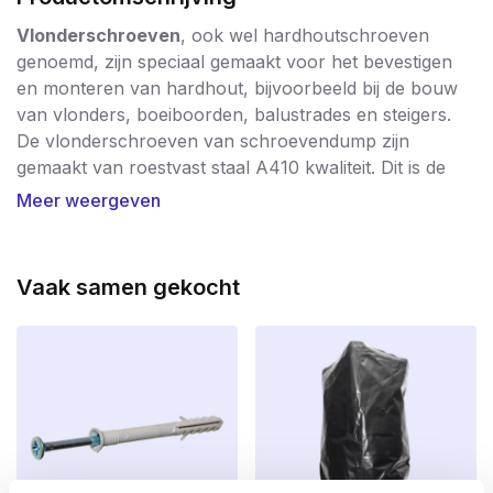
Vlonderschroeven
, ook wel hardhoutschroeven
genoemd, zijn speciaal gemaakt voor het bevestigen
en monteren van hardhout, bijvoorbeeld bij de bouw
van vlonders, boeiboorden, balustrades en steigers.
De vlonderschroeven van schroevendump zijn
gemaakt van roestvast staal A410 kwaliteit. Dit is de
meest betrouwbare kwaliteit staal als het gaat om RVS.
Meer weergeven
Mindere kwaliteit roestvast staal kan de werking en
draagkracht van houten vlonders vaak niet aan.
Bespaar nooit op schroeven voor uw vlonder! Ga
Vaak samen gekocht
voor kwaliteit en kies voor de RVS A410
hardhoutschroeven van SCHROEVENDUMP!
De speciale voorsnijpunt maakt het mogelijk om de
schroeven
zonder
voorboren te verwerken.
Onder de kop van de schroef zijn speciale
schachtribben aangebracht die het gat in de
vlonderplank als het ware uitboren om teveel
spanning op de schroef te voorkomen.