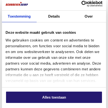
schroevendump vlonderschroeven hebben een Torx
(TX) aandrijving. Voordelen van Torx aandrijving zijn
een betere krachtoverbrenging tussen gereedschap
Toestemming
Details
Over
Schroevendump slagpluggen
Schroevendump
en schroef, en minder kans dat het gereedschap uit de
8,0 x 80 50stuks
puinzakken/bouwafval zware
schroef schiet. Hierdoor wordt montage
kwaliteit
Oorspronkelijke
Huidige
€
5,99
€
7,89
vergemakkelijkt.
Deze website maakt gebruik van cookies
€
0,50
prijs
prijs
excl. BTW:
€
4,95
We gebruiken cookies om content en advertenties te
excl. BTW:
€
0,41
was:
is:
Op voorraad
personaliseren, om functies voor social media te bieden
€ 7,89.
€ 5,99.
Op voorraad
en om ons websiteverkeer te analyseren. Ook delen we
informatie over uw gebruik van onze site met onze
partners voor social media, adverteren en analyse. Deze
partners kunnen deze gegevens combineren met andere
informatie die u aan ze heeft verstrekt of die ze hebben
verzameld op basis van uw gebruik van hun services.
Alles toestaan