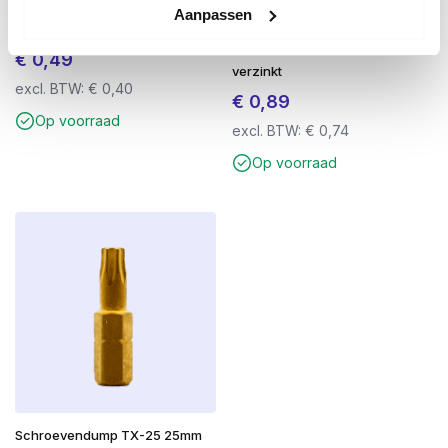
Aanpassen
GB Stelwig kunstof 100x45x18
GB hoekanker met ril
70×70/57×2.0 sendzimir
€
0,49
verzinkt
excl. BTW:
€
0,40
€
0,89
Op voorraad
excl. BTW:
€
0,74
Op voorraad
Schroevendump TX-25 25mm