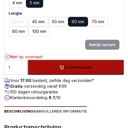
4 mm
5 mm
Lengte
30 mm
40 mm
50 mm
60 mm
70 mm
80 mm
100 mm
Bekijk variant
Niet op voorraad
In winkelwagen
Voor
17:00
besteld, zelfde dag verzonden*
Gratis
verzending vanaf €99
100 dagen retourgarantie
Klantenbeoordeling
9.7
/10
BESCHRIJVING
AANVULLENDE INFORMATIE
Productomschrijving