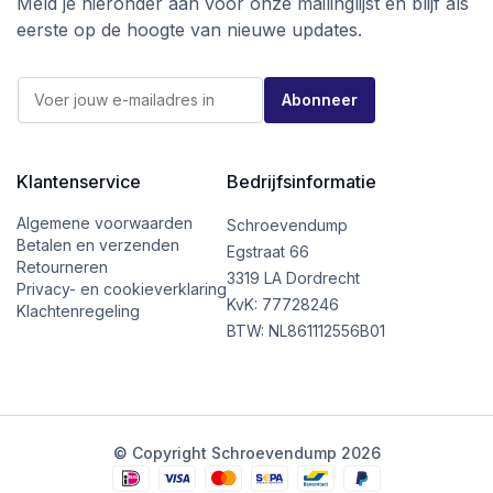
Meld je hieronder aan voor onze mailinglijst en blijf als
eerste op de hoogte van nieuwe updates.
E
E
-
Abonneer
-
m
m
a
a
i
i
l
l
Klantenservice
Bedrijfsinformatie
*
*
E
-
Algemene voorwaarden
Schroevendump
m
Betalen en verzenden
Egstraat 66
a
Retourneren
i
3319 LA Dordrecht
Privacy- en cookieverklaring
l
KvK: 77728246
Klachtenregeling
BTW: NL861112556B01
© Copyright Schroevendump 2026