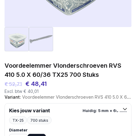
Voordeelemmer Vlonderschroeven RVS
410 5.0 X 60/36 TX25 700 Stuks
Oorspronkelijke
Huidige
€
48,41
€
52,71
Excl. btw
€
40,01
prijs
prijs
Variant:
Voordeelemmer Vlonderschroeven RVS 410 5.0 X 60/36 TX25 700 Stuks
was:
is:
€ 52,71.
€ 48,41.
Kies jouw variant
Huidig: 5 mm × 60 mm
TX-25
700 stuks
Diameter