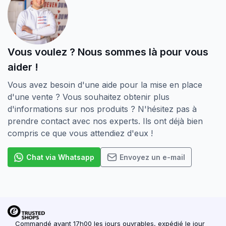
détachés.
Opte pour la qualité au meilleur prix chez
Vous voulez ? Nous sommes là pour vous
schroevendump.nl
et jette un œil à notre
page
aider !
Instagram.
Vous avez besoin d'une aide pour la mise en place
d'une vente ? Vous souhaitez obtenir plus
d'informations sur nos produits ? N'hésitez pas à
prendre contact avec nos experts. Ils ont déjà bien
compris ce que vous attendiez d'eux !
Chat via Whatsapp
Envoyez un e-mail
Commandé avant 17h00 les jours ouvrables, expédié le jour