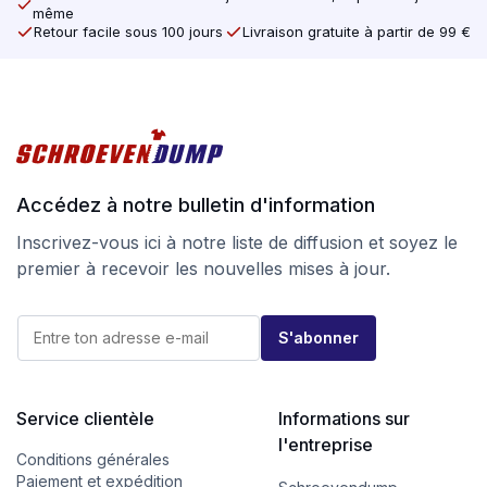
même
Retour facile sous 100 jours
Livraison gratuite à partir de 99 €
Accédez à notre bulletin d'information
Inscrivez-vous ici à notre liste de diffusion et soyez le
premier à recevoir les nouvelles mises à jour.
*
E
*
S'abonner
-
*
m
a
i
l
Service clientèle
Informations sur
*
l'entreprise
Conditions générales
Paiement et expédition