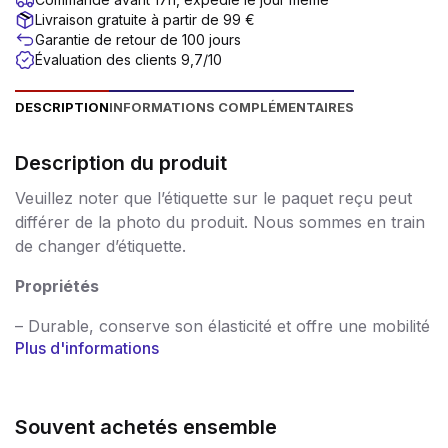
Livraison gratuite à partir de 99 €
Garantie de retour de 100 jours
Évaluation des clients 9,7/10
DESCRIPTION
INFORMATIONS COMPLÉMENTAIRES
Description du produit
Veuillez noter que l’étiquette sur le paquet reçu peut
différer de la photo du produit. Nous sommes en train
de changer d’étiquette.
Propriétés
– Durable, conserve son élasticité et offre une mobilité
Plus d'informations
maximale de 25 %.
– Excellentes propriétés d’application et d’adhérence
sur de nombreux supports, même humides, sans
primaire.
Souvent achetés ensemble
– Polyvalent à l’intérieur comme à l’extérieur : collez,