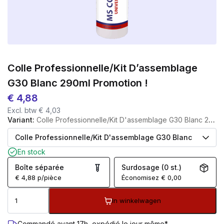
Colle Professionnelle/kit D’assemblage
G30 Blanc 290ml Promotion !
€
4,88
Excl. btw
€
4,03
Variant:
Colle Professionnelle/kit D'assemblage G30 Blanc 290ml Promotion !
En stock
Boîte séparée
Surdosage (0 st.)
€
4,88
p/pièce
Économisez
€
0,00
In winkelwagen
Commandé avant 17h, expédié le jour même*