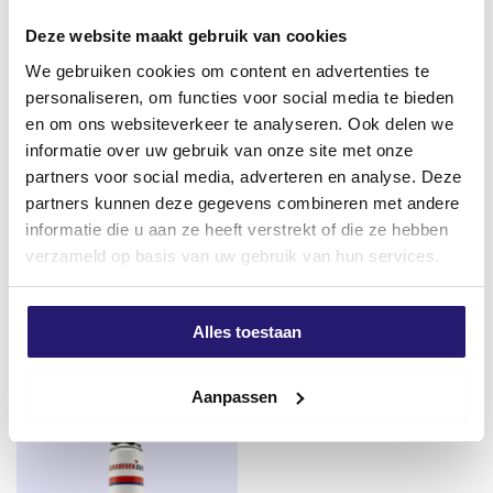
d’argent sur les miroirs et le verre laminé au PVB.
– Excellente absorption des vibrations mécaniques et
Deze website maakt gebruik van cookies
acoustiques.
We gebruiken cookies om content en advertenties te
personaliseren, om functies voor social media te bieden
en om ons websiteverkeer te analyseren. Ook delen we
Applications
informatie over uw gebruik van onze site met onze
partners voor social media, adverteren en analyse. Deze
– Mastic d’étanchéité largement applicable, à utiliser
partners kunnen deze gegevens combineren met andere
Pistolet à calfeutrer
Disque à découper Rhodius Ø
comme adhésif d’assemblage et de construction, pour
informatie die u aan ze heeft verstrekt of die ze hebben
économique 310ml
125 x 1,0mm pour l’acier et
la plupart des matériaux de construction et des
verzameld op basis van uw gebruik van hun services.
l’acier inoxydable
€
12,50
substrats.
€
0,72
– Mastic de vitrage pour : cadres de fenêtres, façades,
excl. BTW:
€
10,33
fenêtres, façades, vérandas et autres.
excl. BTW:
€
0,60
Alles toestaan
En stock
– Propriétés anti-moisissures adaptées aux zones
En stock
humides, sanitaires et réfrigérées.
Aanpassen
– A utiliser dans les lieux où les denrées alimentaires
sont stockées et/ou transformées.
– Scellant adhésif pour tuiles, briques, feuilles EPDM,
plinthes, lattes, bandes, plaques, moulures, panneaux