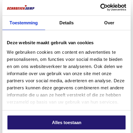
Règle pliante professionnelle en
Screwdump PH-2 25mm Titane
plastique – 1 mètre
€
1,99
€
6,25
excl. BTW:
€
1,64
Toestemming
Details
Over
excl. BTW:
€
5,17
En stock
En stock
Deze website maakt gebruik van cookies
We gebruiken cookies om content en advertenties te
personaliseren, om functies voor social media te bieden
en om ons websiteverkeer te analyseren. Ook delen we
informatie over uw gebruik van onze site met onze
partners voor social media, adverteren en analyse. Deze
partners kunnen deze gegevens combineren met andere
informatie die u aan ze heeft verstrekt of die ze hebben
verzameld op basis van uw gebruik van hun services.
Stanley Spare Break-off Knife
Stanley Surform Rabot pour
Alles toestaan
18mm – 10 Pieces – Trempé par
plaques de plâtre – 140 mm
induction – Extra fort et
Métal