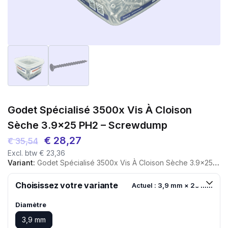
Godet Spécialisé 3500x Vis À Cloison
Sèche 3.9×25 PH2 – Screwdump
Le
Le
€
28,27
€
35,54
Excl. btw
€
23,36
prix
prix
Variant:
Godet Spécialisé 3500x Vis À Cloison Sèche 3.9x25 PH2 - Screwdump
initial
actuel
était :
est :
Choisissez votre variante
Actuel : 3,9 mm × 25 mm
€ 35,54.
€ 28,27.
Diamètre
3,9 mm