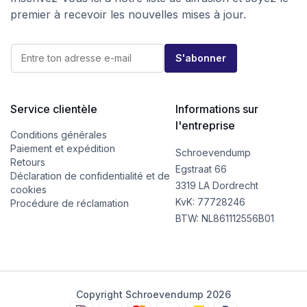
premier à recevoir les nouvelles mises à jour.
*
E
*
S'abonner
-
E
m
-
a
m
i
a
l
Service clientèle
Informations sur
i
*
l
l'entreprise
Conditions générales
Paiement et expédition
Schroevendump
Retours
Egstraat 66
Déclaration de confidentialité et de
3319 LA Dordrecht
cookies
KvK: 77728246
Procédure de réclamation
BTW: NL861112556B01
Copyright Schroevendump 2026