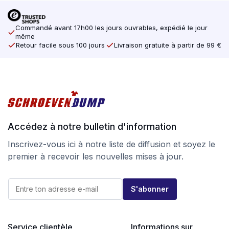
Commandé avant 17h00 les jours ouvrables, expédié le jour
même
Retour facile sous 100 jours
Livraison gratuite à partir de 99 €
Accédez à notre bulletin d'information
Inscrivez-vous ici à notre liste de diffusion et soyez le
premier à recevoir les nouvelles mises à jour.
E
E
-
S'abonner
-
m
m
a
a
i
i
l
l
Service clientèle
Informations sur
E