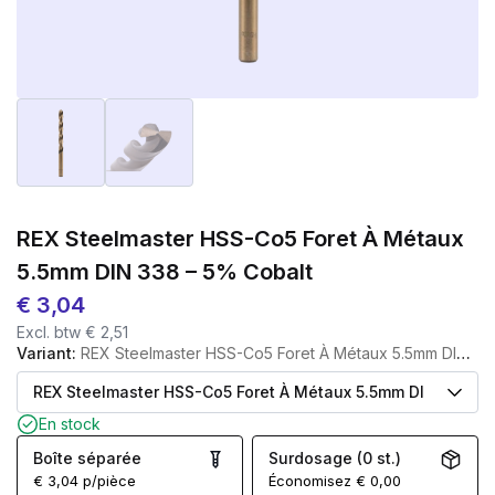
REX Steelmaster HSS-Co5 Foret À Métaux
5.5mm DIN 338 – 5% Cobalt
€
3,04
Excl. btw
€
2,51
Variant:
REX Steelmaster HSS-Co5 Foret À Métaux 5.5mm DIN 338 - 5% Cobalt
En stock
Boîte séparée
Surdosage (0 st.)
€
3,04
p/pièce
Économisez
€
0,00