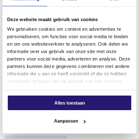
En stock
Titane et alliages
Deze website maakt gebruik van cookies
Fonte
We gebruiken cookies om content en advertenties te
personaliseren, om functies voor social media te bieden
Alliages métalliques à haute résistance
en om ons websiteverkeer te analyseren. Ook delen we
informatie over uw gebruik van onze site met onze
partners voor social media, adverteren en analyse. Deze
partners kunnen deze gegevens combineren met andere
informatie die u aan ze heeft verstrekt of die ze hebben
verzameld op basis van uw gebruik van hun services.
Vis de vidange TX-20 25mm
Isolation/mousse de
titane
polyuréthane 750ml S92
Le
Le
€
1,99
€
4,99
€
5,29
Alles toestaan
prix
prix
excl. BTW:
€
1,64
excl. BTW:
€
4,12
initial
actuel
Rupture de stock
En stock
Aanpassen
était :
est :
€ 5,29.
€ 4,99.