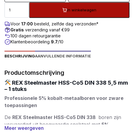
In winkelwagen
Voor
17:00
besteld, zelfde dag verzonden*
Gratis
verzending vanaf €99
100 dagen retourgarantie
Klantenbeoordeling
9.7
/10
BESCHRIJVING
AANVULLENDE INFORMATIE
Productomschrijving
REX Steelmaster HSS-Co5 DIN 338 5,5 mm
– 1 stuks
Professionele 5% kobalt-metaalboren voor zware
toepassingen
De
REX Steelmaster HSS-Co5 DIN 338
boren zijn
vervaardigd uit hoogwaardig snelstaal met
5%
Meer weergeven
kobalttoevoeging
. Dit zorgt voor een uitstekende