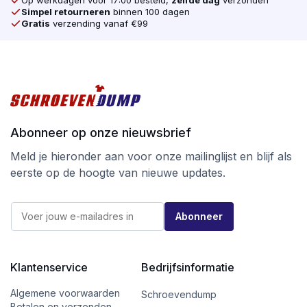
Op werkdagen voor 17:00 besteld,
zelfde dag
verzonden
Simpel retourneren
binnen 100 dagen
Gratis
verzending vanaf €99
Abonneer op onze nieuwsbrief
Meld je hieronder aan voor onze mailinglijst en blijf als
eerste op de hoogte van nieuwe updates.
E
E
-
Abonneer
-
m
m
a
a
i
i
l
l
Klantenservice
Bedrijfsinformatie
*
*
*
Algemene voorwaarden
Schroevendump
Betalen en verzenden