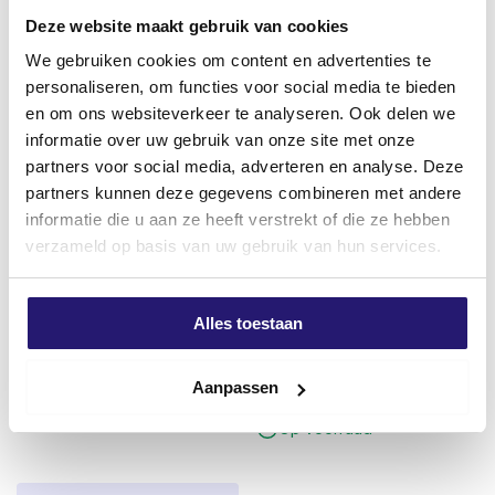
Gehard staal en verenstaal
Deze website maakt gebruik van cookies
We gebruiken cookies om content en advertenties te
Titaan en legeringen
personaliseren, om functies voor social media te bieden
Gietijzer
en om ons websiteverkeer te analyseren. Ook delen we
informatie over uw gebruik van onze site met onze
Metaallegeringen met hoge treksterkte
partners voor social media, adverteren en analyse. Deze
partners kunnen deze gegevens combineren met andere
informatie die u aan ze heeft verstrekt of die ze hebben
verzameld op basis van uw gebruik van hun services.
Schroevendump TX-20 25mm
Schroevendump
titanium
vlonderschroeven RVS 410 4,0
Alles toestaan
x 40 200stuks TX-15
€
1,99
€
6,87
excl. BTW:
€
1,64
Aanpassen
excl. BTW:
€
5,68
Op voorraad
Op voorraad