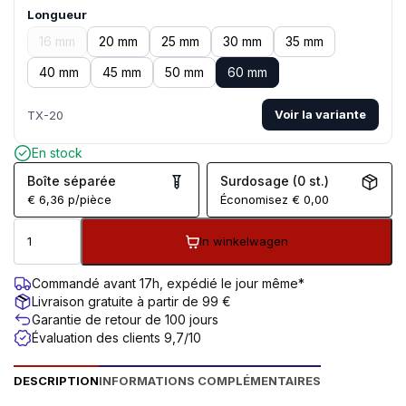
Longueur
16 mm
20 mm
25 mm
30 mm
35 mm
40 mm
45 mm
50 mm
60 mm
Voir la variante
TX-20
En stock
Boîte séparée
Surdosage (0 st.)
€
6,36
p/pièce
Économisez
€
0,00
In winkelwagen
Commandé avant 17h, expédié le jour même*
Livraison gratuite à partir de 99 €
Garantie de retour de 100 jours
Évaluation des clients 9,7/10
DESCRIPTION
INFORMATIONS COMPLÉMENTAIRES