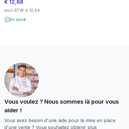
€
12,88
familière est restée la même, mais n’a plus de fenêtre
transparente, évitant ainsi l’utilisation de plastique dans
excl. BTW:
€
10,64
le tri des déchets.
En stock
Opte pour la qualité au meilleur prix chez
schroevendump.nl
et jette un œil à notre
page
Instagram.
Vous voulez ? Nous sommes là pour vous
aider !
Vous avez besoin d'une aide pour la mise en place
d'une vente ? Vous souhaitez obtenir plus