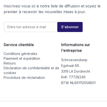
Inscrivez-vous ici à notre liste de diffusion et soyez le
premier à recevoir les nouvelles mises à jour.
*
E
E
S'abonner
-
-
m
m
a
a
i
i
l
Service clientèle
Informations sur
l
*
*
l'entreprise
Conditions générales
Paiement et expédition
Schroevendump
Retours
Egstraat 66
Déclaration de confidentialité et de
3319 LA Dordrecht
cookies
KvK: 77728246
Procédure de réclamation
BTW: NL861112556B01