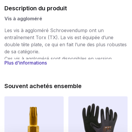
Description du produit
Vis à aggloméré
Les vis à aggloméré Schroevendump ont un
entraînement Torx (TX). La vis est équipée d’une
double tête plate, ce qui en fait l’une des plus robustes
de sa catégorie.
Ces vis à aggloméré sont disponibles en version
Plus d'informations
galvanisée.
Les vis pour panneaux d’aggloméré sont utilisées dans
un très large éventail d’applications et garantissent un
Souvent achetés ensemble
traitement sans problème. Les vis sont rigoureusement
contrôlées après la production, de sorte que vous
avez la garantie de ne travailler qu’avec des vis de
haute qualité, sans bavures et très résistantes. Les vis
portent donc le marquage CE, par lequel le fabricant
indique que le produit est conforme aux exigences en