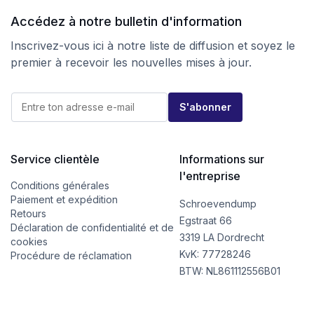
Accédez à notre bulletin d'information
Inscrivez-vous ici à notre liste de diffusion et soyez le
premier à recevoir les nouvelles mises à jour.
*
E
E
S'abonner
-
-
m
m
a
a
i
i
l
Service clientèle
Informations sur
l
*
E
l'entreprise
-
Conditions générales
m
Paiement et expédition
Schroevendump
a
Retours
i
Egstraat 66
Déclaration de confidentialité et de
l
3319 LA Dordrecht
cookies
KvK: 77728246
Procédure de réclamation
BTW: NL861112556B01