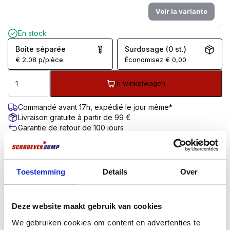
Voir la variante
En stock
Boîte séparée
Surdosage (0 st.)
€
2,08
p/pièce
Économisez
€
0,00
In winkelwagen
Commandé avant 17h, expédié le jour même*
Livraison gratuite à partir de 99 €
Garantie de retour de 100 jours
Évaluation des clients 9,7/10
DESCRIPTION
INFORMATIONS COMPLÉMENTAIRES
AVIS (0)
Toestemming
Details
Over
Description du produit
Deze website maakt gebruik van cookies
La version à tête cylindrique ou sphérique convient
parfaitement à l’installation. La face inférieure plate de
We gebruiken cookies om content en advertenties te