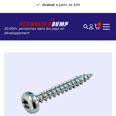
Gratuit
à partir de €99
0
30.000+ personnes dans les pays en
développement
Accueil
Vis
Screwdump Vis À Tête Ronde 3.0 X 16 TX-10 200pcs