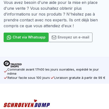
Vous avez besoin d'une aide pour la mise en place
d'une vente ? Vous souhaitez obtenir plus
La taille souhaitée ne figure pas dans la liste ?
d'informations sur nos produits ? N'hésitez pas à
Demandez toujours à notre personnel de vente
prendre contact avec nos experts. Ils ont déjà bien
quelles sont les possibilités.
compris ce que vous attendiez d'eux !
Chat via Whatsapp
Envoyez un e-mail
Commandé avant 17h00 les jours ouvrables, expédié le jour
même
Retour facile sous 100 jours
Livraison gratuite à partir de 99 €