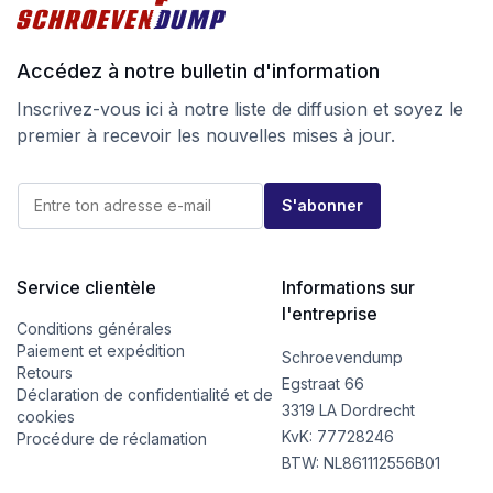
Accédez à notre bulletin d'information
Inscrivez-vous ici à notre liste de diffusion et soyez le
premier à recevoir les nouvelles mises à jour.
*
E
E
S'abonner
-
-
m
m
a
a
i
i
l
Service clientèle
Informations sur
l
*
E
l'entreprise
-
Conditions générales
m
Paiement et expédition
Schroevendump
a
Retours
i
Egstraat 66
Déclaration de confidentialité et de
l
3319 LA Dordrecht
cookies
KvK: 77728246
Procédure de réclamation
BTW: NL861112556B01