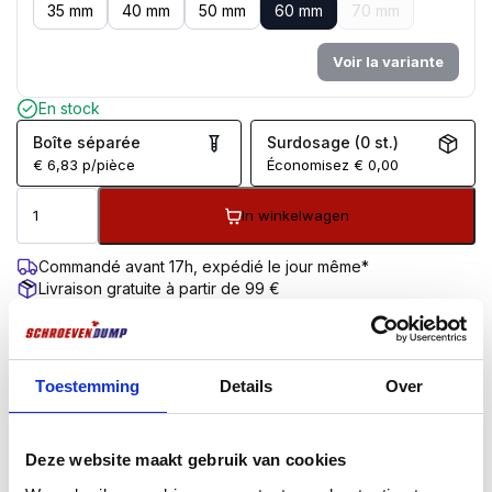
35 mm
40 mm
50 mm
60 mm
70 mm
Voir la variante
En stock
Boîte séparée
Surdosage (0 st.)
€
6,83
p/pièce
Économisez
€
0,00
In winkelwagen
Commandé avant 17h, expédié le jour même*
Livraison gratuite à partir de 99 €
Garantie de retour de 100 jours
Évaluation des clients 9,7/10
DESCRIPTION
INFORMATIONS COMPLÉMENTAIRES
AVIS (0)
Toestemming
Details
Over
Description du produit
Deze website maakt gebruik van cookies
La version à tête cylindrique ou sphérique convient