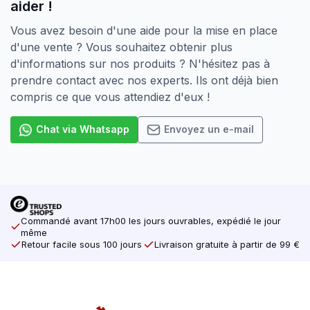
aider !
Pour l’utilisation dans la pierre et le béton, les chevilles
i.c.w..
Vous avez besoin d'une aide pour la mise en place
d'une vente ? Vous souhaitez obtenir plus
La taille souhaitée ne figure pas dans la liste ?
d'informations sur nos produits ? N'hésitez pas à
Demandez toujours à notre personnel de vente
prendre contact avec nos experts. Ils ont déjà bien
quelles sont les possibilités.
compris ce que vous attendiez d'eux !
Chat via Whatsapp
Envoyez un e-mail
Commandé avant 17h00 les jours ouvrables, expédié le jour
même
Retour facile sous 100 jours
Livraison gratuite à partir de 99 €