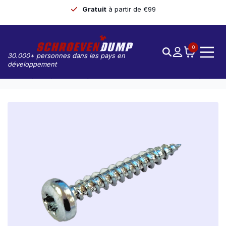
Gratuit
à partir de €99
0
30.000+ personnes dans les pays en
développement
Accueil
Vis
Screwdump Vis À Tête Ronde 4.5 X 60 TX-20 200pcs