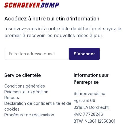
Accédez à notre bulletin d'information
Inscrivez-vous ici à notre liste de diffusion et soyez le
premier à recevoir les nouvelles mises à jour.
E
E
-
S'abonner
-
m
m
a
a
i
i
l
l
Service clientèle
Informations sur
E
*
-
l'entreprise
m
Conditions générales
a
Paiement et expédition
Schroevendump
i
Retours
l
Egstraat 66
Déclaration de confidentialité et de
E
3319 LA Dordrecht
cookies
-
KvK: 77728246
m
Procédure de réclamation
a
BTW: NL861112556B01
i
l