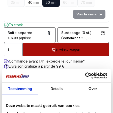
35 mm
40 mm
50 mm
60 mm
70 mm
Voir la variante
En stock
Boîte séparée
Surdosage (0 st.)
€
6,09
p/pièce
Économisez
€
0,00
In winkelwagen
Commandé avant 17h, expédié le jour même*
Livraison gratuite à partir de 99 €
Garantie de retour de 100 jours
Évaluation des clients 9,7/10
DESCRIPTION
INFORMATIONS COMPLÉMENTAIRES
Toestemming
Details
Over
Description du produit
Deze website maakt gebruik van cookies
La version à tête cylindrique ou sphérique convient