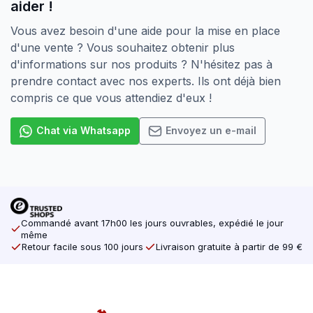
aider !
Pour l’utilisation dans la pierre et le béton, les chevilles
i.c.w..
Vous avez besoin d'une aide pour la mise en place
d'une vente ? Vous souhaitez obtenir plus
La taille souhaitée ne figure pas dans la liste ?
d'informations sur nos produits ? N'hésitez pas à
Demandez toujours à notre personnel de vente
prendre contact avec nos experts. Ils ont déjà bien
quelles sont les possibilités.
compris ce que vous attendiez d'eux !
Chat via Whatsapp
Envoyez un e-mail
Commandé avant 17h00 les jours ouvrables, expédié le jour
même
Retour facile sous 100 jours
Livraison gratuite à partir de 99 €