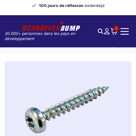
100 jours de réflexion
bedenktijd
0
30.000+ personnes dans les pays en
développement
Accueil
Vis
Screwdump Vis À Tête Ronde 6.0 X 50 TX-30 100pcs