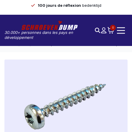
100 jours de réflexion
bedenktijd
0
30.000+ personnes dans les pays en
développement
Accueil
Vis
Screwdump Vis À Tête Ronde 6.0 X 60 TX-30 100pcs