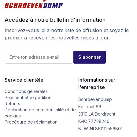
Accédez à notre bulletin d'information
Inscrivez-vous ici à notre liste de diffusion et soyez le
premier à recevoir les nouvelles mises à jour.
E
E
-
S'abonner
-
m
m
a
a
i
i
l
l
Service clientèle
Informations sur
E
*
-
l'entreprise
m
Conditions générales
a
Paiement et expédition
Schroevendump
i
Retours
l
Egstraat 66
Déclaration de confidentialité et de
E
3319 LA Dordrecht
cookies
-
KvK: 77728246
m
Procédure de réclamation
a
BTW: NL861112556B01
i
l