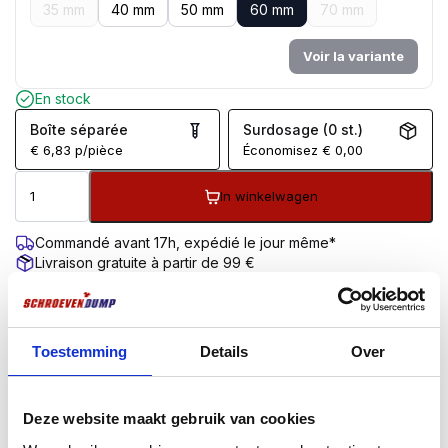
35 mm
40 mm
50 mm
60 mm
70 mm
Voir la variante
En stock
Boîte séparée
Surdosage (0 st.)
€
6,83
p/pièce
Économisez
€
0,00
In winkelwagen
Commandé avant 17h, expédié le jour même*
Livraison gratuite à partir de 99 €
Garantie de retour de 100 jours
Évaluation des clients 9,7/10
DESCRIPTION
INFORMATIONS COMPLÉMENTAIRES
Toestemming
Details
Over
Description du produit
Deze website maakt gebruik van cookies
La version à tête cylindrique ou sphérique convient