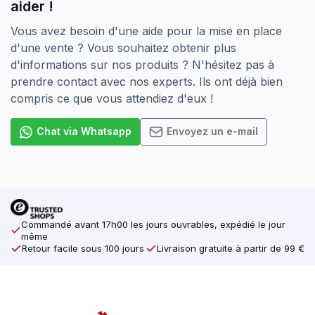
aider !
Pour l’utilisation dans la pierre et le béton, les chevilles
i.c.w..
Vous avez besoin d'une aide pour la mise en place
d'une vente ? Vous souhaitez obtenir plus
La taille souhaitée ne figure pas dans la liste ?
d'informations sur nos produits ? N'hésitez pas à
Demandez toujours à notre personnel de vente
prendre contact avec nos experts. Ils ont déjà bien
quelles sont les possibilités.
compris ce que vous attendiez d'eux !
Chat via Whatsapp
Envoyez un e-mail
Commandé avant 17h00 les jours ouvrables, expédié le jour
même
Retour facile sous 100 jours
Livraison gratuite à partir de 99 €