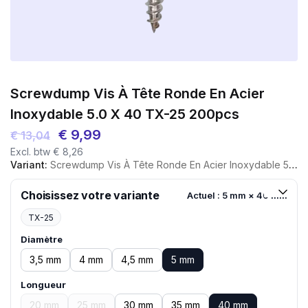
Screwdump Vis À Tête Ronde En Acier
Inoxydable 5.0 X 40 TX-25 200pcs
Le
Le
€
9,99
€
13,04
Excl. btw
€
8,26
prix
prix
Variant:
Screwdump Vis À Tête Ronde En Acier Inoxydable 5.0 X 40 TX-25 200pcs
initial
actuel
était :
est :
Choisissez votre variante
Actuel : 5 mm × 40 mm
€ 13,04.
€ 9,99.
TX-25
Diamètre
3,5 mm
4 mm
4,5 mm
5 mm
Longueur
20 mm
25 mm
30 mm
35 mm
40 mm