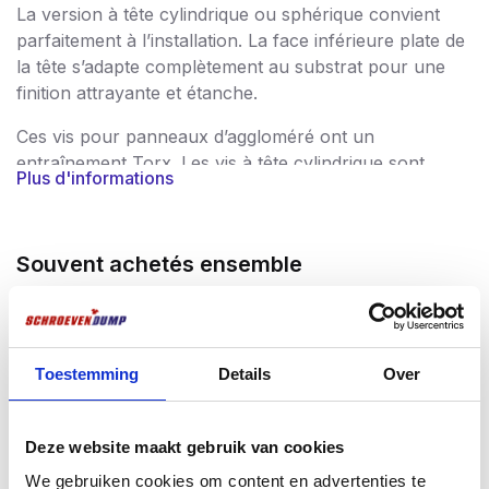
La version à tête cylindrique ou sphérique convient
parfaitement à l’installation. La face inférieure plate de
la tête s’adapte complètement au substrat pour une
finition attrayante et étanche.
Ces vis pour panneaux d’aggloméré ont un
entraînement Torx. Les vis à tête cylindrique sont
Plus d'informations
lubrifiées pour faciliter le vissage. Les vis pour
panneaux d’aggloméré à tête cylindrique/à tête
sphérique sont disponibles en version galvanisée ou
Souvent achetés ensemble
en acier inoxydable et peuvent être utilisées à
l’intérieur comme à l’extérieur. Pour une protection
durable contre la corrosion, choisissez les vis à
panneaux d’aggloméré en acier inoxydable.
Toestemming
Details
Over
Application
Pour l’intérieur et l’extérieur.
Utilisation pour le métal sur le bois, les selles de câble,
Deze website maakt gebruik van cookies
le bois de construction, les panneaux d’aggloméré, le
We gebruiken cookies om content en advertenties te