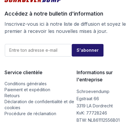
Accédez à notre bulletin d'information
Inscrivez-vous ici à notre liste de diffusion et soyez le
premier à recevoir les nouvelles mises à jour.
E
E
-
S'abonner
-
m
m
a
a
i
i
l
l
Service clientèle
Informations sur
E
*
-
l'entreprise
m
Conditions générales
a
Paiement et expédition
Schroevendump
i
Retours
l
Egstraat 66
Déclaration de confidentialité et de
E
3319 LA Dordrecht
cookies
-
KvK: 77728246
m
Procédure de réclamation
a
BTW: NL861112556B01
i
l