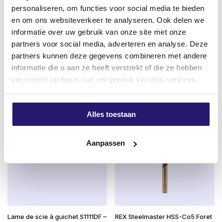
contreplaqué, le MDF, le bois dur (à l’intérieur).
personaliseren, om functies voor social media te bieden
Pour l’utilisation dans la pierre et le béton, les chevilles
en om ons websiteverkeer te analyseren. Ook delen we
i.c.w..
Règle pliante professionnelle en
Alu Tape 50mm x 50m – Pour
informatie over uw gebruik van onze site met onze
plastique – 1 mètre
l’isolation et les conduits d’air
partners voor social media, adverteren en analyse. Deze
La taille souhaitée ne figure pas dans la liste ?
Le
Le
€
6,25
€
4,45
€
5,75
partners kunnen deze gegevens combineren met andere
Demandez toujours à notre personnel de vente
prix
prix
excl. BTW:
€
5,17
excl. BTW:
€
3,68
informatie die u aan ze heeft verstrekt of die ze hebben
quelles sont les possibilités.
initial
actuel
verzameld op basis van uw gebruik van hun services.
En stock
En stock
était :
est :
€ 5,75.
€ 4,45.
Alles toestaan
Aanpassen
Lame de scie à guichet S1111DF –
REX Steelmaster HSS-Co5 Foret