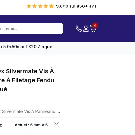
9.6
/10 sur
850+
avis
0
du 5.0x50mm TX20 Zingué
x Silvermate Vis À
é À Filetage Fendu
gué
eaux D'aggloméré À Filetage Fendu 5.0x50mm TX20 Zingué
e
Actuel : 5 mm × 50 mm
.