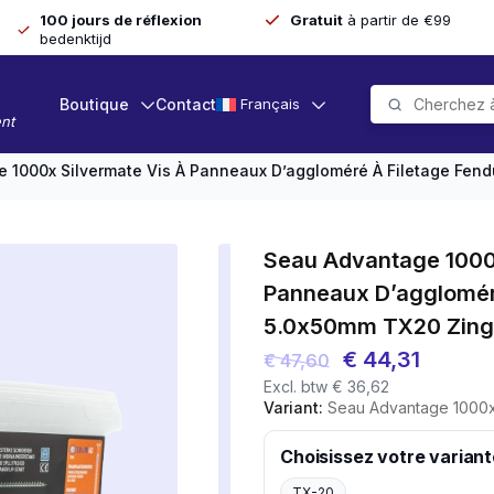
100 jours de réflexion
Gratuit
à partir de €99
bedenktijd
Boutique
Contact
Français
nt
 1000x Silvermate Vis À Panneaux D’aggloméré À Filetage Fen
Seau Advantage 1000
Panneaux D’agglomér
5.0x50mm TX20 Zin
Le
Le
€
44,31
€
47,60
Excl. btw
€
36,62
prix
prix
Variant:
Seau Advantage 1000x Silvermate Vis À Pann
initial
actuel
était :
est :
Choisissez votre variant
€ 47,60.
€ 44,31
TX-20