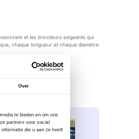
sionnels et les bricoleurs exigeants qui
 unique, chaque longueur et chaque diamètre
 élevée ; les vis plus longues (60-200 mm)
 de gagner du temps, surtout avec les
Over
me dans les bois durs. La pression de
 media te bieden en om ons
t se cassent nettement moins vite, même
ze partners voor social
nformatie die u aan ze heeft