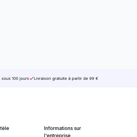
 pour le montage de murs, de plafonds
e sous 100 jours
Livraison gratuite à partir de 99 €
male dans une seule pièce de bois.
SilverMate Next Generation en ligne sur
ntèle
Informations sur
l'entreprise