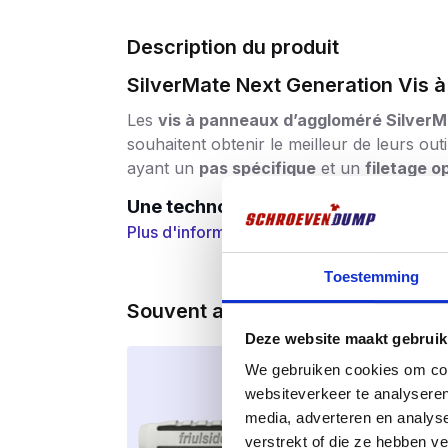
Description du produit
SilverMate Next Generation Vis 
Les
vis à panneaux d’aggloméré Silver
souhaitent obtenir le meilleur de leurs ou
ayant un
pas spécifique
et un
filetage o
Une technologie avancée pour des
Plus d'informations
Pas optimal par longueur :
les vis c
ont un pas de plus en plus grand, ce
Toestemming
tournevis de plus en plus puissants d
Souvent achetés ensemble
Démarrage instantané sans force :
Deze website maakt gebruik
démarrage est moindre par rapport à 
We gebruiken cookies om cont
Extrêmement résistants aux charge
websiteverkeer te analyseren
en cas d’utilisation intensive avec d
media, adverteren en analys
verstrekt of die ze hebben v