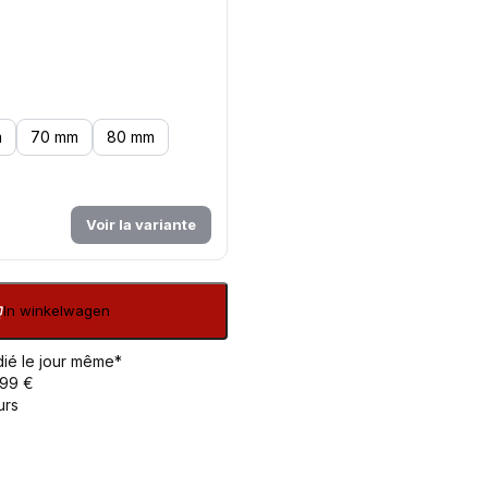
m
70 mm
80 mm
Voir la variante
In winkelwagen
ié le jour même*
 99 €
urs