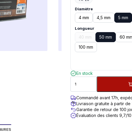
Diamètre
4 mm
4,5 mm
5 mm
Longueur
40 mm
50 mm
60 m
100 mm
En stock
Commandé avant 17h, expéd
Livraison gratuite à partir de
Garantie de retour de 100 jo
Évaluation des clients 9,7/10
AIRES