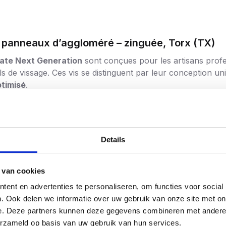
à panneaux d’aggloméré – zinguée, Torx (TX)
Mate Next Generation
sont conçues pour les artisans profes
tils de vissage. Ces vis se distinguent par leur conception
ptimisé
.
 performances maximales
ourtes ont un pas plus petit pour une valeur d’arrachement
 qui leur permet de se visser plus rapidement. Cela permet
Details
’aujourd’hui.
dès la première rotation, la vis s’accroche sans effort, mê
 van cookies
de nombreuses vis à tête fraisée de type 17.
ent en advertenties te personaliseren, om functies voor social
s élevées : les
diamètres 4.0, 4.5 et 5.0 sont renforcés e
. Ook delen we informatie over uw gebruik van onze site met on
es tournevis modernes et puissants.
e. Deze partners kunnen deze gegevens combineren met andere i
erzameld op basis van uw gebruik van hun services.