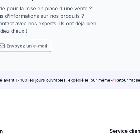
sences de bois tendre
de pour la mise en place d'une vente ?
ntreplaqué et la sous-couche
s d'informations sur nos produits ?
ntact avec nos experts. Ils ont déjà bien
s
diez d'eux !
ons intérieures porteuses
Envoyez un e-mail
tez assembler fermement deux pièces de bois, par exemple
avant 17h00 les jours ouvrables, expédié le jour même
Retour facil
 pour une répartition uniforme de la force et une prise maxi
et commandez facilement les vis à panneaux d’aggloméré 
r des offres actuelles, des conseils et de l’inspiration.
Service clie
on