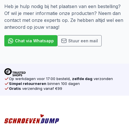
Deeldraad en Voldraad
Heb je hulp nodig bij het plaatsen van een bestelling?
Of wil je meer informatie onze producten? Neem dan
Deeldraad:
ideaal wanneer je twee houten delen
contact met onze experts op. Ze hebben altijd wel een
stevig tegen elkaar wilt trekken, bijvoorbeeld bij
antwoord op jouw vraag!
het monteren van wanden, plafonds of houten
planken.
Chat via Whatsapp
Stuur een mail
Voldraad:
schroefdraad tot aan de kop, voor een
gelijkmatige verdeling van de kracht en maximale
grip in één stuk hout.
Ga voor kwaliteit tegen de beste prijs en bestel
Op werkdagen voor 17:00 besteld,
zelfde dag
verzonden
SilverMate Next Generation spaanplaatschroeven
Simpel retourneren
binnen 100 dagen
eenvoudig online bij
schroevendump.nl
.
Gratis
verzending vanaf €99
Volg ons ook op
Instagram
voor actuele
aanbiedingen, tips en inspiratie.