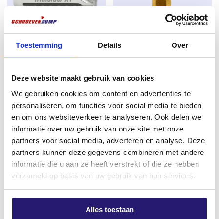
uittrekwaarde; langere maten (60–200 mm)
krijgen een steeds grotere spoed waardoor ze
sneller indraaien. Dit bespaart tijd, zeker met de
steeds krachtigere schroefmachines van
Toestemming
Details
Over
vandaag.
FM X1 universeel plug 6×30 100
Schroevendump TX-20 25mm
stuks
titanium
Directe start zonder kracht:
al vanaf de eerste
Deze website maakt gebruik van cookies
omwenteling pakt de schroef moeiteloos, zelfs in
€
3,41
€
1,99
harde houtsoorten. In vergelijking met veel type-
We gebruiken cookies om content en advertenties te
excl. BTW:
€
2,82
excl. BTW:
€
1,64
17 freespunt-schroeven is minder aanzetdruk
personaliseren, om functies voor social media te bieden
Op voorraad
Niet op voorraad
nodig.
en om ons websiteverkeer te analyseren. Ook delen we
informatie over uw gebruik van onze site met onze
Extreem sterk bij hoge belasting:
de diameters
partners voor social media, adverteren en analyse. Deze
4.0, 4.5 en 5.0 zijn extra versterkt en breken
partners kunnen deze gegevens combineren met andere
merkbaar minder snel, ook bij intensief gebruik
informatie die u aan ze heeft verstrekt of die ze hebben
met moderne, krachtige schroeftollen.
verzameld op basis van uw gebruik van hun services.
Licht indraaien:
dankzij de speciale draad en
punt is de indraaiweerstand 25–30 % lager dan bij
Alles toestaan
de meeste concurrerende merken. Vooral bij de