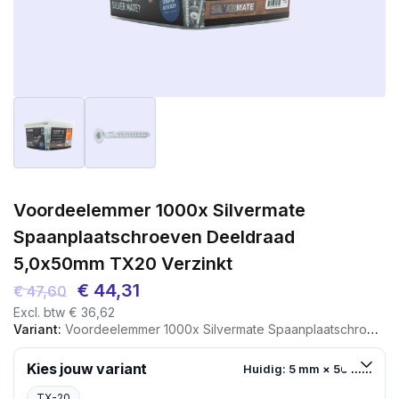
Voordeelemmer 1000x Silvermate
Spaanplaatschroeven Deeldraad
5,0x50mm TX20 Verzinkt
Oorspronkelijke
Huidige
€
44,31
€
47,60
Excl. btw
€
36,62
prijs
prijs
Variant:
Voordeelemmer 1000x Silvermate Spaanplaatschroeven Deeldraad 5,0x50mm TX20 Verzinkt
was:
is:
€ 47,60.
€ 44,31.
Kies jouw variant
Huidig: 5 mm × 50 mm
TX-20