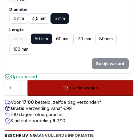
Diameter
4 mm
4,5 mm
5 mm
Lengte
40 mm
50 mm
60 mm
70 mm
80 mm
100 mm
Bekijk variant
Op voorraad
In winkelwagen
Voor
17:00
besteld, zelfde dag verzonden*
Gratis
verzending vanaf €99
100 dagen retourgarantie
Klantenbeoordeling
9.7
/10
BESCHRIJVING
AANVULLENDE INFORMATIE