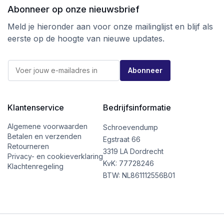
Abonneer op onze nieuwsbrief
Meld je hieronder aan voor onze mailinglijst en blijf als
eerste op de hoogte van nieuwe updates.
E
E
-
Abonneer
-
m
m
a
a
i
i
l
l
Klantenservice
Bedrijfsinformatie
*
*
E
-
Algemene voorwaarden
Schroevendump
m
Betalen en verzenden
Egstraat 66
a
Retourneren
i
3319 LA Dordrecht
Privacy- en cookieverklaring
l
KvK: 77728246
Klachtenregeling
BTW: NL861112556B01