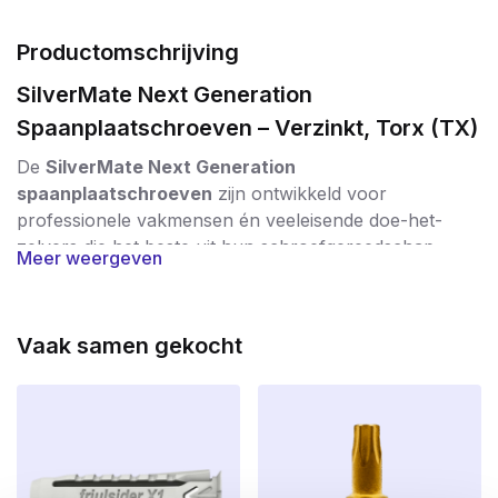
Productomschrijving
SilverMate Next Generation
Spaanplaatschroeven – Verzinkt, Torx (TX)
De
SilverMate Next Generation
spaanplaatschroeven
zijn ontwikkeld voor
professionele vakmensen én veeleisende doe-het-
zelvers die het beste uit hun schroefgereedschap
Meer weergeven
willen halen. Deze schroeven onderscheiden zich door
hun unieke ontwerp, waarbij elke lengte en diameter
een
specifieke spoed
en
geoptimaliseerde
Vaak samen gekocht
schroefdraad
heeft.
Geavanceerde techniek voor maximale
prestaties
Optimale spoed per lengte:
korte schroeven
hebben een kleinere spoed voor een hoge