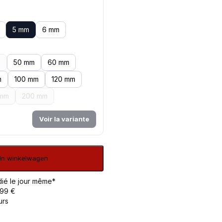
5 mm
6 mm
m
50 mm
60 mm
m
100 mm
120 mm
 mm
200 mm
Voir la variante
In winkelwagen
ié le jour même*
 99 €
urs