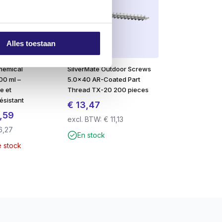
e seule main.
Alles toestaan
hemical
SilverMate Outdoor Screws
00 ml –
5.0×40 AR-Coated Part
e et
Thread TX-20 200 pieces
ésistant
€
13,47
Le
,59
excl. BTW:
€
11,13
prix
6,27
En stock
al
actuel
e stock
t :
est :
99.
€ 7,59.