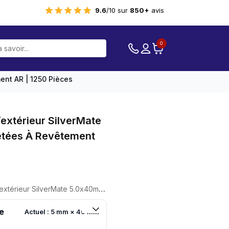
9.6
/10 sur
850+
avis
0
ent AR | 1250 Pièces
extérieur SilverMate
etées À Revêtement
5.0x40mm TX20 | Filetées À Revêtement AR | 1250 Pièces
e
Actuel : 5 mm × 40 mm
.