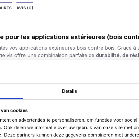
AIRES
AVIS (0)
e pour les applications extérieures (bois cont
utes vos applications extérieures bois contre bois. Grâce à
cette vis offre une combinaison parfaite de
durabilité, de rés
empéries
evêtement antirouille argenté qui répond à la
classe de co
 les applications extérieures à long terme telles que les clô
nt est également
auto-cicatrisant en cas de dommages mi
Details
 l’acier inoxydable
 van cookies
er inoxydable, les vis SilverMate Outdoor sont jusqu
‘à deu
ent en advertenties te personaliseren, om functies voor social
e dans le bois dur ou sous des charges élevées. Ils offren
. Ook delen we informatie over uw gebruik van onze site met on
e. Deze partners kunnen deze gegevens combineren met andere i