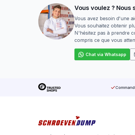
Revêtement auto-cicatrisant
en ca
Vous voulez ? Nous 
Convient pour les bois tendres et 
Vous avez besoin d'une ai
Vous souhaitez obtenir plu
Résistant aux intempéries
N'hésitez pas à prendre co
SilverMate Outdoor – conçu pour l’extér
compris ce que vous atten
Chat via Whatsapp
Commandé 