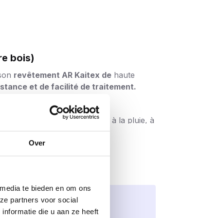
re bois)
 son
revêtement AR Kaitex de
haute
istance et de facilité de traitement.
rrosion C4
. La vis résiste ainsi à la pluie, à
tures, les revêtements muraux, les pergolas,
neurs
, ce qui garantit une durée de vie
Over
x fois plus résistantes
, ce qui
minimise
 media te bieden en om ons
t donc une sécurité tant pour le
ze partners voor social
nformatie die u aan ze heeft