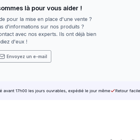
s d’endommagement
sommes là pour vous aider !
durs
de pour la mise en place d'une vente ?
s d'informations sur nos produits ?
ntact avec nos experts. Ils ont déjà bien
ieur. Fabriqué pour durer.
diez d'eux !
Envoyez un e-mail
avant 17h00 les jours ouvrables, expédié le jour même
Retour facil