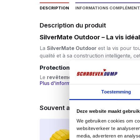
DESCRIPTION
INFORMATIONS COMPLÉMENT
Description du produit
SilverMate Outdoor – La vis idéal
La
SilverMate Outdoor
est la vis pour to
qualité et à sa construction intelligente, 
Protection contre le vent et les int
Le
revêtement
spécial
AR Kaitex
est un r
Plus d'informations
l’humidité et au gel, ce qui est idéal pour
les terrasses et les auvents. Le revêteme
Toestemming
plus longue.
Souvent achetés ensemble
Jusqu’à deux fois plus résistant que
Deze website maakt gebruik
Contrairement à de nombreuses vis en aci
We gebruiken cookies om cont
le
risque de
rupture lors du vissage
– mêm
websiteverkeer te analyseren
professionnel que pour le bricoleur.
media, adverteren en analys