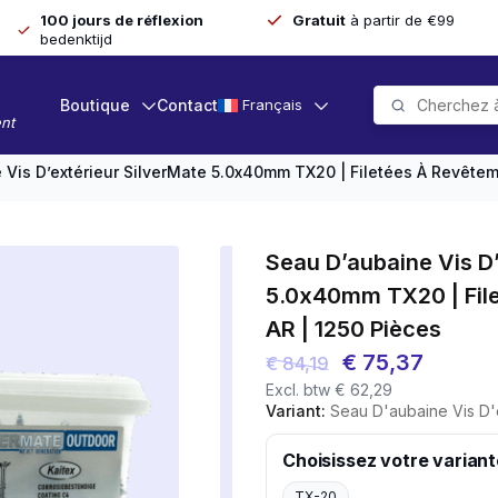
100 jours de réflexion
Gratuit
à partir de €99
bedenktijd
Boutique
Contact
Français
nt
 Vis D’extérieur SilverMate 5.0x40mm TX20 | Filetées À Revêtem
Seau D’aubaine Vis D’
5.0x40mm TX20 | Fil
AR | 1250 Pièces
Le
Le
€
75,37
€
84,19
Excl. btw
€
62,29
prix
prix
Variant:
Seau D'aubaine Vis D'extérieur SilverMate 
initial
actuel
était :
est :
Choisissez votre variant
€ 84,19.
€ 75,37
TX-20