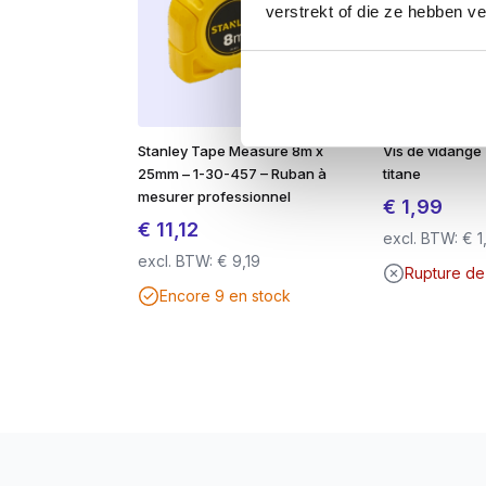
verstrekt of die ze hebben v
Une utilisation parfaite
Magnétique
: reste fermement fixé à 
Entraînement TX (Torx
) : pour une
TX-20 de Ø 3,5 à Ø 5,0 mm
: pour un
Stanley Tape Measure 8m x
Vis de vidang
25mm – 1-30-457 – Ruban à
titane
Vissage en douceur
grâce à un faible
mesurer professionnel
€
1,99
€
11,12
excl. BTW:
€
1
Les avantages en un coup d’œil :
excl. BTW:
€
9,19
Rupture de
Idéal pour les applications extérieu
Encore 9 en stock
AR Kaitex Coating (C4)
: protection 
Jusqu’à 2 fois plus résistant que l’
Magnétique
: idéal pour une manipu
Entraînement TX avec prise ferme 