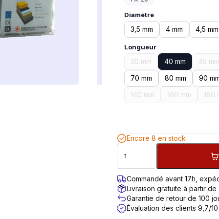
Diamètre
3,5 mm
4 mm
4,5 mm
Longueur
30 mm
40 mm
45 m
70 mm
80 mm
90 m
140 mm
160 mm
180
Encore 8 en stock
Commandé avant 17h, expéd
Livraison gratuite à partir de
Garantie de retour de 100 jo
Évaluation des clients 9,7/10