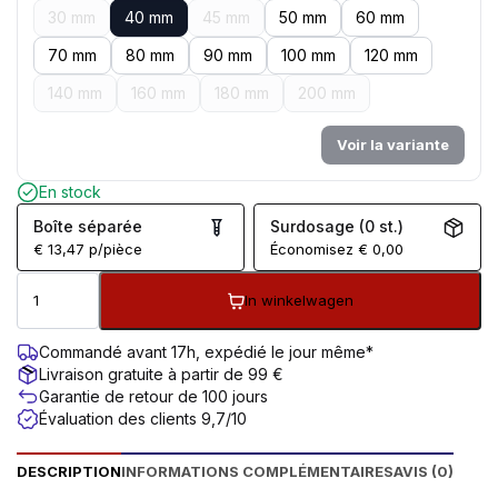
30 mm
40 mm
45 mm
50 mm
60 mm
70 mm
80 mm
90 mm
100 mm
120 mm
140 mm
160 mm
180 mm
200 mm
Voir la variante
En stock
Boîte séparée
Surdosage (0 st.)
€
13,47
p/pièce
Économisez
€
0,00
In winkelwagen
Commandé avant 17h, expédié le jour même*
Livraison gratuite à partir de 99 €
Garantie de retour de 100 jours
Évaluation des clients 9,7/10
DESCRIPTION
INFORMATIONS COMPLÉMENTAIRES
AVIS (0)