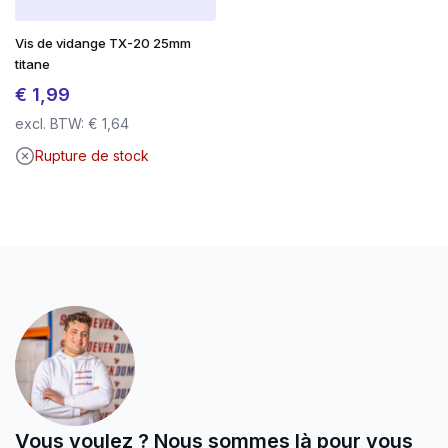
avec le porte-embout
Vis de vidange TX-20 25mm
Entraînement TX avec prise ferme (TX-20
titane
jusqu’à Ø 5,0 mm)
€
1,99
Revêtement auto-cicatrisant
en cas
excl. BTW:
€
1,64
d’endommagement
Rupture de stock
Convient pour les bois tendres et durs
Résistant aux intempéries
SilverMate Outdoor – conçu pour l’extérieur.
Fabriqué pour durer.
Vous voulez ? Nous sommes là pour vous