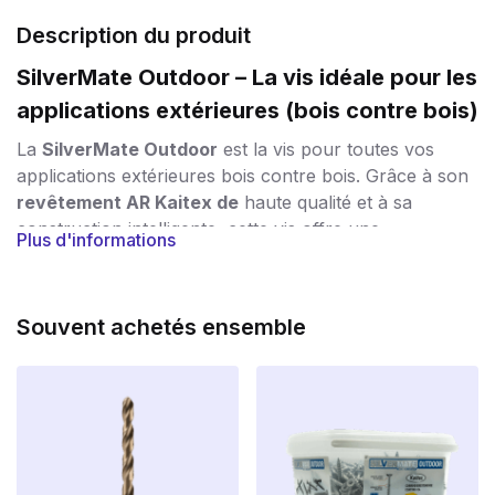
Description du produit
SilverMate Outdoor – La vis idéale pour les
applications extérieures (bois contre bois)
La
SilverMate Outdoor
est la vis pour toutes vos
applications extérieures bois contre bois. Grâce à son
revêtement AR Kaitex de
haute qualité et à sa
construction intelligente, cette vis offre une
Plus d'informations
combinaison parfaite de
durabilité, de résistance et
de facilité de traitement.
Protection contre le vent et les intempéries
Souvent achetés ensemble
Le
revêtement
spécial
AR Kaitex
est un revêtement
antirouille argenté qui répond à la
classe de corrosion
C4
. La vis résiste ainsi à la pluie, à l’humidité et au gel,
ce qui est idéal pour les applications extérieures à long
terme telles que les clôtures, les revêtements muraux,
les pergolas, les terrasses et les auvents. Le