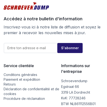
Accédez à notre bulletin d'information
Inscrivez-vous ici à notre liste de diffusion et soyez le
premier à recevoir les nouvelles mises à jour.
*
E
*
S'abonner
-
E
m
-
a
m
i
a
l
Service clientèle
Informations sur
i
*
l
l'entreprise
Conditions générales
Paiement et expédition
Schroevendump
Retours
Egstraat 66
Déclaration de confidentialité et de
3319 LA Dordrecht
cookies
KvK: 77728246
Procédure de réclamation
BTW: NL861112556B01