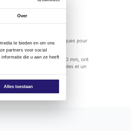
Over
et des caractéristiques spécifiques pour
 media te bieden en om ons
ze partners voor social
nformatie die u aan ze heeft
es vis plus longues, de 60 à 200 mm, ont
s sont de plus en plus puissantes et un
ques A les plus connues :
Alles toestaan
es premiers tours. En particulier avec les
portante.
sollicitation du tournevis. Les diamètres
que toutes les autres marques disponibles