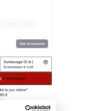
30 mm
35 mm
Voir la variante
Surdosage (0 st.)
Économisez
€
0,00
In winkelwagen
ié le jour même*
 99 €
urs