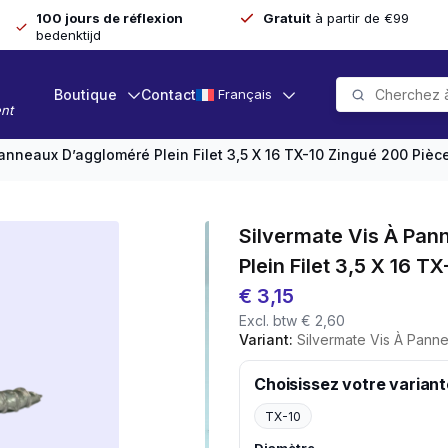
100 jours de réflexion
Gratuit
à partir de €99
bedenktijd
Boutique
Contact
Français
nt
Panneaux D’aggloméré Plein Filet 3,5 X 16 TX-10 Zingué 200 Pièc
Silvermate Vis À Pa
Plein Filet 3,5 X 16 T
€
3,15
Excl. btw
€
2,60
Variant:
Silvermate Vis À Panneaux D'agglomé
Choisissez votre variant
TX-10