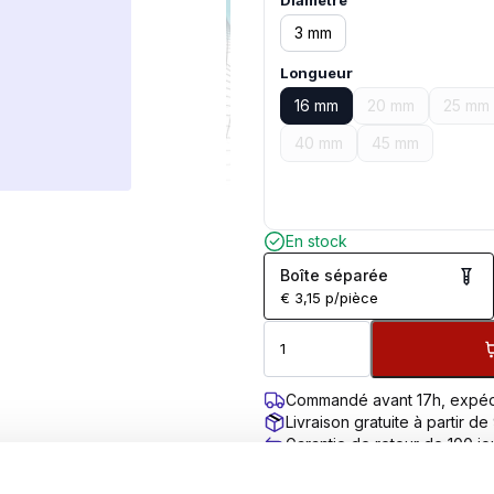
Diamètre
3 mm
Longueur
16 mm
20 mm
25 mm
40 mm
45 mm
En stock
Boîte séparée
€
3,15
p/pièce
Commandé avant 17h, expéd
Livraison gratuite à partir de
Garantie de retour de 100 jo
Évaluation des clients 9,7/10