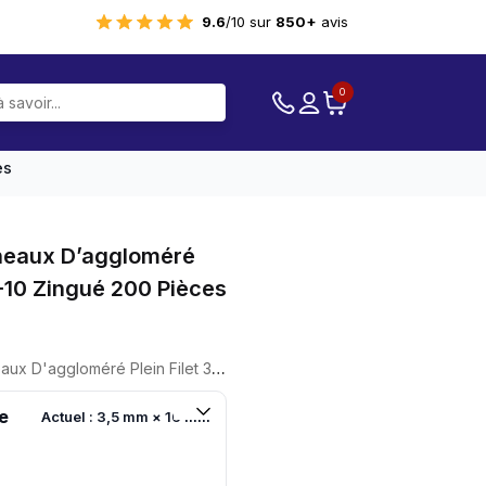
9.6
/10 sur
850+
avis
0
es
nneaux D’aggloméré
X-10 Zingué 200 Pièces
ré Plein Filet 3,5 X 16 TX-10 Zingué 200 Pièces
e
Actuel : 3,5 mm × 16 mm