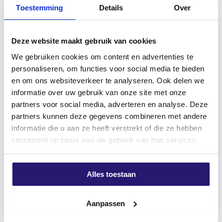
Toestemming
Details
Over
Commandé avant 17h, expédié le jour même*
Livraison gratuite à partir de 99 €
Garantie de retour de 100 jours
Évaluation des clients 9,7/10
Deze website maakt gebruik van cookies
We gebruiken cookies om content en advertenties te
DESCRIPTION
INFORMATIONS COMPLÉMENTAIRES
AVIS (0)
personaliseren, om functies voor social media te bieden
en om ons websiteverkeer te analyseren. Ook delen we
Description du produit
informatie over uw gebruik van onze site met onze
partners voor social media, adverteren en analyse. Deze
Vis à panneaux d’aggloméré silvermate
partners kunnen deze gegevens combineren met andere
En tant que vis unique sur le marché, les vis
informatie die u aan ze heeft verstrekt of die ze hebben
SilverMate Next generation ont leur propre pas
verzameld op basis van uw gebruik van hun services.
optimal et des caractéristiques spécifiques pour
chaque longueur et diamètre, qui sont légèrement ou
fortement ajustés.
Alles toestaan
Plus d'informations
Les vis courtes, au contraire, ont un pas plus petit
pour obtenir une valeur d’arrachement élevée. Les vis
Aanpassen
plus longues, de 60 à 200 mm, ont un pas de plus en