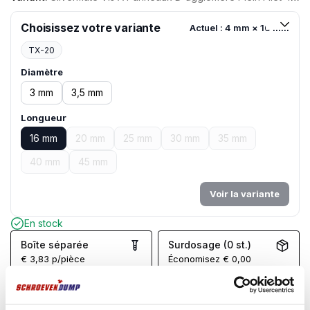
Choisissez votre variante
Actuel : 4 mm × 16 mm
TX-20
Diamètre
3 mm
3,5 mm
Longueur
16 mm
20 mm
25 mm
30 mm
35 mm
40 mm
45 mm
Voir la variante
En stock
Boîte séparée
Surdosage (0 st.)
€
3,83
p/pièce
Économisez
€
0,00
In winkelwagen