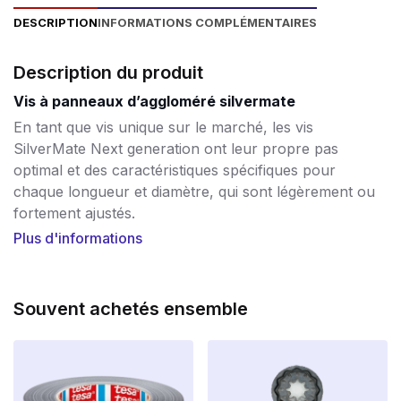
DESCRIPTION
INFORMATIONS COMPLÉMENTAIRES
Description du produit
Vis à panneaux d’aggloméré silvermate
En tant que vis unique sur le marché, les vis
SilverMate Next generation ont leur propre pas
optimal et des caractéristiques spécifiques pour
chaque longueur et diamètre, qui sont légèrement ou
fortement ajustés.
Plus d'informations
Les vis courtes, au contraire, ont un pas plus petit
pour obtenir une valeur d’arrachement élevée. Les vis
plus longues, de 60 à 200 mm, ont un pas de plus en
Souvent achetés ensemble
plus grand, ce qui leur permet de se visser plus
rapidement. Les visseuses actuelles sont de plus en
plus puissantes et un vissage plus rapide permet de
gagner beaucoup de temps.