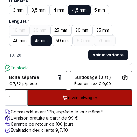
Diamètre
3 mm
3,5 mm
4 mm
4,5 mm
5 mm
Longueur
16 mm
20 mm
25 mm
30 mm
35 mm
40 mm
45 mm
50 mm
60 mm
70 mm
Voir la variante
TX-20
En stock
Boîte séparée
Surdosage (0 st.)
€
7,72
p/pièce
Économisez
€
0,00
In winkelwagen
Commandé avant 17h, expédié le jour même*
Livraison gratuite à partir de 99 €
Garantie de retour de 100 jours
Évaluation des clients 9,7/10