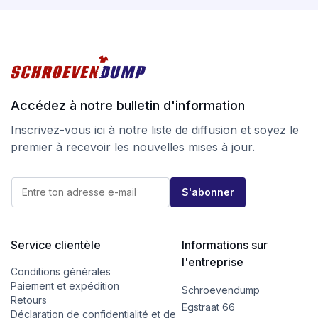
modifié. La boîte habituelle est restée la même, mais
elle n’a plus de fenêtre de visualisation, de sorte que
lorsque les déchets sont triés, ils ne contiennent plus
de plastique.
Recherchez la qualité au meilleur prix sur
Accédez à notre bulletin d'information
screwdump.co.uk et jetez un coup d’œil à notre
page
instragram
.
Inscrivez-vous ici à notre liste de diffusion et soyez le
premier à recevoir les nouvelles mises à jour.
*
E
*
S'abonner
-
E
m
-
a
m
i
a
l
Service clientèle
Informations sur
i
*
l
l'entreprise
Conditions générales
Paiement et expédition
Schroevendump
Retours
Egstraat 66
Déclaration de confidentialité et de