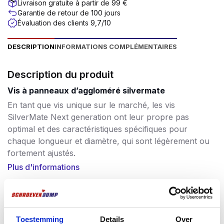
Livraison gratuite à partir de 99 €
Garantie de retour de 100 jours
Évaluation des clients 9,7/10
DESCRIPTION
INFORMATIONS COMPLÉMENTAIRES
Description du produit
Vis à panneaux d’aggloméré silvermate
En tant que vis unique sur le marché, les vis
SilverMate Next generation ont leur propre pas
optimal et des caractéristiques spécifiques pour
chaque longueur et diamètre, qui sont légèrement ou
fortement ajustés.
Plus d'informations
Les vis courtes, au contraire, ont un pas plus petit
pour obtenir une valeur d’arrachement élevée. Les vis
plus longues, de 60 à 200 mm, ont un pas de plus en
Souvent achetés ensemble
plus grand, ce qui leur permet de se visser plus
Toestemming
Details
Over
rapidement. Les visseuses actuelles sont de plus en