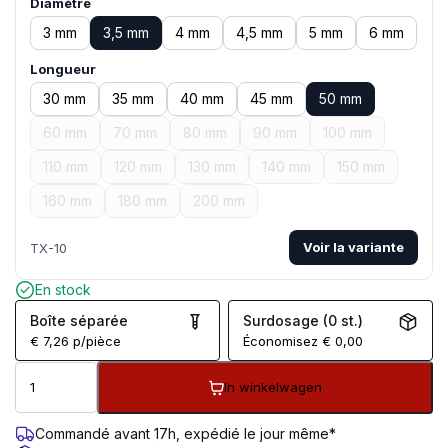
Diamètre
3 mm
3,5 mm
4 mm
4,5 mm
5 mm
6 mm
Longueur
30 mm
35 mm
40 mm
45 mm
50 mm
60 mm
70 mm
80 mm
90 mm
100 mm
110 mm
120 mm
130 mm
140 mm
150 mm
160 mm
180 mm
200 mm
Voir la variante
TX-10
En stock
Boîte séparée
Surdosage (0 st.)
€
7,26
p/pièce
Économisez
€
0,00
In winkelwagen
Commandé avant 17h, expédié le jour même*