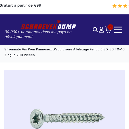
9.6
/10 sur
850+
avis
0
30.000+ personnes dans les pays en
développement
Accueil
Vis À Panneaux De Particules Zinguées À Filetage Partiel
Silvermate Vis Pour Panneaux D’aggloméré À Filetage Fendu 3,5 X 50 TX-10
Zingué 200 Pièces