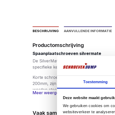
BESCHRIJVING
AANVULLENDE INFORMATIE
Productomschrijving
Spaanplaatschroeven silvermate
De SilverMate Next generation schroeven 
specifieke kenmerken die licht of juist zwa
Korte schroeven hebben juist een kleine
Toestemming
200mm, zijn voorzien van een steeds grot
worden steeds sterker en sneller indraaien 
Meer weergeven
Deze website maakt gebruik
De focus van de SilverMate Next generati
We gebruiken cookies om cont
1)
Met
geringe aanzetdruk
gaat de Silver
websiteverkeer te analyseren
Vaak samen gekocht