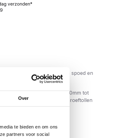
 dag verzonden*
99
n de markt, een eigen optimale spoed en
De langere schroeven, vanaf 60mm tot
Over
nnen draaien. De huidige schroeftollen
aan de bekendste A-merken:
 media te bieden en om ons
en in het hout. Met name bij schroeven
ze partners voor social