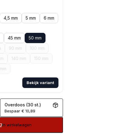
4,5 mm
5 mm
6 mm
45 mm
50 mm
m
90 mm
100 mm
mm
140 mm
150 mm
 mm
Bekijk variant
Overdoos (30 st.)
Bespaar
€
10,89
In winkelwagen