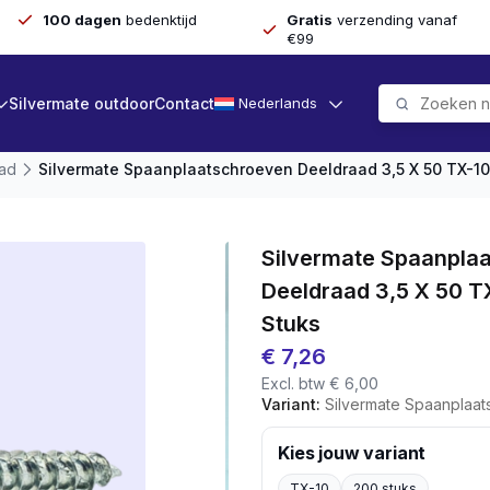
100 dagen
bedenktijd
Gratis
verzending vanaf
€99
Silvermate outdoor
Contact
Nederlands
aad
Silvermate Spaanplaatschroeven Deeldraad 3,5 X 50 TX-10
Silvermate Spaanpla
Deeldraad 3,5 X 50 T
Stuks
€
7,26
Excl. btw
€
6,00
Variant:
Silvermate Spaanplaatschroeven D
Kies jouw variant
TX-10
200 stuks