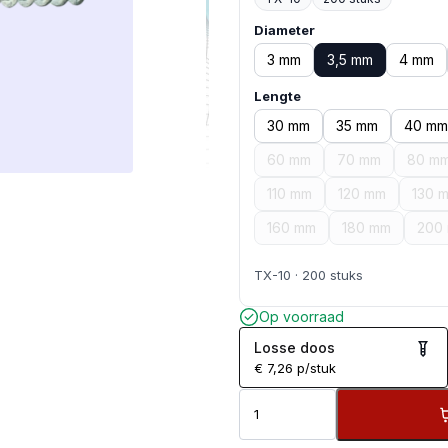
Diameter
3 mm
3,5 mm
4 mm
Lengte
30 mm
35 mm
40 mm
60 mm
70 mm
80 m
110 mm
120 mm
130 
160 mm
180 mm
200
TX-10 · 200 stuks
Op voorraad
Losse doos
€
7,26
p/stuk