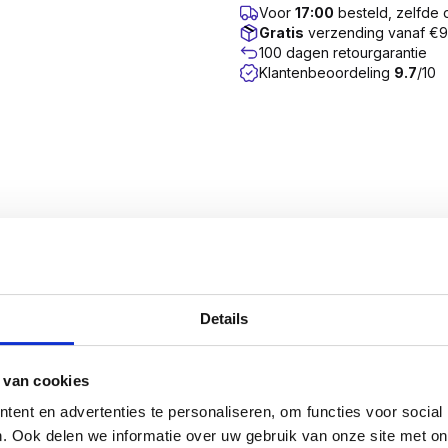
Voor
17:00
besteld, zelfde
Gratis
verzending vanaf €
100 dagen retourgarantie
Klantenbeoordeling
9.7
/10
hebben voor elke lengte en diameter, als unieke schroef i
ar zijn aangebracht.
re spoed om daarmee een hoge uittrekwaarde te bereiken. 
Details
er wordende spoed, waardoor deze schroeven sneller in ku
bespaart veel tijd.
 van cookies
on is gericht op 4 eigenschappen die minstens gelijk zijn 
ent en advertenties te personaliseren, om functies voor social
Mate Next generation schroef vanaf de eerste omwenteling
. Ook delen we informatie over uw gebruik van onze site met on