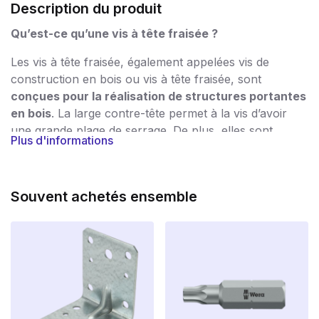
Description du produit
Qu’est-ce qu’une vis à tête fraisée ?
Les vis à tête fraisée, également appelées vis de
construction en bois ou vis à tête fraisée, sont
conçues pour la réalisation de structures portantes
en bois
. La large contre-tête permet à la vis d’avoir
une grande plage de serrage. De plus, elles sont
Plus d'informations
dotées d’un entraînement Torx, ce qui rend
l’assemblage rapide et facile.
Jusqu’où une vis doit-elle pénétrer dans le bois ?
Souvent achetés ensemble
La règle empirique est la suivante :
épaisseur du
matériau x 2,5
. Ainsi, pour une planche de 10 mm,
vous avez besoin d’une vis de 25 mm de long. Si vous
suivez cette règle, vous pouvez au moins être sûr que
votre construction est solidement fixée.
avantages :