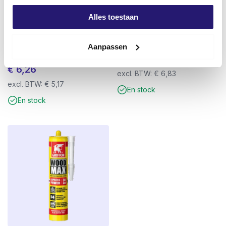
Alles toestaan
Silvermate vis pour panneaux
Vis de terrasse en acier
d’aggloméré à filetage fendu
inoxydable 410 4.0 x 50 200pcs
4.0 x 40 TX-20 zingué 200
TX-15
Aanpassen
pièces
€
8,26
€
6,26
excl. BTW:
€
6,83
excl. BTW:
€
5,17
En stock
En stock