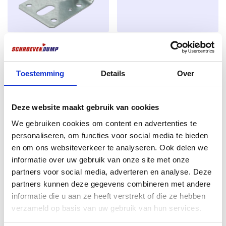
Remplacement idéal des boulons filetés en bois
Vis en acier trempé à haute résistance
Large plage de serrage grâce à la grande tête à clapet
GB Ancrage d’angle avec
Wera bit Torx 30 25mm acier
Arête de coupe supplémentaire sur la pointe du foret pour
une capacité de perçage accrue
rebord 70×70/57×2.0
€
1,15
Entraînement TX profond pour une transmission optimale
sendzimir galvanisé
de la puissance
Toestemming
Details
Over
excl. BTW:
€
0,95
Très faible résistance au vissage pour une facilité de
€
0,89
vissage optimale
En stock
excl. BTW:
€
0,74
Deze website maakt gebruik van cookies
En stock
We gebruiken cookies om content en advertenties te
personaliseren, om functies voor social media te bieden
en om ons websiteverkeer te analyseren. Ook delen we
informatie over uw gebruik van onze site met onze
partners voor social media, adverteren en analyse. Deze
partners kunnen deze gegevens combineren met andere
informatie die u aan ze heeft verstrekt of die ze hebben
verzameld op basis van uw gebruik van hun services.