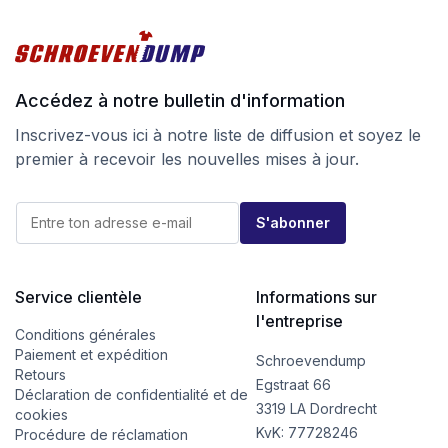
Accédez à notre bulletin d'information
Inscrivez-vous ici à notre liste de diffusion et soyez le
premier à recevoir les nouvelles mises à jour.
*
E
E
S'abonner
-
-
m
m
a
a
i
i
l
Service clientèle
Informations sur
l
*
*
l'entreprise
Conditions générales
Paiement et expédition
Schroevendump
Retours
Egstraat 66
Déclaration de confidentialité et de
3319 LA Dordrecht
cookies
KvK: 77728246
Procédure de réclamation