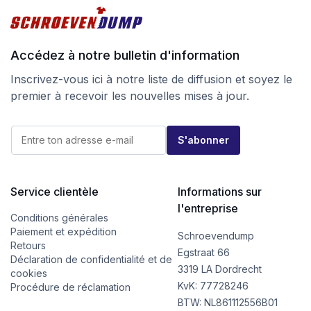
Accédez à notre bulletin d'information
Inscrivez-vous ici à notre liste de diffusion et soyez le
premier à recevoir les nouvelles mises à jour.
E
E
-
S'abonner
-
m
m
a
a
i
i
l
l
Service clientèle
Informations sur
E
*
-
l'entreprise
m
Conditions générales
a
Paiement et expédition
Schroevendump
i
Retours
l
Egstraat 66
Déclaration de confidentialité et de
E
3319 LA Dordrecht
cookies
-
KvK: 77728246
m
Procédure de réclamation
a
BTW: NL861112556B01
i