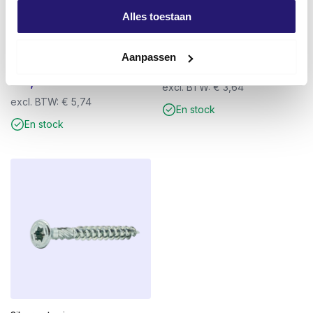
Alles toestaan
Plaques de remplissage 4mm
Foret à bois REX Speed drill 16 x
bleu 144 pièces dans un
155mm
Aanpassen
conteneur en plastique
€
4,40
€
6,95
excl. BTW:
€
3,64
excl. BTW:
€
5,74
En stock
En stock