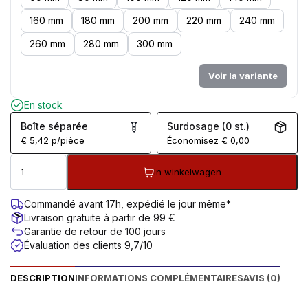
160 mm
180 mm
200 mm
220 mm
240 mm
260 mm
280 mm
300 mm
Voir la variante
En stock
Boîte séparée
Surdosage (0 st.)
€
5,42
p/pièce
Économisez
€
0,00
In winkelwagen
Commandé avant 17h, expédié le jour même*
Livraison gratuite à partir de 99 €
Garantie de retour de 100 jours
Évaluation des clients 9,7/10
DESCRIPTION
INFORMATIONS COMPLÉMENTAIRES
AVIS (0)