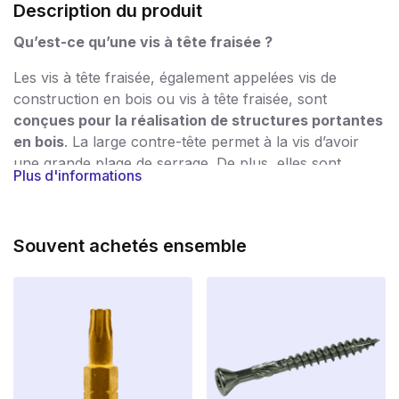
Description du produit
Qu’est-ce qu’une vis à tête fraisée ?
Les vis à tête fraisée, également appelées vis de
construction en bois ou vis à tête fraisée, sont
conçues pour la réalisation de structures portantes
en bois
. La large contre-tête permet à la vis d’avoir
une grande plage de serrage. De plus, elles sont
Plus d'informations
dotées d’un entraînement Torx, ce qui rend
l’assemblage rapide et facile.
Jusqu’où une vis doit-elle pénétrer dans le bois ?
Souvent achetés ensemble
La règle empirique est la suivante :
épaisseur du
matériau x 2,5
. Ainsi, pour une planche de 10 mm.
vous aurez besoin d’une vis de 25 mm de long. Si vous
suivez cette règle, vous aurez au moins la certitude
que votre structure est solidement fixée.
avantages :