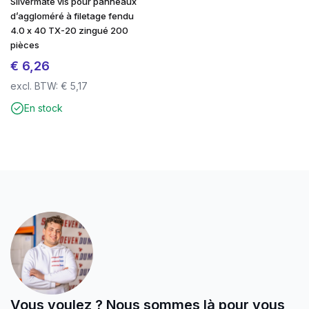
Silvermate vis pour panneaux
d’aggloméré à filetage fendu
4.0 x 40 TX-20 zingué 200
pièces
€
6,26
excl. BTW:
€
5,17
En stock
Vous voulez ? Nous sommes là pour vous