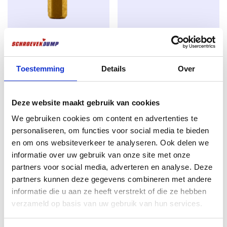
Remplacement idéal des boulons filetés en bois
Vis en acier trempé à haute résistance
Large plage de serrage grâce à la grande tête à clapet
Vis de vidange TX-30 25mm
Vis de terrasse en acier
Arête de coupe supplémentaire sur la pointe du foret pour
une capacité de perçage accrue
titane
inoxydable 410 4.0 x 50 200pcs
Entraînement TX profond pour une transmission optimale
TX-15
€
1,99
Toestemming
Details
Over
de la puissance
Très faible résistance au vissage pour une facilité de
€
8,26
excl. BTW:
€
1,64
vissage optimale
excl. BTW:
€
6,83
Rupture de stock
Deze website maakt gebruik van cookies
En stock
We gebruiken cookies om content en advertenties te
personaliseren, om functies voor social media te bieden
en om ons websiteverkeer te analyseren. Ook delen we
informatie over uw gebruik van onze site met onze
partners voor social media, adverteren en analyse. Deze
partners kunnen deze gegevens combineren met andere
informatie die u aan ze heeft verstrekt of die ze hebben
verzameld op basis van uw gebruik van hun services.