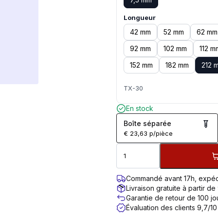
Longueur
42 mm
52 mm
62 mm
92 mm
102 mm
112 m
152 mm
182 mm
212 
TX-30
En stock
Boîte séparée
€
23,63
p/pièce
Commandé avant 17h, expéd
Livraison gratuite à partir de
Garantie de retour de 100 jo
Évaluation des clients 9,7/10