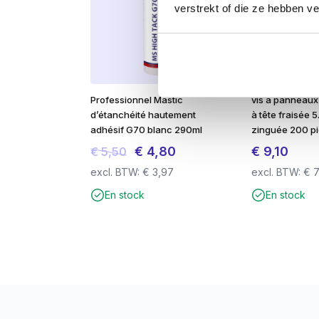
verstrekt of die ze hebben v
Professionnel Mastic
vis à panneaux
d’étanchéité hautement
à tête fraisée 
adhésif G70 blanc 290ml
zinguée 200 p
Le
Le
€
4,80
€
9,10
€
5,50
prix
prix
excl. BTW:
€
3,97
excl. BTW:
€
7
initial
actuel
En stock
En stock
était :
est :
€ 5,50.
€ 4,80.