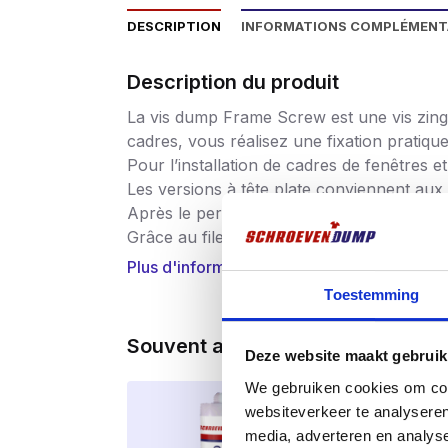
DESCRIPTION
INFORMATIONS COMPLÉMENT
Description du produit
La vis dump Frame Screw est une vis zingué
cadres, vous réalisez une fixation pratiqu
Pour l’installation de cadres de fenêtres e
Les versions à tête plate conviennent aux 
Après le perçage, la vis peut être vissée 
Grâce au filetage spécial continu des vis 
Plus d'informations
Application
Toestemming
Montage de cadres de fenêtres en bois sans
Pour une utilisation intérieure et extérieur
Souvent achetés ensemble
Deze website maakt gebruik
We gebruiken cookies om cont
websiteverkeer te analyseren
media, adverteren en analys