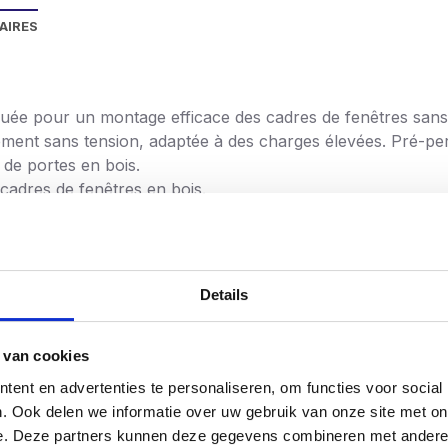
AIRES
e pour un montage efficace des cadres de fenêtres sans l’u
ement sans tension, adaptée à des charges élevées. Pré-per
t de portes en bois.
cadres de fenêtres en bois.
directement dans le matériau de construction solide ou perf
à cadre screwdump, elles sont fixées dans le matériau de co
Details
 utilisation de chevilles
e.
 van cookies
ent en advertenties te personaliseren, om functies voor social
. Ook delen we informatie over uw gebruik van onze site met on
e. Deze partners kunnen deze gegevens combineren met andere i