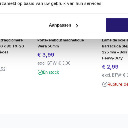
erzameld op basis van uw gebruik van hun services.
Aanpassen
 d’aggloméré
Porte-embout magnétique
Lame de scie 
5.0 x 80 TX-20
Wera 50mm
Barracuda Step
ièces
225 mm – Bois 
€
3,99
Heavy-Duty
excl. BTW:
€
3,30
€
2,99
,52
En stock
excl. BTW:
€
Rupture d