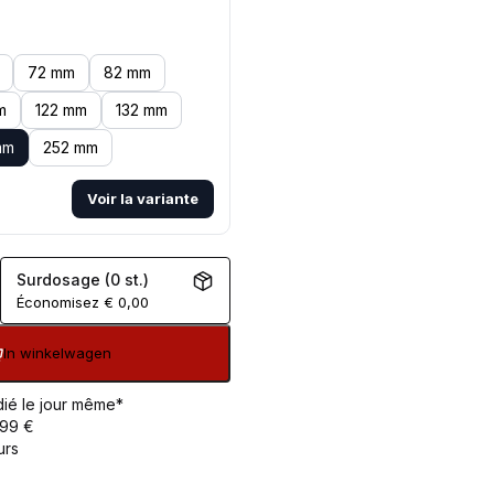
72 mm
82 mm
m
122 mm
132 mm
mm
252 mm
Voir la variante
Surdosage (0 st.)
Économisez
€
0,00
In winkelwagen
ié le jour même*
 99 €
urs