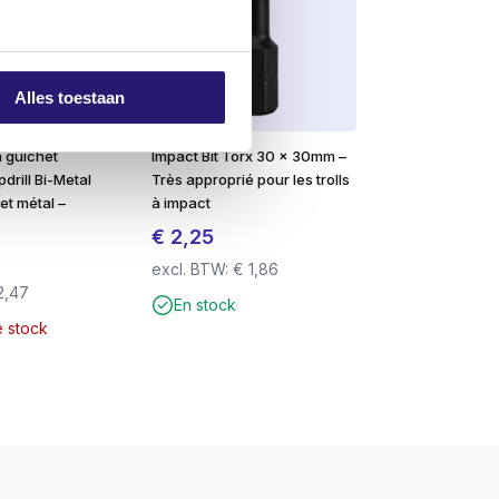
Alles toestaan
à guichet
Impact Bit Torx 30 x 30mm –
drill Bi-Metal
Très approprié pour les trolls
et métal –
à impact
€
2,25
excl. BTW:
€
1,86
2,47
En stock
e stock