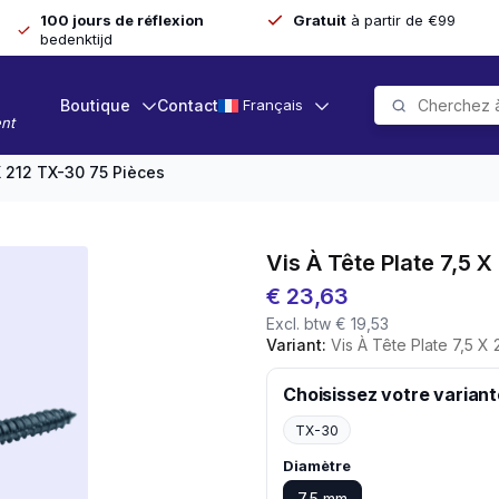
100 jours de réflexion
Gratuit
à partir de €99
bedenktijd
Boutique
Contact
Français
nt
 X 212 TX-30 75 Pièces
Vis À Tête Plate 7,5 
€
23,63
Excl. btw
€
19,53
Variant:
Vis À Tête Plate 7,5 X
Choisissez votre variant
TX-30
Diamètre
7,5 mm