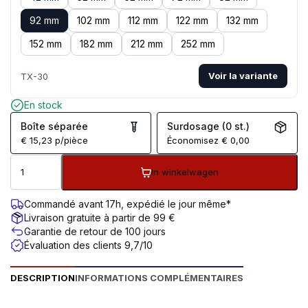
92 mm
102 mm
112 mm
122 mm
132 mm
152 mm
182 mm
212 mm
252 mm
Voir la variante
TX-30
En stock
Boîte séparée
Surdosage (0 st.)
€
15,23
p/pièce
Économisez
€
0,00
In winkelwagen
Commandé avant 17h, expédié le jour même*
Livraison gratuite à partir de 99 €
Garantie de retour de 100 jours
Évaluation des clients 9,7/10
DESCRIPTION
INFORMATIONS COMPLÉMENTAIRES