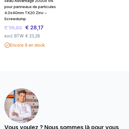
Seau Advantage 2000x Vis
pour panneaux de particules
4.0x40mm TX20 Zinc –
Screwdump
Le
Le
€
28,17
€
36,88
prix
prix
excl. BTW:
€
23,28
initial
actuel
Encore 9 en stock
était :
est :
€ 36,88.
€ 28,17.
Vous voulez ? Nous sommes là pour vous