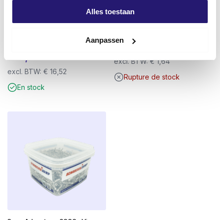
Alles toestaan
Plaques d’isolation/de
Vis de vidange TX-30 25mm
répartition de la pression pour
titane
Aanpassen
godets Ø70mm 200 pièces
€
1,99
€
19,99
excl. BTW:
€
1,64
excl. BTW:
€
16,52
Rupture de stock
En stock