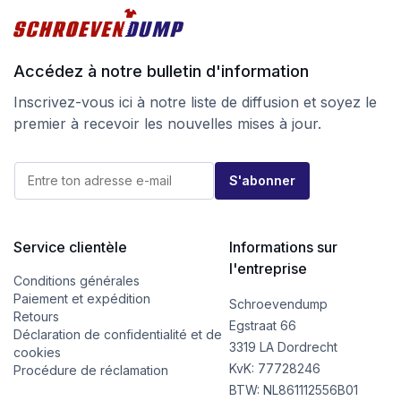
Accédez à notre bulletin d'information
Inscrivez-vous ici à notre liste de diffusion et soyez le
premier à recevoir les nouvelles mises à jour.
E
E
-
S'abonner
-
m
m
a
a
i
i
l
l
Service clientèle
Informations sur
E
*
-
l'entreprise
m
Conditions générales
a
Paiement et expédition
Schroevendump
i
Retours
l
Egstraat 66
Déclaration de confidentialité et de
E
3319 LA Dordrecht
cookies
-
KvK: 77728246
m
Procédure de réclamation
a
BTW: NL861112556B01
i