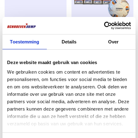
déformation.
Application
Montage de cadres de fenêtres en bois et en plastique
Lame de scie à guichet
Emballage avantageux de
sans
utilisation de chevilles
Barracuda Stepdrill Bi-Metal 225
grandes vis silvermate
Utilisation en intérieur et en extérieur.
mm – Bois et métal – Heavy-Duty
Le
Le
Toestemming
Details
€
149,99
Over
€
159,99
€
2,99
prix
prix
excl. BTW:
€
123,96
excl. BTW:
€
2,47
initial
actuel
Rupture de stock
Deze website maakt gebruik van cookies
était :
est :
Rupture de stock
We gebruiken cookies om content en advertenties te
€ 159,99.
€ 149,
personaliseren, om functies voor social media te bieden
en om ons websiteverkeer te analyseren. Ook delen we
informatie over uw gebruik van onze site met onze
partners voor social media, adverteren en analyse. Deze
partners kunnen deze gegevens combineren met andere
informatie die u aan ze heeft verstrekt of die ze hebben
verzameld op basis van uw gebruik van hun services.