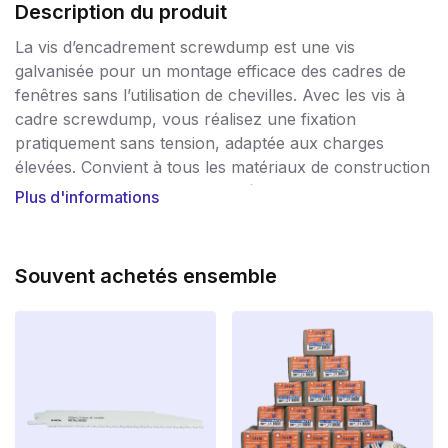
Description du produit
La vis d’encadrement screwdump est une vis
galvanisée pour un montage efficace des cadres de
fenêtres sans l’utilisation de chevilles. Avec les vis à
cadre screwdump, vous réalisez une fixation
pratiquement sans tension, adaptée aux charges
élevées. Convient à tous les matériaux de construction
et d’encadrement courants. Pré-percez le cadre et le
Plus d'informations
mur et/ou le béton avec une mèche de 6 mm. Pour le
montage de cadres de fenêtres et de portes en bois et
en plastique. Les versions avec tête cylindrique
Souvent achetés ensemble
conviennent aux cadres de fenêtres en bois et en
plastique.
Après le perçage, la vis peut être vissée directement
dans le matériau de construction solide ou perforé.
Grâce au filetage spécial continu des vis pour cadres
screwdump, la fixation dans le matériau de
construction est exempte de tension et de