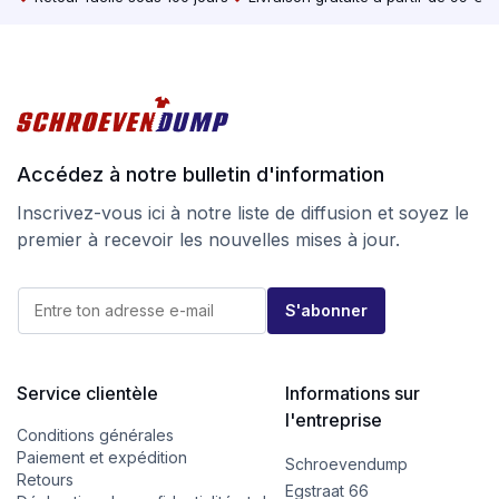
Accédez à notre bulletin d'information
Inscrivez-vous ici à notre liste de diffusion et soyez le
premier à recevoir les nouvelles mises à jour.
E
E
-
S'abonner
-
m
m
a
a
i
i
l
l
Service clientèle
Informations sur
*
*
*
l'entreprise
Conditions générales
Paiement et expédition
Schroevendump
Retours
Egstraat 66