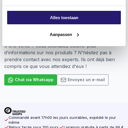
Pozidriv
Alles toestaan
Vous voulez ? Nous sommes là pour vous
aider !
Aanpassen
Vous avez besoin d'une aide pour la mise en place
d'une vente ? Vous souhaitez obtenir plus
d'informations sur nos produits ? N'hésitez pas à
prendre contact avec nos experts. Ils ont déjà bien
compris ce que vous attendiez d'eux !
Chat via Whatsapp
Envoyez un e-mail
Commandé avant 17h00 les jours ouvrables, expédié le jour
même
Retour facile sous 100 jours
Livraison gratuite à partir de 99 €