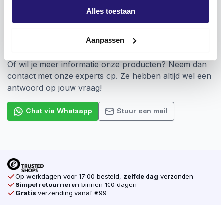
Pozidriv aansluiting hebben
Alles toestaan
Vragen? Wij staan voor je klaar!
Aanpassen
Heb je hulp nodig bij het plaatsen van een bestelling?
Of wil je meer informatie onze producten? Neem dan
contact met onze experts op. Ze hebben altijd wel een
antwoord op jouw vraag!
Chat via Whatsapp
Stuur een mail
Op werkdagen voor 17:00 besteld,
zelfde dag
verzonden
Simpel retourneren
binnen 100 dagen
Gratis
verzending vanaf €99