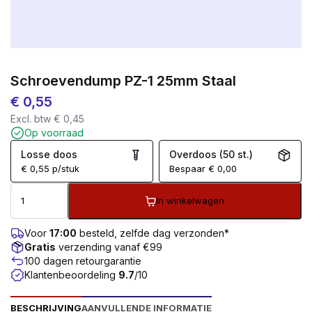
Schroevendump PZ-1 25mm Staal
€
0,55
Excl. btw
€
0,45
Op voorraad
Losse doos
Overdoos (50 st.)
€
0,55
p/stuk
Bespaar
€
0,00
In winkelwagen
Voor
17:00
besteld, zelfde dag verzonden*
Gratis
verzending vanaf €99
100 dagen retourgarantie
Klantenbeoordeling
9.7
/10
BESCHRIJVING
AANVULLENDE INFORMATIE