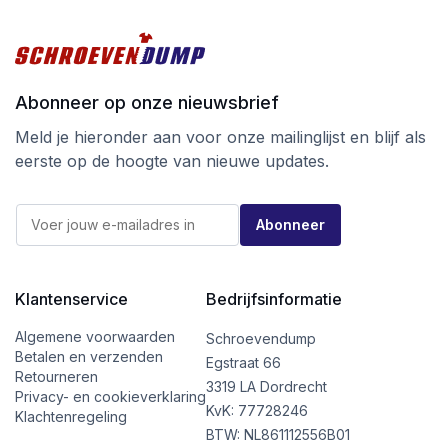
Abonneer op onze nieuwsbrief
Meld je hieronder aan voor onze mailinglijst en blijf als
eerste op de hoogte van nieuwe updates.
E
E
-
Abonneer
-
m
m
a
a
i
i
l
l
Klantenservice
Bedrijfsinformatie
*
*
E
-
Algemene voorwaarden
Schroevendump
m
Betalen en verzenden
Egstraat 66
a
Retourneren
i
3319 LA Dordrecht
Privacy- en cookieverklaring
l
KvK: 77728246
Klachtenregeling
BTW: NL861112556B01