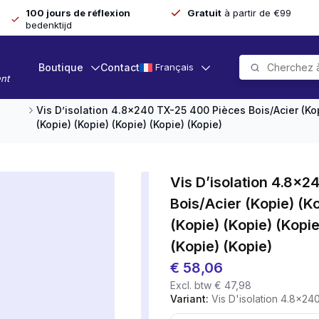
100 jours de réflexion
Gratuit
à partir de €99
bedenktijd
Boutique
Contact
Français
nt
Vis D’isolation 4.8×240 TX-25 400 Pièces Bois/acier (kopi
(kopie) (kopie) (kopie) (kopie) (kopie)
Vis D’isolation 4.8×
Bois/acier (kopie) (ko
(kopie) (kopie) (kopie
(kopie) (kopie)
€
58,06
Excl. btw
€
47,98
Variant:
Vis D'isolation 4.8x240 TX-25 400 Pièces Bois/acier (kopie) 