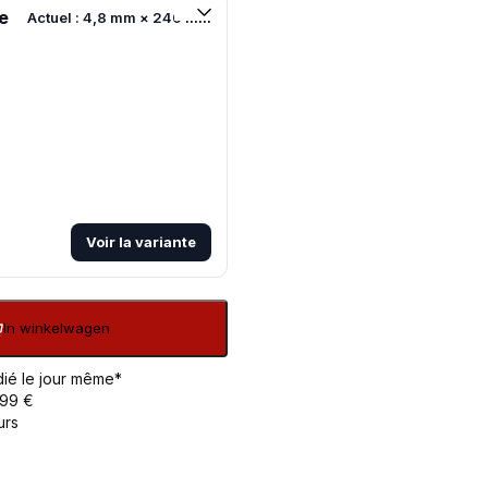
e
Actuel : 4,8 mm × 240 mm
Voir la variante
In winkelwagen
ié le jour même*
 99 €
urs