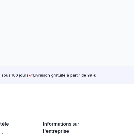
e sous 100 jours
Livraison gratuite à partir de 99 €
 (Max 2 mm d’épaisseur)
 50,0 mm
– 70,0 mm
– 90,0 mm
ntèle
Informations sur
– 100,0 mm
l'entreprise
– 110,0 mm