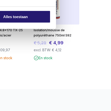
Alles toestaan
n 4.8×170 TX-25
Isolation/mousse de
is/acier
polyuréthane 750ml S92
Le
Le
€
4,99
€
5,29
prix
prix
109,97
excl. BTW:
€
4,12
initial
actuel
en stock
En stock
était :
est :
€ 5,29.
€ 4,99.