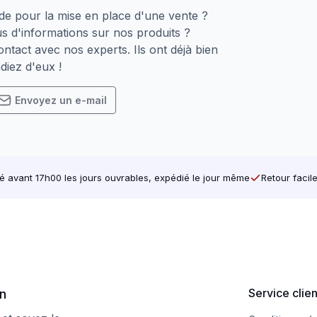
de pour la mise en place d'une vente ?
uits
s d'informations sur nos produits ?
s minces
ntact avec nos experts. Ils ont déjà bien
diez d'eux !
Envoyez un e-mail
roprié (l’embout Torx 25 est fourni).
1500 – 2500 TPM
vail, sans trop de pression.
avant 17h00 les jours ouvrables, expédié le jour même
Retour facil
profondeur de vissage de 35 mm recommandée)
En ACIER
mm
5,0 mm –
 mm
25,0 mm 
0 mm
45,0 mm 
Service clie
on
 mm
55,0 mm 
0 mm
65,0 mm 