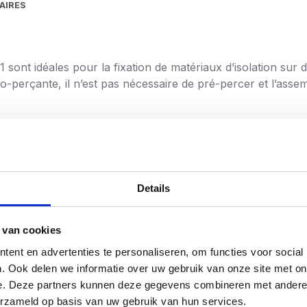
AIRES
1 sont idéales pour la fixation de matériaux d’isolation sur
to-perçante, il n’est pas nécessaire de pré-percer et l’asse
u en plastique robuste
, ce qui vous permet de les transpo
s recevrez
3 embouts Torx 25 gratuits
pour que vous puiss
Details
ine de roche
s, des murs et des façades
 van cookies
 nouvelle construction
ent en advertenties te personaliseren, om functies voor social
. Ook delen we informatie over uw gebruik van onze site met on
es jusqu’à 2 mm d’épaisseur
e. Deze partners kunnen deze gegevens combineren met andere i
erzameld op basis van uw gebruik van hun services.