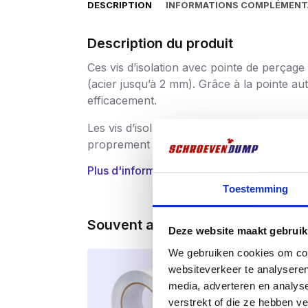
DESCRIPTION
INFORMATIONS COMPLÉMENT
Description du produit
Ces vis d’isolation avec pointe de perçage 
(acier jusqu’à 2 mm). Grâce à la pointe au
efficacement.
Les vis d’isolation sont livrées dans un
sea
proprement sur le chantier. De plus, vou
Plus d'informations
Applications
Toestemming
Fixation des dalles en PIR, EPS et la
Souvent achetés ensemble
Convient pour l’isolation des toiture
Deze website maakt gebruik
Pour les projets de rénovation et de
We gebruiken cookies om cont
websiteverkeer te analyseren
Pour le bois et l’acier à parois minc
media, adverteren en analys
verstrekt of die ze hebben v