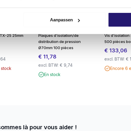
cile
Aanpassen
ce et une transmission de puissance maximales
 main
e TX-25 25mm
Plaques d’isolation/de
Vis d’isolatio
distribution de pression
500 pièces bo
on
Ø70mm 100 pièces
€
133,06
€
11,78
,64
excl. BTW:
€
excl. BTW:
€
9,74
 stock
Encore 6 
uts Torx 25 gratuits
En stock
 d’acier
sommes là pour vous aider !
e de 400 pièces