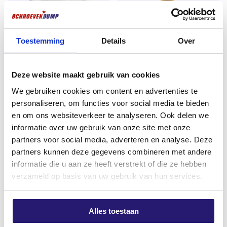
Voor hout en dunwandig staal tot 2 mm dik
Voordelen van deze isolatieschroeven
Toestemming
Details
Over
Zelfborend – snel en eenvoudig monteren
Voordeelemmer
Schroevendump TX-25 25mm
Deze website maakt gebruik van cookies
Torx-aandrijving voor maximale grip en
Isolatieschroeven 4,8×170 TX-
titanium
krachtoverdracht
We gebruiken cookies om content en advertenties te
25 500 stuks hout/staal
€
1,99
personaliseren, om functies voor social media te bieden
€
133,06
Fijn schroefdraad voor extra houvast
excl. BTW:
€
1,64
en om ons websiteverkeer te analyseren. Ook delen we
excl. BTW:
€
109,97
informatie over uw gebruik van onze site met onze
Niet op voorraad
Duurzame corrosiebescherming
Nog 6 op voorraad
partners voor social media, adverteren en analyse. Deze
Betrouwbare en blijvende verbinding
partners kunnen deze gegevens combineren met andere
informatie die u aan ze heeft verstrekt of die ze hebben
Productspecificaties
Actie!!
verzameld op basis van uw gebruik van hun services.
Materiaal: gehard en verzinkt staal
Aandrijving: Torx 25
Alles toestaan