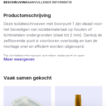
BESCHRIJVING
AANVULLENDE INFORMATIE
Productomschrijving
Deze isolatieschroeven met boorpunt 1 zijn ideaal voor
het bevestigen van isolatiemateriaal op houten of
lichtmetalen ondergronden (staal tot 2 mm). Dankzij de
zelfborende punt is voorboren overbodig en kan de
montage snel en efficiënt worden uitgevoerd.
De isolatieschroeven worden geleverd in een
Meer weergeven
kartonnen doosje
. Bovendien ontvang je
1
gratis Torx
25 bitjes
, zodat je direct aan de slag kunt.
Toepassingen
Vaak samen gekocht
Bevestiging van PIR, EPS en steenwolplaten
Geschikt voor dak-, gevel- en wandisolatie
Zowel voor renovatie- als nieuwbouwprojecten