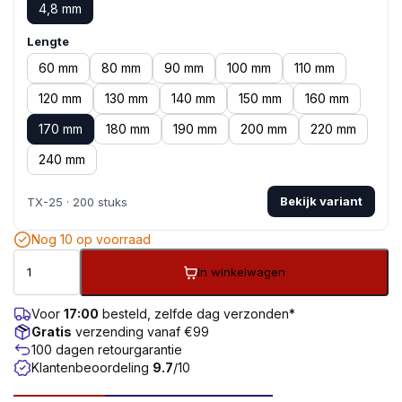
4,8 mm
Lengte
60 mm
80 mm
90 mm
100 mm
110 mm
120 mm
130 mm
140 mm
150 mm
160 mm
170 mm
180 mm
190 mm
200 mm
220 mm
240 mm
Bekijk variant
TX-25 · 200 stuks
Nog 10 op voorraad
In winkelwagen
Voor
17:00
besteld, zelfde dag verzonden*
Gratis
verzending vanaf €99
100 dagen retourgarantie
Klantenbeoordeling
9.7
/10