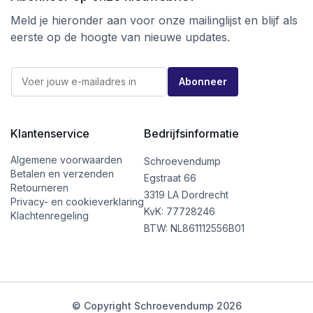
IS280
205,0 mm – 245,0
205,0 mm
mm
– 270,0
Meld je hieronder aan voor onze mailinglijst en blijf als
mm
eerste op de hoogte van nieuwe updates.
IS300
225,0 mm – 265,0
225,0 mm
mm
– 290,0
*
mm
E
E
Abonneer
-
-
m
m
a
a
i
i
l
Klantenservice
Bedrijfsinformatie
l
*
*
Algemene voorwaarden
Schroevendump
Betalen en verzenden
Egstraat 66
Retourneren
3319 LA Dordrecht
Privacy- en cookieverklaring
KvK: 77728246
Klachtenregeling
BTW: NL861112556B01
© Copyright Schroevendump 2026