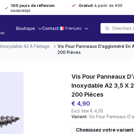
100 jours de réflexion
Gratuit
à partir de €99
bedenktijd
Boutique
Contact
Français
nt
Inoxydable A2 À Filetage
Vis Pour Panneaux D’aggloméré En Ac
200 Pièces
Vis Pour Panneaux D’
Inoxydable A2 3,5 X 20
200 Pièces
€
4,90
Excl. btw
€
4,05
Variant:
Vis Pour Panneaux D'aggloméré En Acier 
Choisissez votre variant