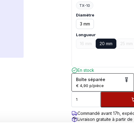
TX-10
Diamètre
3 mm
Longueur
16 mm
20 mm
25 mm
En stock
Boîte séparée
€
4,90
p/pièce
Commandé avant 17h, expéd
Livraison gratuite à partir de
Garantie de retour de 100 jo
Évaluation des clients 9,7/10