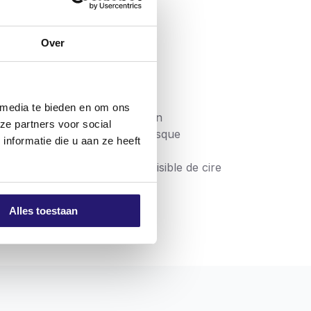
Over
 media te bieden en om ons
r comme à l’extérieur et ont un
ze partners voor social
tre l’outil et la vis, et un risque
nformatie die u aan ze heeft
 pourvues d’une couche invisible de cire
Alles toestaan
issent un traitement sans problème. Les vis
er qu’avec des vis de haute qualité, sans
 le produit est conforme aux exigences en
el signifie que la vis est partiellement