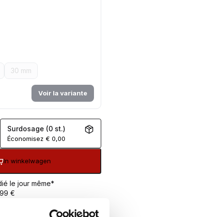
30 mm
Voir la variante
Surdosage (0 st.)
Économisez
€
0,00
In winkelwagen
ié le jour même*
 99 €
urs