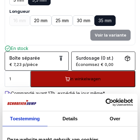
Longueur
16 mm
20 mm
25 mm
30 mm
35 mm
Voir la variante
En stock
Boîte séparée
Surdosage (0 st.)
€
7,23
p/pièce
Économisez
€
0,00
In winkelwagen
Commandé avant 17h, expédié le jour même*
Livraison gratuite à partir de 99 €
Garantie de retour de 100 jours
Évaluation des clients 9,7/10
Toestemming
Details
Over
DESCRIPTION
INFORMATIONS COMPLÉMENTAIRES
AVIS (0)
Deze website maakt gebruik van cookies