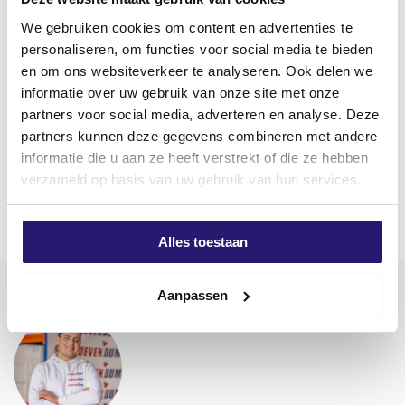
Description du produit
We gebruiken cookies om content en advertenties te
Vis à panneaux d’aggloméré en acier inoxydable
personaliseren, om functies voor social media te bieden
en om ons websiteverkeer te analyseren. Ook delen we
Screwdump Vis pour panneaux d’aggloméré en acier
informatie over uw gebruik van onze site met onze
inoxydable A2 peuvent être utilisées à l’intérieur
partners voor social media, adverteren en analyse. Deze
comme à l’extérieur et ont un entraînement Torx (TX).
partners kunnen deze gegevens combineren met andere
Les avantages de l’entraînement Torx sont un meilleur
informatie die u aan ze heeft verstrekt of die ze hebben
transfert de puissance entre l’outil et la vis, et un
Plus d'informations
verzameld op basis van uw gebruik van hun services.
risque moindre d’éjection de l’outil de la vis. Cela facilite
le montage.
Utilisez de préférence des embouts Screwdump pour
Alles toestaan
un assemblage optimal. Les vis Screwdump sont
pourvues d’une couche invisible de cire qui sert de
Aanpassen
lubrifiant pour faciliter le vissage. La vis a une double
tête plate.
Le
pré-perçage
est recommandé pour l’utilisation
dans le bois dur/Douglas
!
Les vis pour panneaux d’aggloméré sont utilisées dans