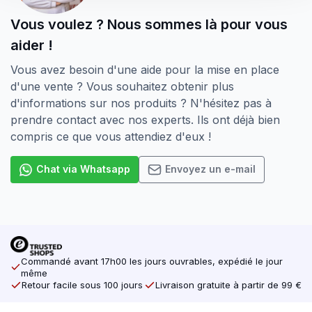
un très large éventail d’applications et garantissent un
Vous voulez ? Nous sommes là pour vous
traitement sans problème. Les vis sont rigoureusement
aider !
contrôlées après la production, de sorte que vous
avez la garantie de ne travailler qu’avec des vis de
Vous avez besoin d'une aide pour la mise en place
haute qualité, sans bavures et très résistantes. Les vis
d'une vente ? Vous souhaitez obtenir plus
portent donc le marquage CE, par lequel le fabricant
d'informations sur nos produits ? N'hésitez pas à
indique que le produit est conforme aux exigences en
prendre contact avec nos experts. Ils ont déjà bien
matière de sécurité, de santé, d’environnement et de
compris ce que vous attendiez d'eux !
protection des consommateurs.
Chat via Whatsapp
Envoyez un e-mail
Il existe plusieurs types de vis Torx. Vous avez le
filetage partiel et le filetage complet. Le filetage partiel
signifie que la vis est partiellement filetée. La vis est
largement utilisée pour serrer les assemblages de bois,
par exemple pour monter des murs, ratisser des
plafonds, monter des planches, fixer des planches de
Commandé avant 17h00 les jours ouvrables, expédié le jour
bois, etc. Les vis à filetage complet sont à l’opposé du
même
Retour facile sous 100 jours
Livraison gratuite à partir de 99 €
filetage de la vis. Le filet va jusqu’au sommet du bois
dans le cas des vis à bois à pas de vis.