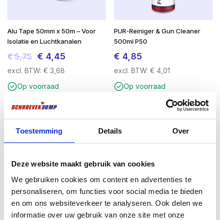
Alu Tape 50mm x 50m – Voor
PUR-Reiniger & Gun Cleaner
Isolatie en Luchtkanalen
500ml P50
Oorspronkelijke
Huidige
€
4,45
€
4,85
€
5,75
prijs
prijs
excl. BTW:
€
3,68
excl. BTW:
€
4,01
was:
is:
Op voorraad
Op voorraad
€ 5,75.
€ 4,45.
Toestemming
Details
Over
Deze website maakt gebruik van cookies
We gebruiken cookies om content en advertenties te
personaliseren, om functies voor social media te bieden
en om ons websiteverkeer te analyseren. Ook delen we
informatie over uw gebruik van onze site met onze
Maskeerfolie Gold Tape
Schroevendump