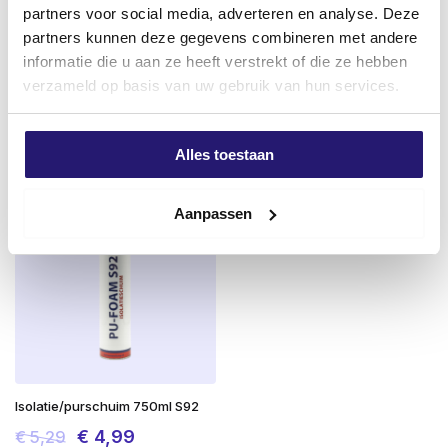
partners voor social media, adverteren en analyse. Deze
2700mm x 20m – Schilderstape
gipsplaatschroeven PH2 grove
partners kunnen deze gegevens combineren met andere
met Folie
draad 4,8 x 130 200stuks
informatie die u aan ze heeft verstrekt of die ze hebben
€
7,46
€
17,99
verzameld op basis van uw gebruik van hun services.
excl. BTW:
€
6,17
excl. BTW:
€
14,87
Op voorraad
Op voorraad
Alles toestaan
Meest verkocht
Aanpassen
Isolatie/purschuim 750ml S92
Oorspronkelijke
Huidige
€
4,99
€
5,29