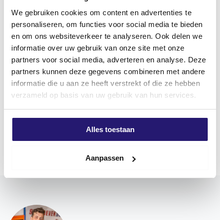
We gebruiken cookies om content en advertenties te
personaliseren, om functies voor social media te bieden
en om ons websiteverkeer te analyseren. Ook delen we
Silvermate Schroevenkoffer
informatie over uw gebruik van onze site met onze
Gevuld – Stanley Koffer met
partners voor social media, adverteren en analyse. Deze
2.000 Deeldraad Schroeven
partners kunnen deze gegevens combineren met andere
(TX20)
informatie die u aan ze heeft verstrekt of die ze hebben
€
129,99
verzameld op basis van uw gebruik van hun services.
excl. BTW:
€
107,43
Nog 4 op voorraad
Alles toestaan
Aanpassen