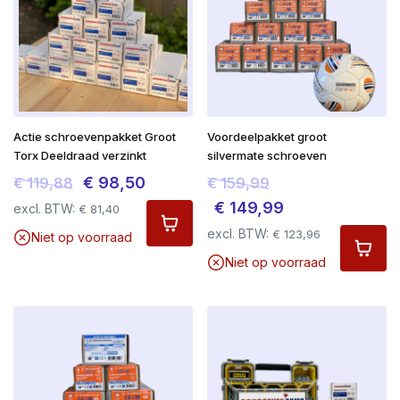
Actie schroevenpakket Groot
Voordeelpakket groot
Torx Deeldraad verzinkt
silvermate schroeven
Oorspronkelijke
Huidige
Oorspronkelijke
€
98,50
€
119,88
€
159,99
prijs
prijs
prijs
Huidige
€
149,99
excl. BTW:
€
81,40
was:
is:
was:
prijs
excl. BTW:
€
123,96
Niet op voorraad
€ 119,88.
€ 98,50.
€ 159,99.
is:
Niet op voorraad
€ 149,99.