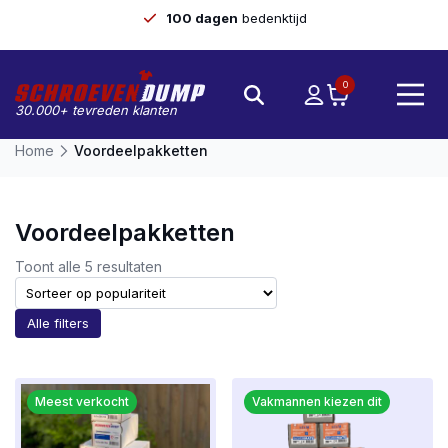
100 dagen
bedenktijd
0
30.000+ tevreden klanten
Home
Voordeelpakketten
Voordeelpakketten
Gesorteerd
Toont alle 5 resultaten
op
populariteit
Alle filters
Meest verkocht
Vakmannen kiezen dit