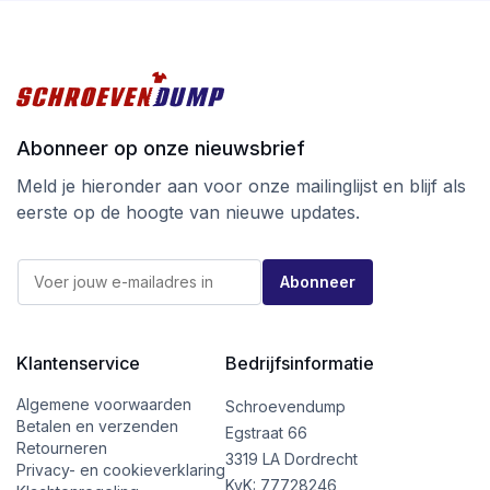
Abonneer op onze nieuwsbrief
Meld je hieronder aan voor onze mailinglijst en blijf als
eerste op de hoogte van nieuwe updates.
E
E
-
Abonneer
-
m
m
a
a
i
i
l
l
Klantenservice
Bedrijfsinformatie
*
*
*
Algemene voorwaarden
Schroevendump
Betalen en verzenden
Egstraat 66
Retourneren
3319 LA Dordrecht
Privacy- en cookieverklaring
KvK: 77728246