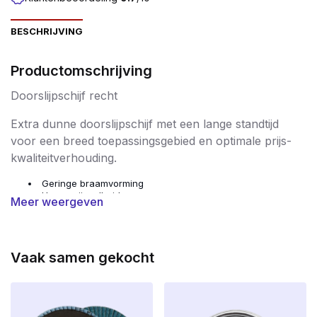
BESCHRIJVING
Productomschrijving
Doorslijpschijf recht
Extra dunne doorslijpschijf met een lange standtijd
voor een breed toepassingsgebied en optimale prijs-
kwaliteitverhouding.
Geringe braamvorming
Hoge snijsnelheid
Meer weergeven
Geringe vonkenregen
Geringe afbrokkeling van de snijrand
1 stuks
Ø 125 x 1,0 x22,23mm
Vaak samen gekocht
OSA gekeurd
nauwkeurige, snelle sneden en hoogwaardige
professionele kwaliteit