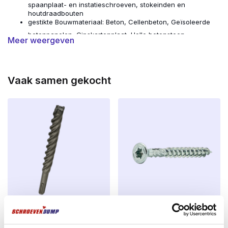
spaanplaat- en instatieschroeven, stokeinden en
houtdraadbouten
gestikte
Bouwmateriaal:
Beton, Cellenbeton, Geïsoleerde
betonpanelen, Gipskartonplaat, Holle betonsteen –
Meer weergeven
betonblokken, Holle kalkzandsteen – silicaatsteen, Holle
welfsels – kanaalplaatvloeren, Keramische holle baksteen –
snelbouwsteen, Volle kalkzandsteen – silicaatsteen, Volle
keramische metselsteen – gevelsteen
Vaak samen gekocht
REX SDS-plus QX4 Betonboor 5
Silvermate
x 110mm – 4-Snijder – Voor
spaanplaatschroeven