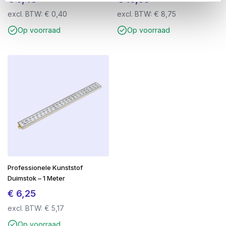
excl. BTW:
€
0,40
excl. BTW:
€
8,75
Op voorraad
Op voorraad
Professionele Kunststof
Duimstok – 1 Meter
€
6,25
excl. BTW:
€
5,17
Op voorraad