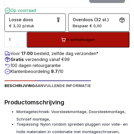
Op voorraad
Losse doos
Overdoos (32 st.)
€
3,32
p/stuk
Bespaar
€
0,00
In winkelwagen
Voor
17:00
besteld, zelfde dag verzonden*
Gratis
verzending vanaf €99
100 dagen retourgarantie
Klantenbeoordeling
9.7
/10
BESCHRIJVING
AANVULLENDE INFORMATIE
Productomschrijving
Montagetechniek:
Voorsteekmontage, Doorsteekmontage,
Schroef montage,
Toepassing:
Nylon rondom spreiden pluggen voor volle- en
holle materialen in combinatie met montageschroeven,