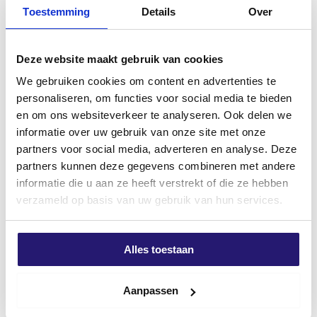
Beton & Steen – Werkende
deeldraad 3,5 x 45 TX-10
Toestemming
Details
Over
Lengte 50mm
verzinkt 200 stuks
€
4,84
€
5,91
Deze website maakt gebruik van cookies
excl. BTW:
€
4,00
excl. BTW:
€
4,88
We gebruiken cookies om content en advertenties te
Niet op voorraad
Op voorraad
personaliseren, om functies voor social media te bieden
en om ons websiteverkeer te analyseren. Ook delen we
informatie over uw gebruik van onze site met onze
Meest verkocht
partners voor social media, adverteren en analyse. Deze
partners kunnen deze gegevens combineren met andere
informatie die u aan ze heeft verstrekt of die ze hebben
verzameld op basis van uw gebruik van hun services.
Alles toestaan
GB Hoekanker 40×60/60 2,5
Schroevendump Spanhulzen
Aanpassen
verzinkt
5,0 x 50 200stuks
€
0,48
€
10,59